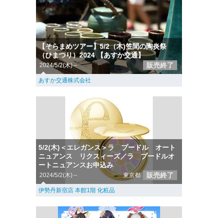
【そらまめツアー】5/2（木)笠間の陶炎祭
（ひまつり）2024 【あすか交通】
販売終了
2024/5/2(木)～
あすか交通株式会社
5/2(木)＜エレガンス＞ラ プードル オート
ニュアンス リクスィーズ／ラ プードルオ
ートニュアンスお申込み
販売終了
2024/5/2(木)～
東京都
伊勢丹新宿店 本館1階 化粧品