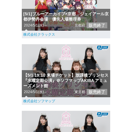
[5/1]ブルーアーカイブ×京都 ジェイアール京
都伊勢丹会場 優先入場整理券
販売終了
2024/5/1(水)～
京都府
株式会社クラックス
【5/1 19:10 来場チケット】放課後プリンセス
『水曜定期公演』＠ソフマップAKIBA アミュ
ーズメント館
販売終了
2024/5/1(水)～
東京都
株式会社ソフマップ