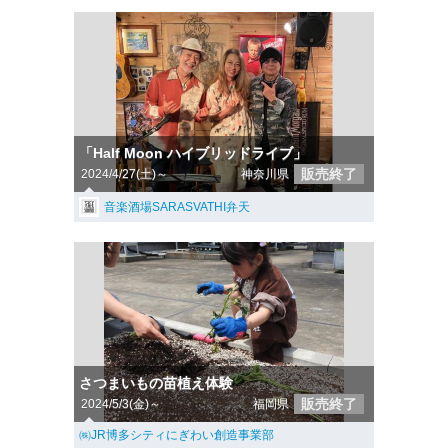
「Half Moon ハイブリッドライブ」
販売終了
2024/4/27(土)～
神奈川県
音楽酒場SARASVATHI弁天
さつまいもの苗植え体験
販売終了
2024/5/3(金)～
福岡県
㈱JR博多シティにぎわい創造事業部