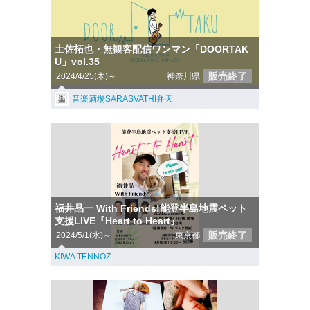
土佐拓也・無観客配信ワンマン「DOORTAK
U」vol.35
販売終了
2024/4/25(木)～
神奈川県
音楽酒場SARASVATHI弁天
福井晶一 With Friends!能登半島地震ペット
支援LIVE『Heart to Heart』
販売終了
2024/5/1(水)～
東京都
KIWA TENNOZ