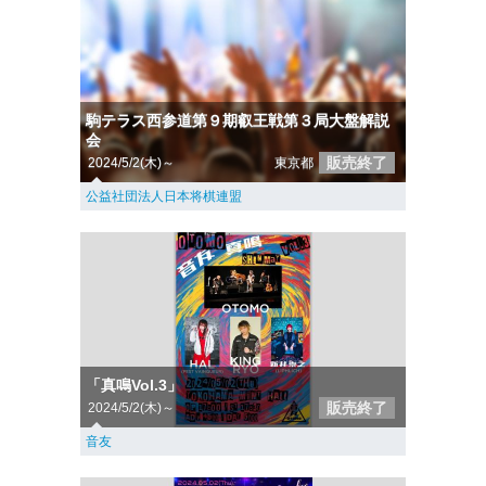
駒テラス西参道第９期叡王戦第３局大盤解説
会
販売終了
2024/5/2(木)～
東京都
公益社団法人日本将棋連盟
「真鳴Vol.3」
販売終了
2024/5/2(木)～
音友