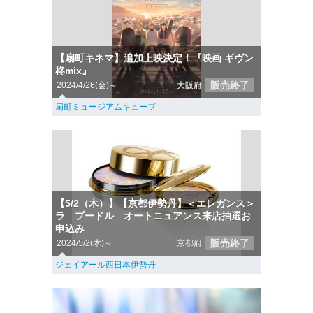
【扇町キネマ】追加上映決定！『映画 ギヴン
柊mix』
販売終了
2024/4/26(金)～
大阪府
扇町ミュージアムキューブ
【5/2（木）】【京都伊勢丹】＜エレガンス＞
ラ プードル オートニュアンス来店抽選お
申込み
販売終了
2024/5/2(木)～
京都府
ジェイアール西日本伊勢丹