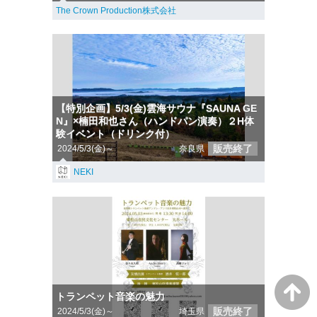
The Crown Production株式会社
【特別企画】5/3(金)雲海サウナ『SAUNA GE
N』×楠田和也さん（ハンドパン演奏）２H体
験イベント（ドリンク付）
販売終了
2024/5/3(金)～
奈良県
NEKI
トランペット音楽の魅力
販売終了
2024/5/3(金)～
埼玉県