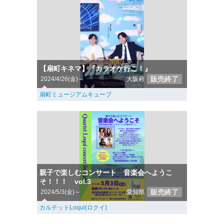
【扇町キネマ】『カラオケ行こ！』
販売終了
2024/4/26(金)～
大阪府
扇町ミュージアムキューブ
親子で楽しむコンサート 音楽会へようこ
そ！！！ vol.3
販売終了
2024/5/3(金)～
愛知県
カルテットLoqui(ロクイ)