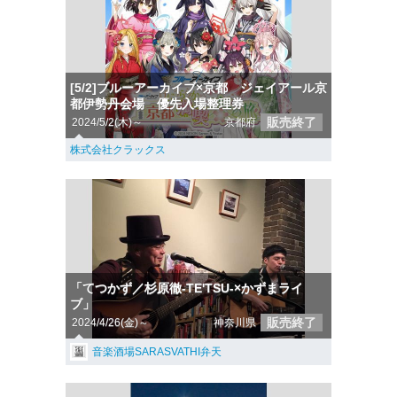
[5/2]ブルーアーカイブ×京都 ジェイアール京
都伊勢丹会場 優先入場整理券
販売終了
2024/5/2(木)～
京都府
株式会社クラックス
「てつかず／杉原徹-TE'TSU-×かずまライ
ブ」
販売終了
2024/4/26(金)～
神奈川県
音楽酒場SARASVATHI弁天