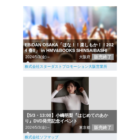
EBiDAN OSAKA「ほな！！楽しもか！！202
4 春II」 in HMV&BOOKS SHINSAIBASHI
販売終了
2024/5/3(金)～
大阪府
株式会社スターダストプロモーション大阪営業所
【5/3・13:00】小嶋明梨『はじめてのあか
り』DVD発売記念イベント
販売終了
2024/5/3(金)～
東京都
株式会社ソフマップ