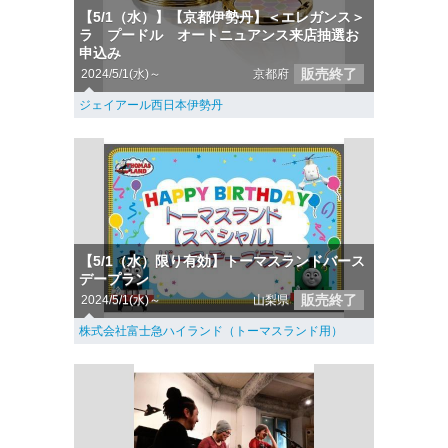
【5/1（水）】【京都伊勢丹】＜エレガンス＞
ラ プードル オートニュアンス来店抽選お
申込み
販売終了
2024/5/1(水)～
京都府
ジェイアール西日本伊勢丹
【5/1（水）限り有効】トーマスランドバース
デープラン
販売終了
2024/5/1(水)～
山梨県
株式会社富士急ハイランド（トーマスランド用）