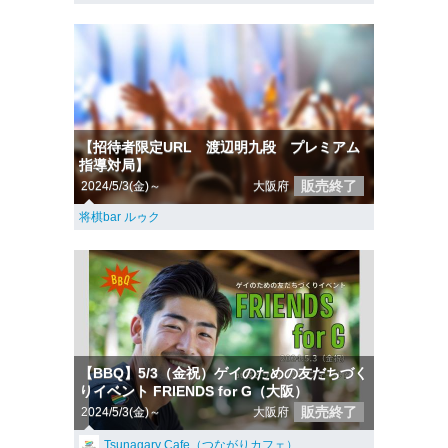
【招待者限定URL 渡辺明九段 プレミアム
指導対局】
販売終了
2024/5/3(金)～
大阪府
将棋bar ルゥク
【BBQ】5/3（金祝）ゲイのための友だちづく
りイベント FRIENDS for G（大阪）
販売終了
2024/5/3(金)～
大阪府
Tsunagary Cafe（つながりカフェ）