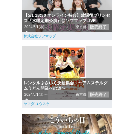
【5/1 18:30 オンライン特典】放課後プリンセ
ス『水曜定期公演』@ソフマップLIVE
販売終了
2024/5/1(水)～
東京都
株式会社ソフマップ
レンタルぶさいく決起集会！〜アムステルダ
ムうどん開業への道〜
販売終了
2024/5/1(水)～
東京都
ヤマダ ユウスケ