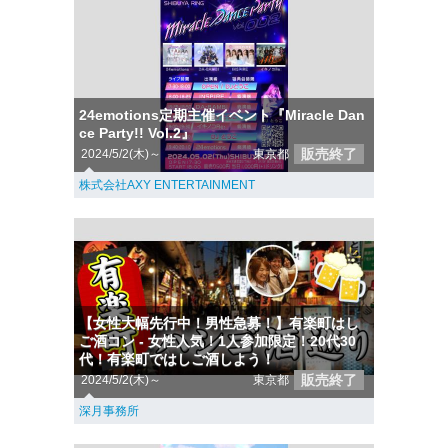
24emotions定期主催イベント『Miracle Dan
ce Party!! Vol.2』
販売終了
2024/5/2(木)～
東京都
株式会社AXY ENTERTAINMENT
【女性大幅先行中！男性急募！】有楽町はし
ご酒コン - 女性人気！1人参加限定！20代30
代！有楽町ではしご酒しよう！
販売終了
2024/5/2(木)～
東京都
深月事務所