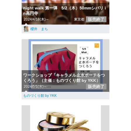
night walk 第一弾 5/2（木）50mmシバリ i
n高円寺
販売終了
2024/4/18(木)～
東京都
櫻井 まち
ワークショップ「キャラメル止水ポーチをつ
くろう」（主催：ものづくり館 by YKK）
販売終了
2024/5/1(水)～
ものづくり館 by YKK