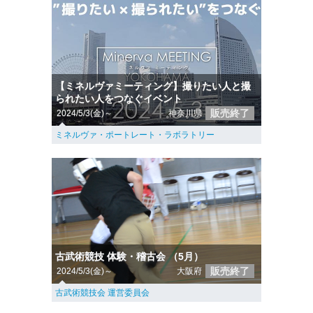
【ミネルヴァミーティング】撮りたい人と撮
られたい人をつなぐイベント
販売終了
2024/5/3(金)～
神奈川県
ミネルヴァ・ポートレート・ラボラトリー
古武術競技 体験・稽古会 （5月）
販売終了
2024/5/3(金)～
大阪府
古武術競技会 運営委員会