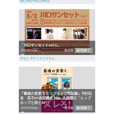
㈱CANDYRECORDS
「川口サンセットvol.1」
販売終了
2024/5/3(金)～
新潟県
ひなた チケットシステム
『最後の音楽:|| ヒップホップ対話篇』刊行記
念 荘子it×吉田雅史 feat. 九段理江「ヒップ
ホップと詩とAI」
販売終了
2024/5/3(金)～
東京都