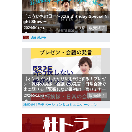
「こういちの日」〜51th Birthday Special Ni
ght Show〜
販売終了
2024/5/1(水)～
東京都
Bar aLive
【オンライン】あがり症を根絶する！プレゼ
ン・乾杯の挨拶・会議での発言・日常会話で
楽に話せる「緊張しない最初の一言セミナー
販売終了
2024/5/1(水)～
株式会社モチベーション＆コミュニケーション