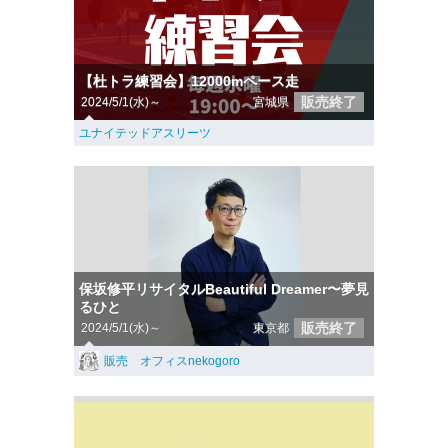
【杜トラ練習会】12000mペース走
販売終了
2024/5/1(水)～
宮城県
ユナイテッドアスリーツ
保坂修平リサイタルBeautiful Dreamer〜夢見
るひと
販売終了
2024/5/1(水)～
東京都
販売 オフィスnekogoro