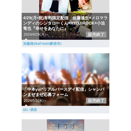
4/29(月•祝)有料限定配信 佐藤達生×メロマラ
ンディのシンタローくん×RYOJIROCK×小迫
竜也『幸せをあなたに』
販売終了
2024/4/29(月)～
加藤格(leaf room豪徳寺)
「中本yui*リアルバースデイ配信」シャンパ
ンまぜまぜ応募フォーム
販売終了
2024/5/1(水)～
ゆい酒造