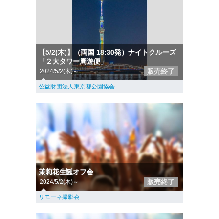
【5/2(木)】（両国 18:30発）ナイトクルーズ
「２大タワー周遊便」
販売終了
2024/5/2(木)～
公益財団法人東京都公園協会
茉莉花生誕オフ会
販売終了
2024/5/2(木)～
リモーネ撮影会