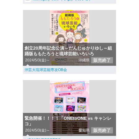
創立20周年記念公演～だんじゅかりゆし～組
踊版ももたろうと琉球芸能いろいろ
販売終了
2024/5/3(金)～
沖縄県
沖芸大琉球芸能専攻OB会
緊急開催！！！！「ONEtoONE vs キャンレ
コ」
販売終了
2024/5/3(金)～
愛知県