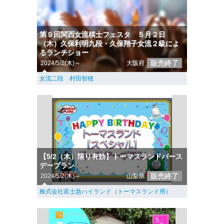
第９回関西女流棋士フェスタ ５月２日
（木）久保利明九段・久保翔子女流２級によ
るランチショー
販売終了
2024/5/2(木)～
大阪府
女流二段 村田智穂
【5/2（木）限り有効】トーマスランドバース
デープラン
販売終了
2024/5/2(木)～
山梨県
株式会社富士急ハイランド（トーマスランド用）