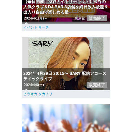
【毎日開催！渋谷ナイトサーキット】渋谷の
人気クラブ＆DJ BAR 3店舗を終日飲み放題＆
出入り自由で楽しめる最
販売終了
2024/4/1(月)～
東京都
イベント サーチ
2024年4月29日 20:15〜 SARY 配信アコース
ティックライブ
販売終了
2024/4/6(土)～
ヒラオカ タカノリ