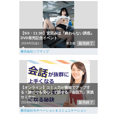
【5/3・11:30】宮田みほ『終わらない誘惑』
DVD発売記念イベント
販売終了
2024/5/3(金)～
東京都
株式会社ソフマップ
【オンライン】コミュ力が最短でアップす
る！誰とでも安心して話せる「会話力」実践
セミナー
販売終了
2024/5/3(金)～
株式会社モチベーション＆コミュニケーション