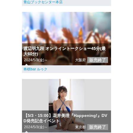
青山ブックセンター本店
渡辺明九段 オンライントークショー45分(最
大60分)
販売終了
2024/5/3(金)～
大阪府
将棋bar ルゥク
【5/3・15:00】花井美理『Happening!』DV
D発売記念イベント
販売終了
2024/5/3(金)～
東京都