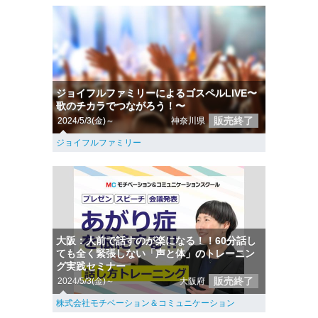
ジョイフルファミリーによるゴスペルLIVE〜
歌のチカラでつながろう！〜
販売終了
2024/5/3(金)～
神奈川県
ジョイフルファミリー
大阪：人前で話すのが楽になる！！60分話し
ても全く緊張しない「声と体」のトレーニン
グ実践セミナー
販売終了
2024/5/3(金)～
大阪府
株式会社モチベーション＆コミュニケーション