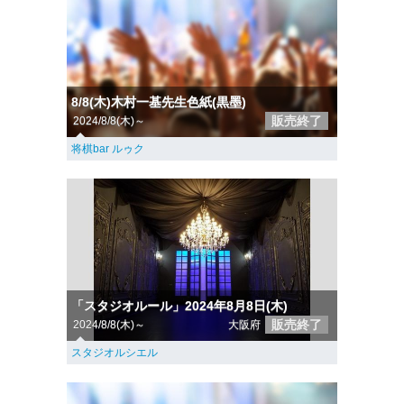
8/8(木)木村一基先生色紙(黒墨)
販売終了
2024/8/8(木)～
将棋bar ルゥク
「スタジオルール」2024年8月8日(木)
販売終了
2024/8/8(木)～
大阪府
スタジオルシエル