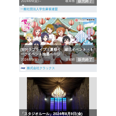
販売終了
2024/8/9(金)～
岐阜県
一般社団法人学生麻雀連盟
[8/9]ラブライブ！夏祭り 縁日イベント・ト
ークイベント抽選ページ
販売終了
2024/8/9(金)～
京都府
株式会社クラックス
「スタジオルール」2024年8月9日(金)