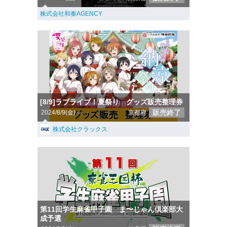
株式会社和奏AGENCY
[8/9]ラブライブ！夏祭り グッズ販売整理券
販売終了
2024/8/9(金)～
京都府
株式会社クラックス
第11回学生麻雀甲子園 ま〜じゃん倶楽部大
成予選