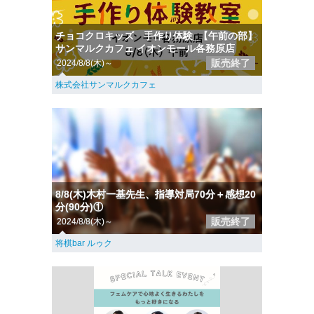
チョコクロキッズ 手作り体験_【午前の部】
サンマルクカフェ イオンモール各務原店
販売終了
2024/8/8(木)～
株式会社サンマルクカフェ
8/8(木)木村一基先生、指導対局70分＋感想20
分(90分)①
販売終了
2024/8/8(木)～
将棋bar ルゥク