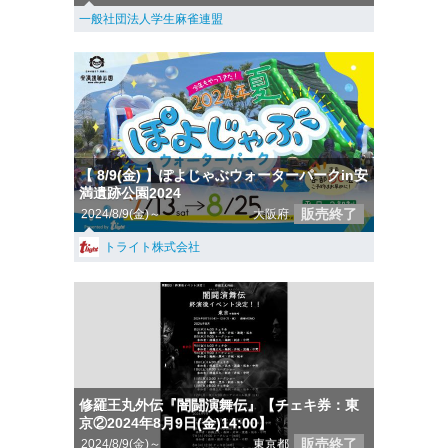
一般社団法人学生麻雀連盟
【 8/9(金) 】ぽよじゃぶウォーターパークin安
満遺跡公園2024
販売終了
2024/8/9(金)～
大阪府
トライト株式会社
修羅王丸外伝『闇闘演舞伝』【チェキ券：東
京②2024年8月9日(金)14:00】
販売終了
2024/8/9(金)～
東京都