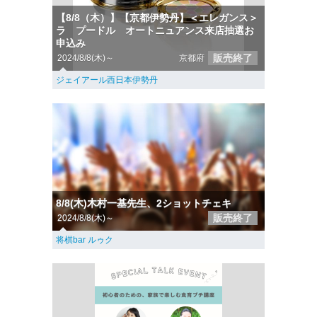
【8/8（木）】【京都伊勢丹】＜エレガンス＞
ラ プードル オートニュアンス来店抽選お
申込み
販売終了
2024/8/8(木)～
京都府
ジェイアール西日本伊勢丹
8/8(木)木村一基先生、2ショットチェキ
販売終了
2024/8/8(木)～
将棋bar ルゥク