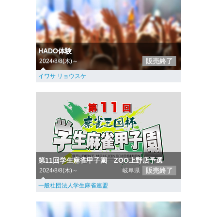
HADO体験
販売終了
2024/8/8(木)～
イワサ リョウスケ
第11回学生麻雀甲子園 ZOO上野店予選
販売終了
2024/8/8(木)～
岐阜県
一般社団法人学生麻雀連盟