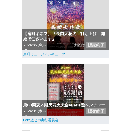
【扇町キネマ】『長岡大花火 打ち上げ、開
始でございます』
販売終了
2024/8/2(金)～
大阪府
扇町ミュージアムキューブ
第69回茨木辯天花火大会×Let's遊ベンチャー
販売終了
2024/8/8(木)～
Let's遊ビバ実行委員会