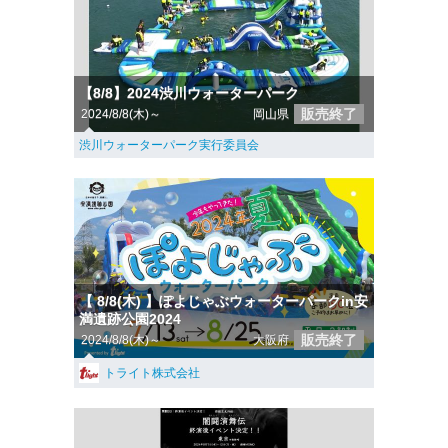
【8/8】2024渋川ウォーターパーク
販売終了
2024/8/8(木)～
岡山県
渋川ウォーターパーク実行委員会
【 8/8(木) 】ぽよじゃぶウォーターパークin安
満遺跡公園2024
販売終了
2024/8/8(木)～
大阪府
トライト株式会社