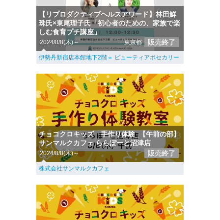
【リプロダクティブヘルスアワード】林田鮮
珠氏×東尾理子氏「初心者のための、家族で楽
しむ食育プチ講座」
販売終了
2024/8/8(木)～
東京都
伊勢丹新宿店本館地下2階＝ ビューティアポセカリー
チョコクロキッズ 手作り体験_【午前の部】
サンマルクカフェ ららぽーと沼津店
販売終了
2024/8/8(木)～
株式会社サンマルクカフェ