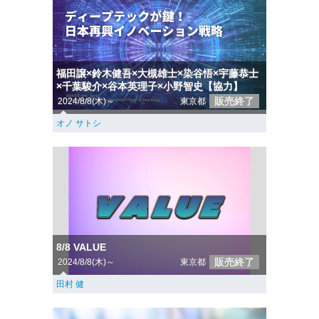
福田譲×鈴木健吾×大槻雄士×染谷悟×宇藤恭士
×千葉駿介×谷本英理子×小野智史【協力】
販売終了
2024/8/8(木)～
東京都
オノ サトシ
8/8 VALUE
販売終了
2024/8/8(木)～
東京都
田村 健