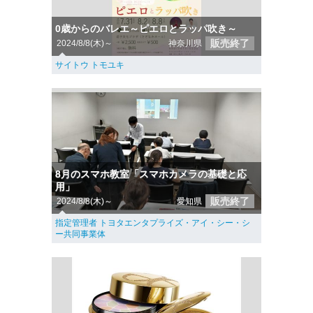
0歳からのバレエ～ピエロとラッパ吹き～
販売終了
2024/8/8(木)～
神奈川県
サイトウ トモユキ
8月のスマホ教室「スマホカメラの基礎と応
用」
販売終了
2024/8/8(木)～
愛知県
指定管理者 トヨタエンタプライズ・アイ・シー・シ
ー共同事業体