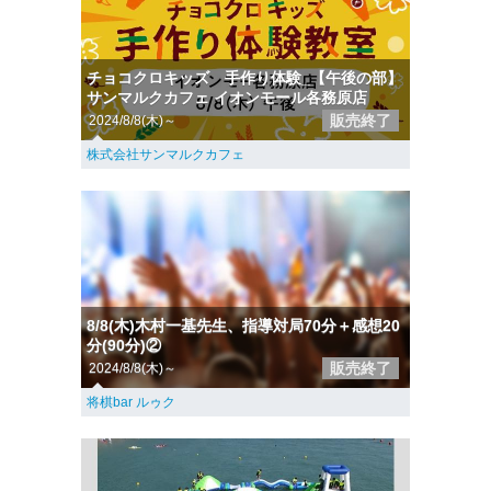
チョコクロキッズ 手作り体験_【午後の部】
サンマルクカフェ イオンモール各務原店
販売終了
2024/8/8(木)～
株式会社サンマルクカフェ
8/8(木)木村一基先生、指導対局70分＋感想20
分(90分)②
販売終了
2024/8/8(木)～
将棋bar ルゥク