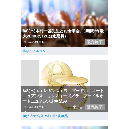
8/8(木)木村一基先生とお食事会、1時間半(最
大20:00の120分迄延長)
販売終了
2024/8/8(木)～
将棋bar ルゥク
8/8(木)＜エレガンス＞ラ プードル オート
ニュアンス リクスィーズ／ラ プードルオ
ートニュアンスお申込み
販売終了
2024/8/8(木)～
東京都
伊勢丹新宿店 本館1階 化粧品