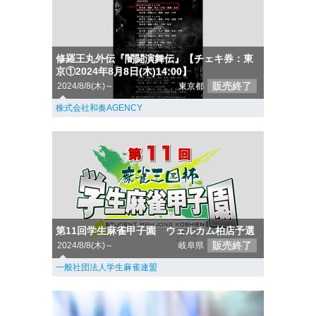
修羅王丸外伝『闇闘演舞伝』【チェキ券：東
京①2024年8月8日(木)14:00】
販売終了
2024/8/8(木)～
東京都
株式会社和奏AGENCY
第11回学生麻雀甲子園 ウェルカム柏店予選
販売終了
2024/8/8(木)～
岐阜県
一般社団法人学生麻雀連盟