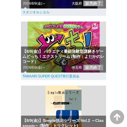
販売終了
2024/8/9(金)～
大阪府
スタジオルシエル
【8/9(金)】 バラエティ番組体験型謎解きゲー
ムどっち！エクストリーム (制作：よだかのレ
コード）
販売終了
2024/8/9(金)～
埼玉県
TAMAARI SUPER QUEST実行委員会
【8/9(金)】Simple脱出シリーズ Vol.2 ～Clas
sroom～ (制作：トリクレット)