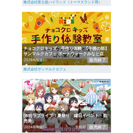
株式会社富士急ハイランド（トーマスランド用）
チョコクロキッズ 手作り体験_【午後の部】
サンマルクカフェ ポートウォークみなと店
販売終了
2024/8/9(金)～
株式会社サンマルクカフェ
[8/9]ラブライブ！夏祭り 縁日イベント・前
売券
販売終了
2024/8/9(金)～
京都府