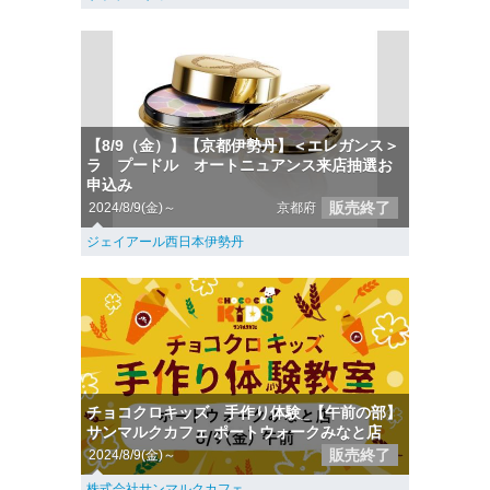
【8/9（金）】【京都伊勢丹】＜エレガンス＞
ラ プードル オートニュアンス来店抽選お
申込み
販売終了
2024/8/9(金)～
京都府
ジェイアール西日本伊勢丹
チョコクロキッズ 手作り体験_【午前の部】
サンマルクカフェ ポートウォークみなと店
販売終了
2024/8/9(金)～
株式会社サンマルクカフェ