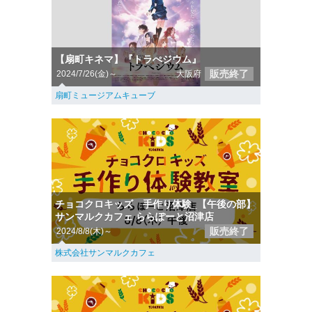
【扇町キネマ】『トラぺジウム』
販売終了
2024/7/26(金)～
大阪府
扇町ミュージアムキューブ
チョコクロキッズ 手作り体験_【午後の部】
サンマルクカフェ ららぽーと沼津店
販売終了
2024/8/8(木)～
株式会社サンマルクカフェ