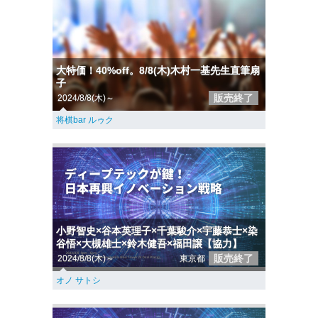
大特価！40%off。8/8(木)木村一基先生直筆扇
子
販売終了
2024/8/8(木)～
将棋bar ルゥク
小野智史×谷本英理子×千葉駿介×宇藤恭士×染
谷悟×大槻雄士×鈴木健吾×福田譲【協力】
販売終了
2024/8/8(木)～
東京都
オノ サトシ