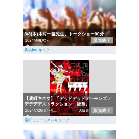
8/8(木)木村一基先生、トークショー90分
販売終了
2024/8/8(木)～
将棋bar ルゥク
【扇町キネマ】『デッドデッドデーモンズデ
デデデデストラクション 後章』
販売終了
2024/7/26(金)～
大阪府
扇町ミュージアムキューブ