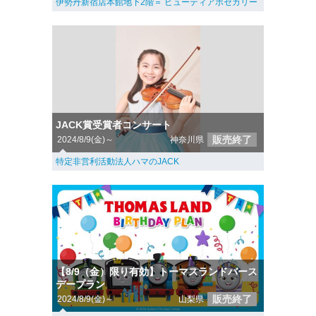
伊勢丹新宿店本館地下2階＝ ビューティアポセカリー
JACK賞受賞者コンサート
販売終了
2024/8/9(金)～
神奈川県
特定非営利活動法人ハマのJACK
【8/9（金）限り有効】トーマスランドバース
デープラン
販売終了
2024/8/9(金)～
山梨県