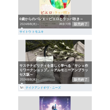
0歳からのバレエ～ピエロとラッパ吹き～
販売終了
2024/8/8(木)～
神奈川県
サイトウ トモユキ
サステナビリティを楽しく学べる「サシェ作
りワークショップ」～アルモニーアンブラッ
セ大阪～
販売終了
2024/8/8(木)～
テイクアンドギヴ・ニーズ