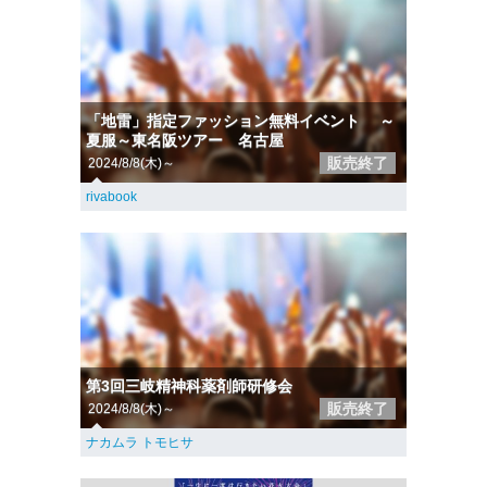
「地雷」指定ファッション無料イベント ～
夏服～東名阪ツアー 名古屋
販売終了
2024/8/8(木)～
rivabook
第3回三岐精神科薬剤師研修会
販売終了
2024/8/8(木)～
ナカムラ トモヒサ