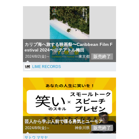
カリブ海へ旅する映画祭〜Caribbean Film F
estival 2024〜@テアトル梅田
販売終了
2024/8/2(金)～
東京都
LIME RECORDS
芸人から学ぶ人前で喋る勇気とユーモア
販売終了
2024/8/9(金)～
神奈川県
サトウ マサヤ