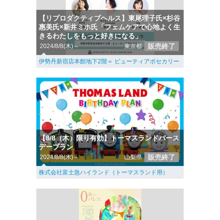
【リプロダクティブヘルス】東尾理子氏×杉谷
惠美氏×新井ミホ氏「フェムケアで心地よく生
きるわたしをもっと好きになる」
販売終了
2024/8/8(木)～
東京都
伊勢丹新宿店本館地下2階＝ ビューティアポセカリー
【8/8（木）限り有効】トーマスランドバース
デープラン
販売終了
2024/8/8(木)～
山梨県
株式会社富士急ハイランド（トーマスランド用）