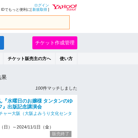
ログイン
IDでもっと便利に[
新規取得
]
チケット作成管理
チケット販売主の方へ
使い方
結果
100
件マッチしました
ん『水曜日のお嬢様 タンタンのゆ
フ』出版記念講演会
チャー大阪（大阪よみうり文化センタ
15（日）～2024/11/1日（金）
販売終了