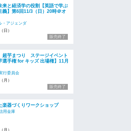
未来と経済学の役割【英語で学ぶ
義】第6回11/3（日）20時＠オ
ル・アジェンダ
/3（日）
販売終了
］超芋まつり ステージイベント
選手権 for キッズ 出場権】11月
実行委員会
/4（月）
販売終了
た楽器づくりワークショップ
信用金庫
/4（月）