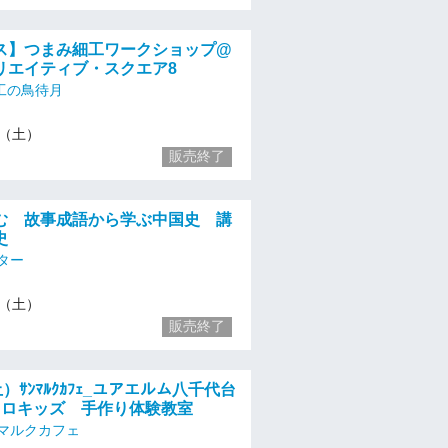
ス】つまみ細工ワークショップ@
リエイティブ・スクエア8
工の鳥待月
/2（土）
販売終了
む 故事成語から学ぶ中国史 講
青史
ター
/2（土）
販売終了
）ｻﾝﾏﾙｸｶﾌｪ_ユアエルム八千代台
クロキッズ 手作り体験教室
マルクカフェ