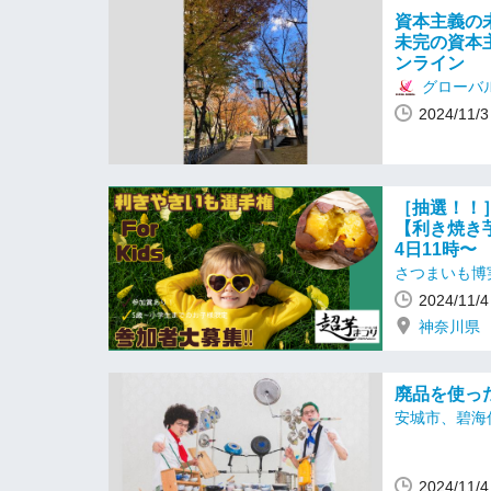
資本主義の
未完の資本主
ンライン
グローバ
2024/11
［抽選！！
【利き焼き芋
4日11時〜
さつまいも博
2024/11
神奈川県
廃品を使っ
安城市、碧海
2024/11