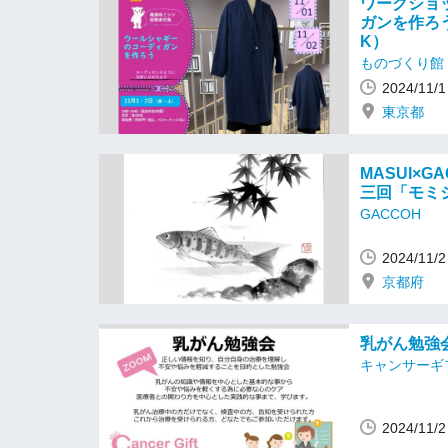
ワークショ
ガンを作ろう
K）
ものづくり館 b
2024/1
東京都
MASUI×
三回「モミ
GACCOH
2024/11
京都府
乳がん勉強会
キャンサーギ
2024/11