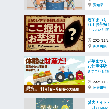
愛知県
超芋まつり
れ！お芋探
さつまいも博
2024/1
神奈川県
超芋まつり
お仕事体験
さつまいも博
2024/1
神奈川県
焚火ナイト
(一社) EKIMA