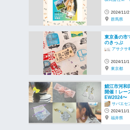
2024/1
群馬県
東京蚤の市
のきっぷ︎︎︎
アサクサ
2024/1
東京都
鯖江市河和田
開催！レー
EW2024〜
サバエセ
2024/1
福井県