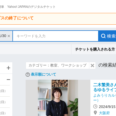
単 Yahoo! JAPANのデジタルチケット
ービスの終了について
1/30
キーワードを入力
チケットを購入される方
の検索
カテゴリー：教室、ワークショップ
表示順について
二木繁美さ
るゆるライ
9（日）
よみうりカル
ー）
9（日）
2024/9/
大阪府
6（日）