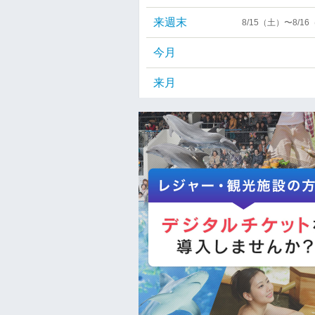
来週末
8/15（土）〜8/1
今月
来月