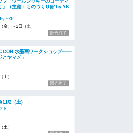
ップ「ウールシャギーのコーディ
」（主催：ものづくり館 by YK
y YKK
1/1（金）～2日（土）
販売終了
GACCOH 水墨画ワークショップ一一
ジとヤマメ」
/2（土）
販売終了
11/2（土)
フト
/2（土）