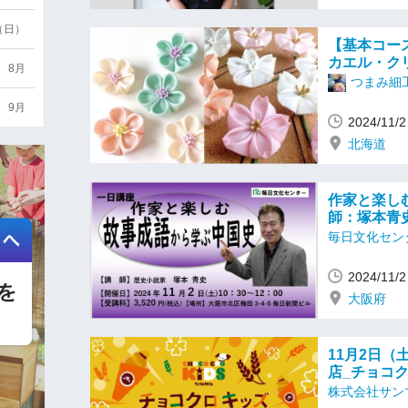
6（日）
【基本コー
カエル・ク
8月
つまみ細
9月
2024/11
北海道
作家と楽し
師：塚本
毎日文化セン
2024/11
大阪府
11月2日（土
店_チョコ
株式会社サン