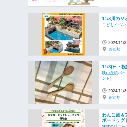
11/3川の
こどもイベン
2024/11
東京都
11/3(日
狭山丘陵パー
ント)
2024/11
東京都
わんこ旅＆
ボードッグ
株式会社エー