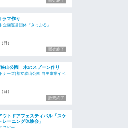
販売終了
ジオラマ作り
ト企画運営団体『きっぷる』
/3（日）
販売終了
・祝)狭山公園 木のスプーン作り
トナーズ(都立狭山公園 自主事業イベ
/3（日）
販売終了
アウトドアフェスティバル「スケ
トレーニング体験会」
エスピー