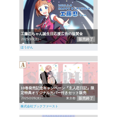
工藤忍ちゃん誕生日応援広告の協賛金
販売終了
2025/3/3(月)～
ほうがん
10巻発売記念キャンペーン『主人恋日記』限
定特典オリジナルカバー付きセット販売
販売終了
2025/2/26(水)～
東京都
株式会社ブックファースト