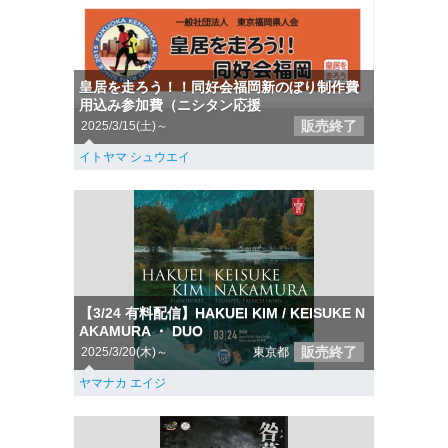
皇居を走ろう！！同好会福岡新のぼり制作費
用込み参加費（ニシタン応援
販売終了
2025/3/15(土)～
イトヤマ シュウエイ
【3/24 有料配信】HAKUEI KIM / KEISUKE N
AKAMURA ・ DUO
販売終了
2025/3/20(木)～
東京都
ヤマナカ エイジ