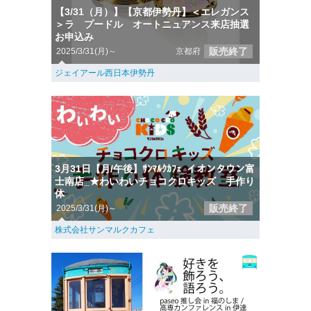
【3/31（月）】【京都伊勢丹】＜エレガンス
＞ラ プードル オートニュアンス来店抽選
お申込み
販売終了
2025/3/31(月)～
京都府
ジェイアール西日本伊勢丹
3月31日【月/午後】ｻﾝﾏﾙｸｶﾌｪ_イオンタウン富
士南店_★わいわいチョコクロキッズ 手作り
体
販売終了
2025/3/31(月)～
株式会社サンマルクカフェ