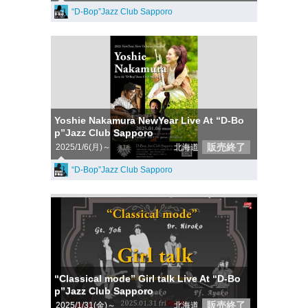
“D-Bop”Jazz Club Sapporo
Yoshie Nakamura NewYear Live At “D-Bo
p”Jazz Club Sapporo
販売終了
2025/1/6(月)～
北海道
“D-Bop”Jazz Club Sapporo
“Classical mode” Girl talk Live At “D-Bo
p”Jazz Club Sapporo
販売終了
2025/1/31(金)～
北海道