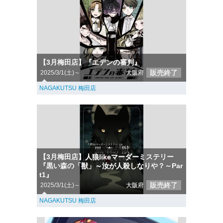
【3月梅田店】『エデンの審判』
販売終了
2025/3/1(土)～
大阪府
NAGAKUTSU 梅田店
【3月梅田店】人狼likeマーダーミステリー
『黒い森の「獣」～汝が人殺しなりや？～Par
t1』
販売終了
2025/3/1(土)～
大阪府
NAGAKUTSU 梅田店