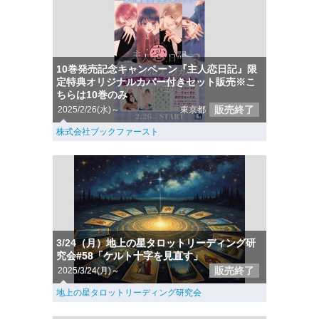
10巻発売記念キャンペーン『主人恋日記』限
定特典オリジナルカバー付きセット販売※こ
ちらは10巻のみ
販売終了
2025/2/26(水)～
東京都
株式会社ブックファースト
3/24（月）地上の星タロットリーディング研
究会#58「ケルト十字を見直す」
販売終了
2025/3/24(月)～
地上の星タロットリーディング研究会