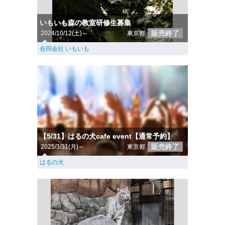
いもいも森の教室研修生募集
販売終了
2024/10/12(土)～
東京都
合同会社 いもいも
【5/31】はるの犬cafe event【通常予約】
販売終了
2025/3/31(月)～
東京都
はるの犬