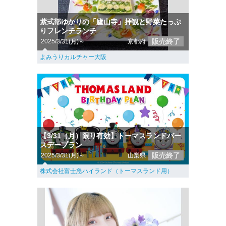
紫式部ゆかりの「廬山寺」拝観と野菜たっぷ
りフレンチランチ
販売終了
2025/3/31(月)～
京都府
よみうりカルチャー大阪
【3/31（月）限り有効】トーマスランドバー
スデープラン
販売終了
2025/3/31(月)～
山梨県
株式会社富士急ハイランド（トーマスランド用）