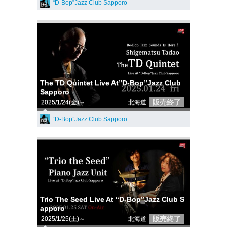
“D-Bop”Jazz Club Sapporo
The TD Quintet Live At”D-Bop”Jazz Club
Sapporo
販売終了
2025/1/24(金)～
北海道
“D-Bop”Jazz Club Sapporo
Trio The Seed Live At “D-Bop”Jazz Club S
apporo
販売終了
2025/1/25(土)～
北海道