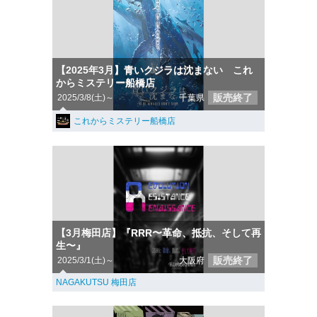
【2025年3月】青いクジラは沈まない これ
からミステリー船橋店
販売終了
2025/3/8(土)～
千葉県
これからミステリー船橋店
【3月梅田店】『RRR〜革命、抵抗、そして再
生〜』
販売終了
2025/3/1(土)～
大阪府
NAGAKUTSU 梅田店