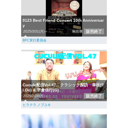
0123 Best Friend Concert 10th Anniversar
y
販売終了
2025/3/31(月)～
秋田県
BFC実行委員会
Cucule配信Vol.47 クラシック探訪 幸枝(F
l.Oc) & 平倉信行(G)
販売終了
2025/2/24(月)～
ヒラクラ ノブユキ