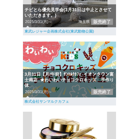
チビとら優先見学会(3月31日は中止とさせて
いただきます。)
販売終了
2025/3/31(月)～
埼玉県
東武レジャー企画株式会社(東武動物公園)
3月31日【月/午前】ｻﾝﾏﾙｸｶﾌｪ_イオンタウン富
士南店_★わいわいチョコクロキッズ 手作り
体
販売終了
2025/3/31(月)～
株式会社サンマルクカフェ