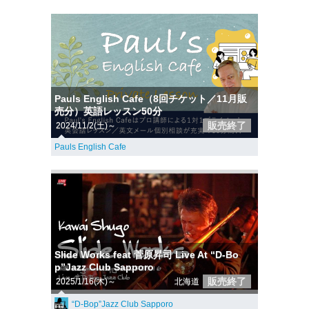
Pauls English Cafe（8回チケット／11月販
売分）英語レッスン50分
販売終了
2024/11/2(土)～
Pauls English Cafe
Slide Works feat 菅原昇司 Live At “D-Bo
p”Jazz Club Sapporo
販売終了
2025/1/16(木)～
北海道
“D-Bop”Jazz Club Sapporo