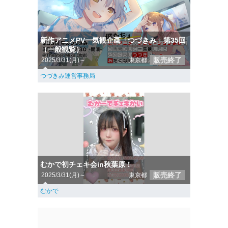
新作アニメPV一気観企画「つづきみ」第35回
（一般観覧）
販売終了
2025/3/31(月)～
東京都
つづきみ運営事務局
むかで初チェキ会in秋葉原！
販売終了
2025/3/31(月)～
東京都
むかで