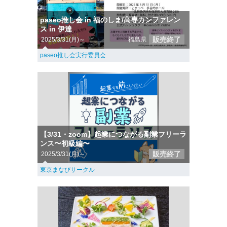
paseo推し会 in 福のしま/高専カンファレン
ス in 伊達
販売終了
2025/3/31(月)～
福島県
paseo推し会実行委員会
【3/31・zoom】起業につながる副業フリーラ
ンス〜初級編〜
販売終了
2025/3/31(月)～
東京まなびサークル