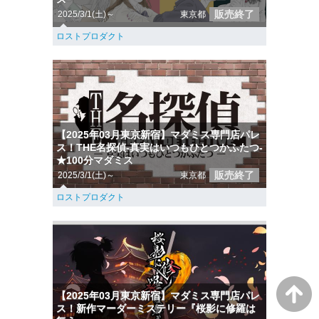
販売終了
2025/3/1(土)～
東京都
ロストプロダクト
【2025年03月東京新宿】マダミス専門店パレ
ス！THE名探偵-真実はいつもひとつかふたつ-
★100分マダミス
販売終了
2025/3/1(土)～
東京都
ロストプロダクト
【2025年03月東京新宿】マダミス専門店パレ
ス！新作マーダーミステリー『桜影に修羅は