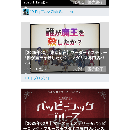
販売終了
2025/1/12(日)～
北海道
“D-Bop”Jazz Club Sapporo
【2025年03月 東京新宿】マーダーミステリー
「誰が魔王を殺したか？」マダミス専門店パ
レス
販売終了
2025/3/1(土)～
東京都
ロストプロダクト
【2025年03月】マーダーミステリー★パッピ
ーコック・ブルース★マダミス専門店パレス