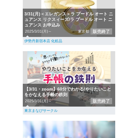
3/31(月)＜エレガンス＞ラ プードル オート ニ
ュアンス リクスィーズ/ラ プードル オート ニ
ュアンス お申込み
販売終了
2025/3/31(月)～
東京都
伊勢丹新宿本店 化粧品
【3/31・zoom】60分でわかる!やりたいこと
をかなえる手帳の鉄則
販売終了
2025/3/31(月)～
東京まなびサークル