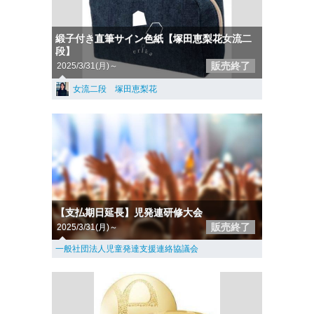
緞子付き直筆サイン色紙【塚田恵梨花女流二
段】
販売終了
2025/3/31(月)～
女流二段 塚田恵梨花
【支払期日延長】児発連研修大会
販売終了
2025/3/31(月)～
一般社団法人児童発達支援連絡協議会