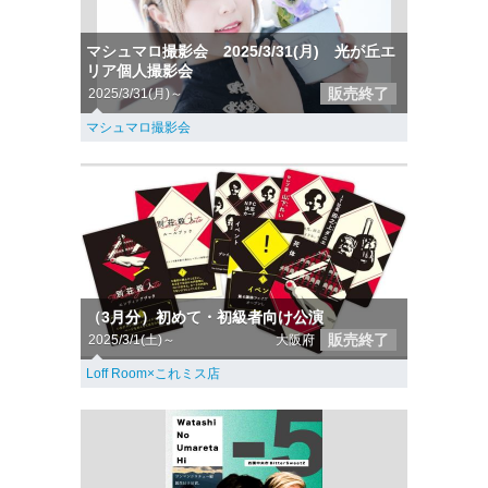
マシュマロ撮影会 2025/3/31(月) 光が丘エ
リア個人撮影会
販売終了
2025/3/31(月)～
マシュマロ撮影会
（3月分）初めて・初級者向け公演
販売終了
2025/3/1(土)～
大阪府
Loff Room×これミス店