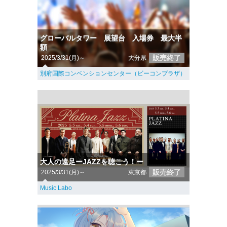
グローバルタワー 展望台 入場券 最大半
額
販売終了
2025/3/31(月)～
大分県
別府国際コンベンションセンター（ビーコンプラザ）
大人の遠足ーJAZZを聴こう！ー
販売終了
2025/3/31(月)～
東京都
Music Labo