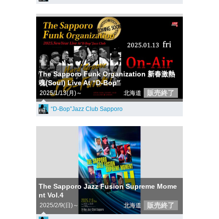
The Sapporo Funk Organization 新春激熱
魂(Soul) Live At “D-Bop”
販売終了
2025/1/13(月)～
北海道
“D-Bop”Jazz Club Sapporo
The Sapporo Jazz Fusion Supreme Mome
nt Vol.4
販売終了
2025/2/9(日)～
北海道