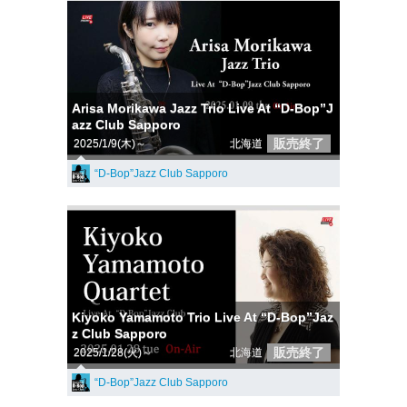
Arisa Morikawa Jazz Trio Live At “D-Bop”J
azz Club Sapporo
販売終了
2025/1/9(木)～
北海道
“D-Bop”Jazz Club Sapporo
Kiyoko Yamamoto Trio Live At “D-Bop”Jaz
z Club Sapporo
販売終了
2025/1/28(火)～
北海道
“D-Bop”Jazz Club Sapporo