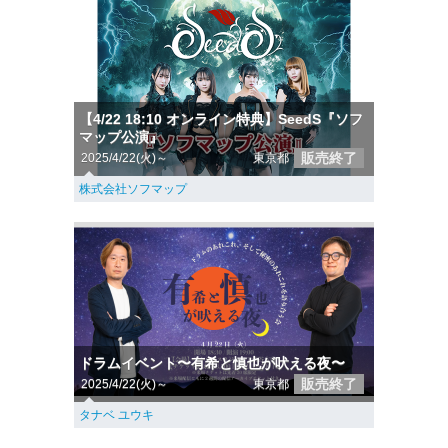
【4/22 18:10 オンライン特典】SeedS『ソフ
マップ公演』
販売終了
2025/4/22(火)～
東京都
株式会社ソフマップ
ドラムイベント〜有希と慎也が吠える夜〜
販売終了
2025/4/22(火)～
東京都
タナベ ユウキ