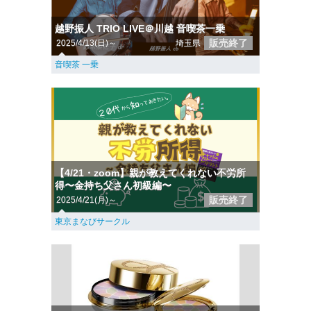
越野振人 TRIO LIVE＠川越 音喫茶一乗
販売終了
2025/4/13(日)～
埼玉県
音喫茶 一乗
【4/21・zoom】親が教えてくれない不労所
得〜金持ち父さん初級編〜
販売終了
2025/4/21(月)～
東京まなびサークル