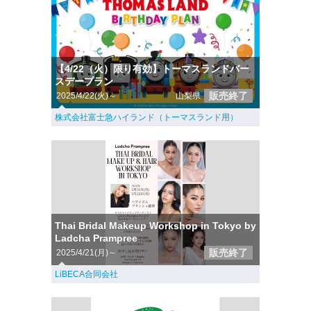
【4/22（火）限り有効】トーマスランドバー
スデープラン
販売終了
2025/4/22(火)～
山梨県
株式会社富士急ハイランド（トーマスランド用）
Thai Bridal Makeup Workshop in Tokyo by
Ladcha Prampree
販売終了
2025/4/21(月)～
LiBECA合同会社