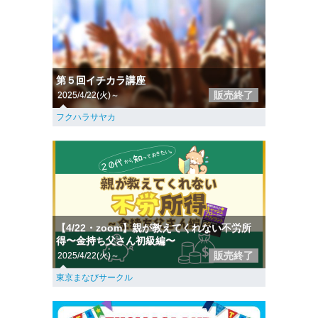
第５回イチカラ講座
販売終了
2025/4/22(火)～
フクハラサヤカ
【4/22・zoom】親が教えてくれない不労所
得〜金持ち父さん初級編〜
販売終了
2025/4/22(火)～
東京まなびサークル