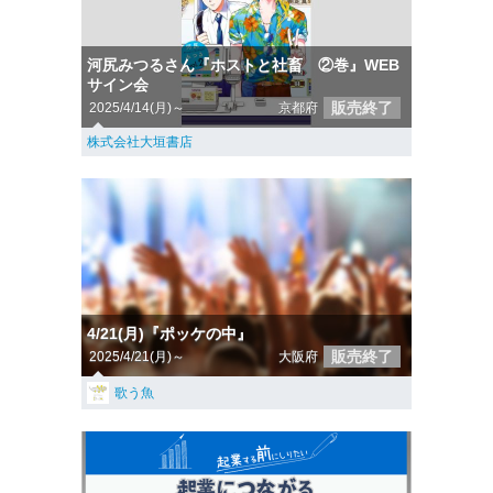
河尻みつるさん『ホストと社畜 ②巻』WEB
サイン会
販売終了
2025/4/14(月)～
京都府
株式会社大垣書店
4/21(月)『ポッケの中』
販売終了
2025/4/21(月)～
大阪府
歌う魚