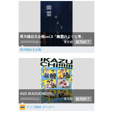
翠月瞳自主企画vol.3「幽霊のような青」
販売終了
2025/4/18(金)～
東京都
翠月瞳自主企画
4/22 IKAZUCHI!!!!!!
販売終了
2025/4/22(火)～
東京都
ライブ制作 グ〜グ〜