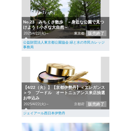
No.23 みちくさ散歩 －身近な公園で見つ
けよう！小さな大自然－
販売終了
2025/4/22(火)～
東京都
公益財団法人東京都公園協会 緑と水の市民カレッジ
事務局
【4/22（火）】【京都伊勢丹】＜エレガンス
＞ラ プードル オートニュアンス来店抽選
お申込み
販売終了
2025/4/22(火)～
京都府
ジェイアール西日本伊勢丹