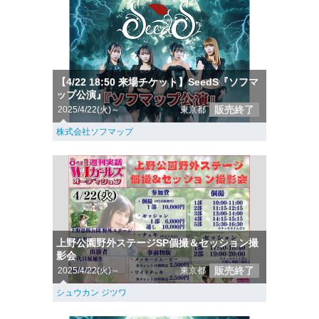
【4/22 18:50 来場チケット】SeedS『ソフマ
ップ公演』
販売終了
2025/4/22(火)～
東京都
株式会社ソフマップ
上野公園野外ステージSP個撮＆セッション撮
影会
販売終了
2025/4/22(火)～
東京都
シュウカン ジツワ