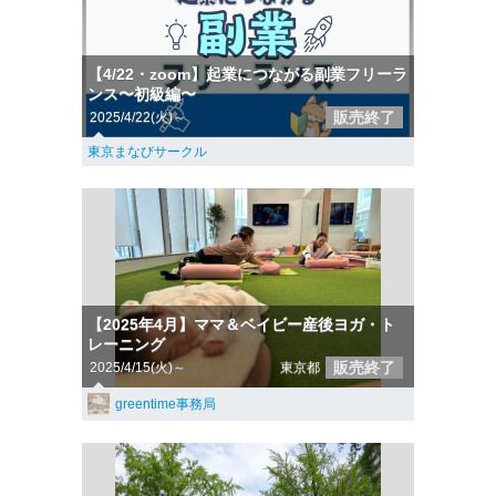
【4/22・zoom】起業につながる副業フリーラ
ンス〜初級編〜
販売終了
2025/4/22(火)～
東京まなびサークル
【2025年4月】ママ＆ベイビー産後ヨガ・ト
レーニング
販売終了
2025/4/15(火)～
東京都
greentime事務局