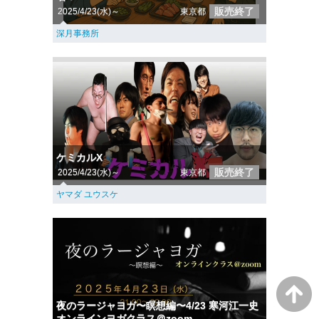
販売終了
2025/4/23(水)～
東京都
深月事務所
ケミカルX
販売終了
2025/4/23(水)～
東京都
ヤマダ ユウスケ
夜のラージャヨガ〜瞑想編〜4/23 寒河江一史
オンラインヨガクラス＠zoom