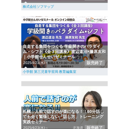
株式会社ソフマップ
自走する集団をつくる 学級開きのパラダイ
ム・シフト《全３回講座》渡辺道治×藤原友和
｜小学館せんせいゼミナール
販売終了
2025/4/23(水)～
小学館 第三児童学習局 教育編集室
札幌：人前で話すのが楽になる！！60分話し
ても全く緊張しない「話し方」トレーニング
実践セミナー
販売終了
2025/4/23(水)～
北海道