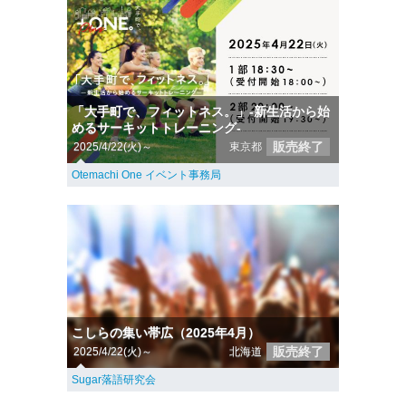
「大手町で、フィットネス。」-新生活から始
めるサーキットトレーニング-
販売終了
2025/4/22(火)～
東京都
Otemachi One イベント事務局
こしらの集い帯広（2025年4月）
販売終了
2025/4/22(火)～
北海道
Sugar落語研究会