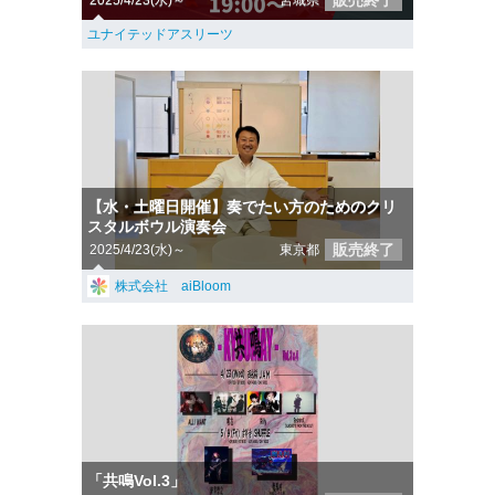
販売終了
2025/4/23(水)～
宮城県
ユナイテッドアスリーツ
【水・土曜日開催】奏でたい方のためのクリ
スタルボウル演奏会
販売終了
2025/4/23(水)～
東京都
株式会社 aiBloom
「共鳴Vol.3」