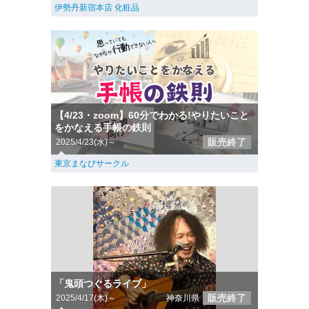
伊勢丹新宿本店 化粧品
【4/23・zoom】60分でわかる!やりたいこと
をかなえる手帳の鉄則
販売終了
2025/4/23(水)～
東京まなびサークル
「鬼頭つぐるライブ」
販売終了
2025/4/17(木)～
神奈川県