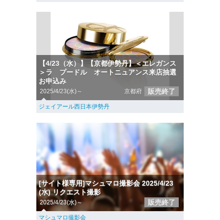
【4/23（水）】【京都伊勢丹】＜エレガンス
＞ラ プードル オートニュアンス来店抽選
お申込み
販売終了
2025/4/23(水)～
京都府
ジェイアール西日本伊勢丹
[サイト様専用]マシュマロ撮影会 2025/4/23
(水) リクエスト撮影
販売終了
2025/4/23(水)～
マシュマロ撮影会