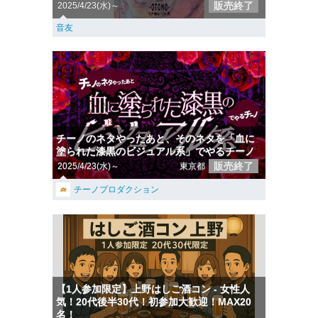
販売終了
2025/4/23(水)～
音友
チーノのネタやったあと、そのネタを「血に
塗られた漆黒のビジュアル系」でやるチーノ
販売終了
2025/4/23(水)～
東京都
チーノプロダクション
【1人参加限定】上野はしご酒コン - 女性人
気！20代後半30代！初参加大歓迎！MAX20
名！