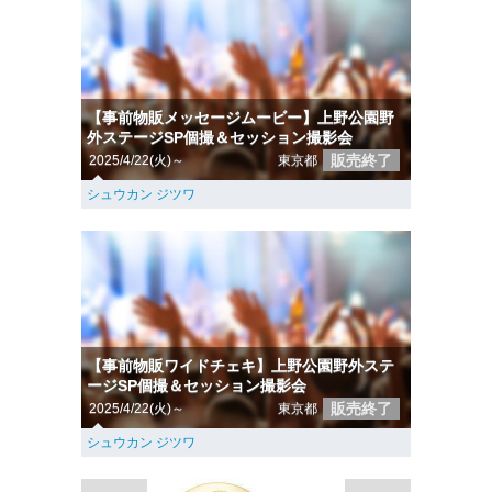
【事前物販メッセージムービー】上野公園野
外ステージSP個撮＆セッション撮影会
販売終了
2025/4/22(火)～
東京都
シュウカン ジツワ
【事前物販ワイドチェキ】上野公園野外ステ
ージSP個撮＆セッション撮影会
販売終了
2025/4/22(火)～
東京都
シュウカン ジツワ