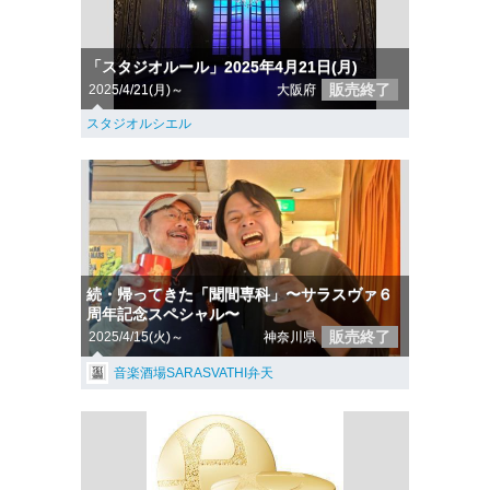
「スタジオルール」2025年4月21日(月)
販売終了
2025/4/21(月)～
大阪府
スタジオルシエル
続・帰ってきた「聞間専科」〜サラスヴァ６
周年記念スペシャル〜
販売終了
2025/4/15(火)～
神奈川県
音楽酒場SARASVATHI弁天