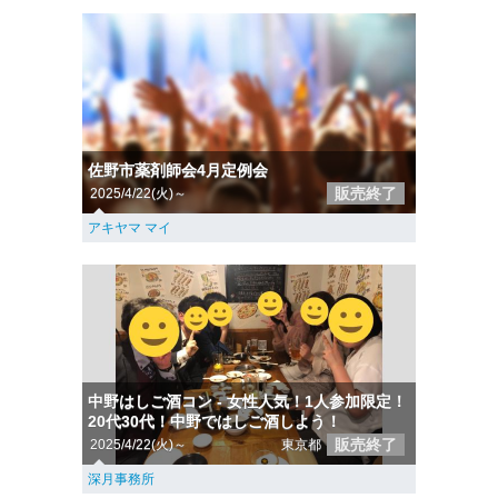
佐野市薬剤師会4月定例会
販売終了
2025/4/22(火)～
アキヤマ マイ
中野はしご酒コン - 女性人気！1人参加限定！
20代30代！中野ではしご酒しよう！
販売終了
2025/4/22(火)～
東京都
深月事務所