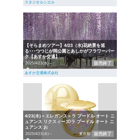
スタジオルシエル
【そらまめツアー】4/23（水)花絶景を巡
る･･･つつじが岡公園とあしかがフラワーパー
ク【あすか交通】
販売終了
2025/4/23(水)～
あすか交通株式会社
4/23(水)＜エレガンス＞ラ プードル オート ニ
ュアンス リクスィーズ/ラ プードル オート ニ
ュアンス お
販売終了
2025/4/23(水)～
東京都