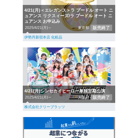
4/21(月)＜エレガンス＞ラ プードル オート ニ
ュアンス リクスィーズ/ラ プードル オート ニ
ュアンス お申込み
販売終了
2025/4/21(月)～
東京都
伊勢丹新宿本店 化粧品
4/21(月)シンセカイヒーロー単独定期公演
販売終了
2025/4/21(月)～
大阪府
株式会社クリーブラッツ