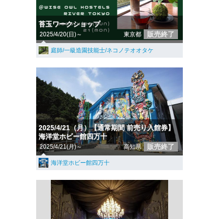
苔玉ワークショップ
販売終了
2025/4/20(日)～
東京都
庭師/一級造園技能士/ネコノテオオタケ
2025/4/21（月）【通常期間 前売り入館券】
海洋堂ホビー館四万十
販売終了
2025/4/21(月)～
高知県
海洋堂ホビー館四万十