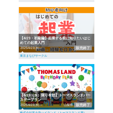
【4/23・初級編】起業する前に知りたいはじ
めての起業入門
販売終了
2025/4/23(水)～
東京まなびサークル
【4/23（水）限り有効】トーマスランドバー
スデープラン
販売終了
2025/4/23(水)～
山梨県
株式会社富士急ハイランド（トーマスランド用）