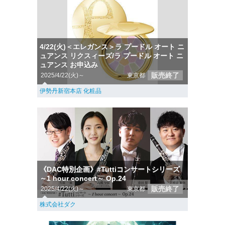
4/22(火)＜エレガンス＞ラ プードル オート ニ
ュアンス リクスィーズ/ラ プードル オート ニ
ュアンス お申込み
販売終了
2025/4/22(火)～
東京都
伊勢丹新宿本店 化粧品
《DAC特別企画》#Tuttiコンサートシリーズ
～1 hour concert～ Op.24
販売終了
2025/4/22(火)～
東京都
株式会社ダク