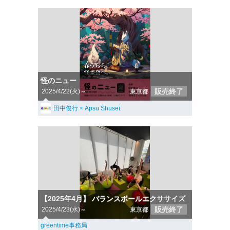
怪のニュー
販売終了
2025/4/22(火)～
東京都
田中俊行 × Apsu Shusei
【2025年4月】 バランスボールエクササイズ
販売終了
2025/4/23(水)～
東京都
greentime事務局