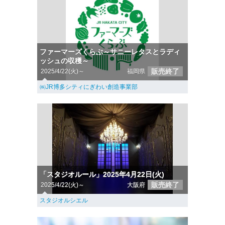
ファーマーズくらぶ～サニーレタスとラディ
ッシュの収穫～
販売終了
2025/4/22(火)～
福岡県
㈱JR博多シティにぎわい創造事業部
「スタジオルール」2025年4月22日(火)
販売終了
2025/4/22(火)～
大阪府
スタジオルシエル