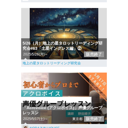
5/26（月）地上の星タロットリーディング研
究会#63「土星イングレス編」②
販売終了
2025/5/26(月)～
地上の星タロットリーディング研究会
「Acrovoice (アクロボイス)」声優グループ
レッスン
販売終了
2025/5/17(土)～
東京都