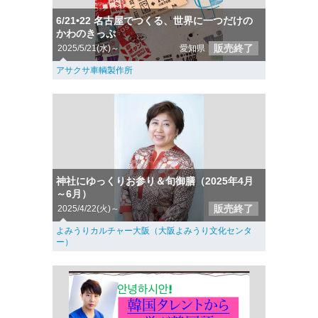
6/21•22 名古屋でつくる、世界に一つだけの
かわのきっぷ︎︎︎
販売終了
2025/5/21(水)～
愛知県
アサクサ車輌製作所
神社にゆっくりお参り＆旬御膳（2025年4月
～6月）
販売終了
2025/4/22(火)～
よみうりカルチャー大阪（大阪よみうり文化センタ
ー）