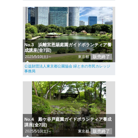
No.3 浜離宮恩賜庭園ガイドボランティア養
成講座(全7回)
販売終了
2025/5/10(土)～
東京都
公益財団法人東京都公園協会 緑と水の市民カレッジ
事務局
No.4 殿ケ谷戸庭園ガイドボランティア養成
講座(全7回)
販売終了
2025/5/10(土)～
東京都