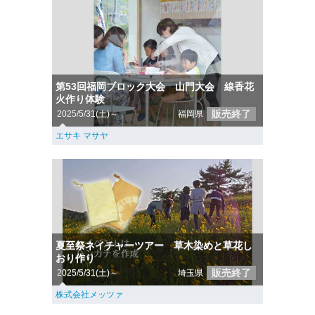
第53回福岡ブロック大会 山門大会 線香花
火作り体験
販売終了
2025/5/31(土)～
福岡県
エサキ マサヤ
夏至祭ネイチャーツアー 草木染めと草花し
おり作り
販売終了
2025/5/31(土)～
埼玉県
株式会社メッツァ