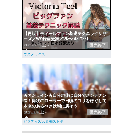
【再販】ティールファン基礎テクニックシリ
ーズ／WS録画受講／Victoria Teel
販売終了
2025/3/22(土)～
ウズメラクス
★オンライン★自分の体は自分でメンテナン
ス！筒状のローラーで日頃のコリをほぐして
本来のあるべき状態に戻そう
販売終了
2025/2/8(土)～
ピラティス56青梅ストポ