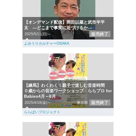
【オンデマンド配信】岡田以蔵と武市半平
太 ―どこまで事実に近づけるか―
販売終了
2025/5/11(日)～
よみうりカルチャーOSAKA
【練馬】わくわく！親子で楽しむ音楽時間
０歳からの音楽ワークショップ ららプロ for
Babies4月～6月
販売終了
2025/4/18(金)～
東京都
ららばいプロジェクト