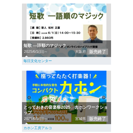
短歌 ―語順のマジック
販売終了
2025/6/1(日)～
大阪府
毎日文化センター
とっておきの音楽祭2025 カホンワークショ
ップ
販売終了
2025/6/1(日)～
宮城県
カホン工房アルコ