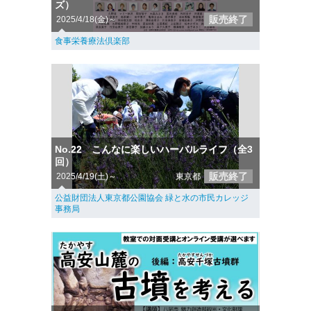
ズ）
販売終了
2025/4/18(金)～
食事栄養療法倶楽部
No.22 こんなに楽しいハーバルライフ（全3
回）
販売終了
2025/4/19(土)～
東京都
公益財団法人東京都公園協会 緑と水の市民カレッジ
事務局