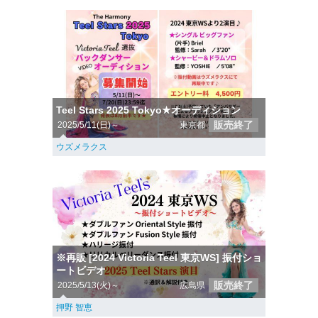
Teel Stars 2025 Tokyo★オーディション
販売終了
2025/5/11(日)～
東京都
ウズメラクス
※再販 [2024 Victoria Teel 東京WS] 振付ショ
ートビデオ
販売終了
2025/5/13(火)～
広島県
押野 智恵