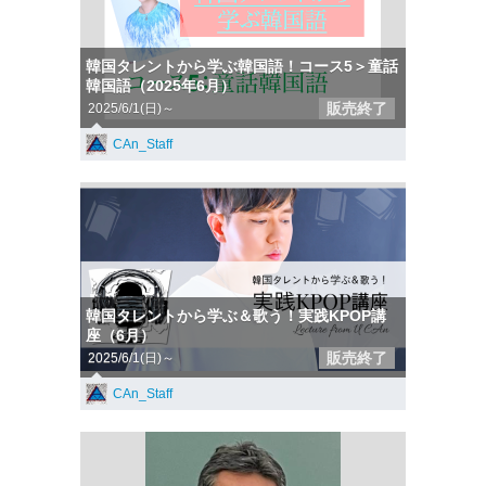
韓国タレントから学ぶ韓国語！コース5＞童話
韓国語（2025年6月）
販売終了
2025/6/1(日)～
CAn_Staff
韓国タレントから学ぶ＆歌う！実践KPOP講
座（6月）
販売終了
2025/6/1(日)～
CAn_Staff