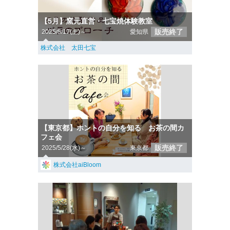
【5月】窯元直営・七宝焼体験教室
販売終了
2025/5/17(土)～
愛知県
株式会社 太田七宝
【東京都】ホントの自分を知る お茶の間カ
フェ会
販売終了
2025/5/28(水)～
東京都
株式会社aiBloom