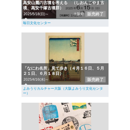
高安山麓の古墳を考える （しおんじやま古
墳、高安千塚古墳群）
販売終了
2025/5/18(日)～
大阪府
毎日文化センター
「なにわ名所」見て歩き（４月１６日、５月
２１日、６月１８日）
販売終了
2025/4/16(水)～
よみうりカルチャー大阪（大阪よみうり文化センタ
ー）