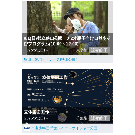
6/1(日)都立狭山公園 0-2才親子向け自然あそ
びプログラム(10:00～12:00)
販売終了
2025/6/1(日)～
東京都
狭山丘陵パートナーズ(狭山公園）
立体星図工作
販売終了
2025/6/1(日)～
千葉県
宇宙少年団 千葉スペースボイジャー分団