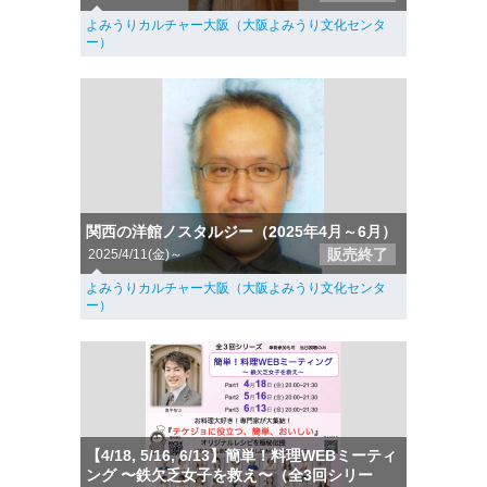
よみうりカルチャー大阪（大阪よみうり文化センタ
ー）
関西の洋館ノスタルジー（2025年4月～6月）
販売終了
2025/4/11(金)～
よみうりカルチャー大阪（大阪よみうり文化センタ
ー）
【4/18, 5/16, 6/13】簡単！料理WEBミーティ
ング 〜鉄欠乏女子を救え〜（全3回シリー