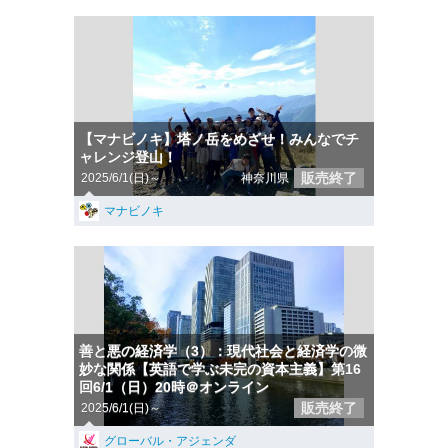
【マナビノキ】塔ノ岳をめざせ！みんなでチ
ャレンジ登山！
販売終了
2025/6/1(日)～
神奈川県
マナビノキ
善と悪の経済学（3）：現代社会と経済学の微
妙な関係【英語で学ぶ未完の資本主義】第16
回6/1（日）20時＠オンライン
販売終了
2025/6/1(日)～
グローバル・アジェンダ