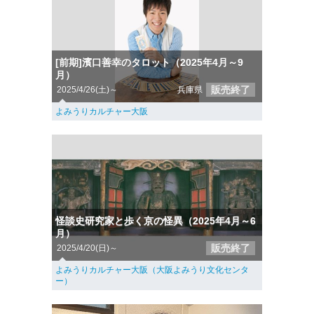
[前期]濱口善幸のタロット（2025年4月～9
月）
販売終了
2025/4/26(土)～
兵庫県
よみうりカルチャー大阪
怪談史研究家と歩く京の怪異（2025年4月～6
月）
販売終了
2025/4/20(日)～
よみうりカルチャー大阪（大阪よみうり文化センタ
ー）