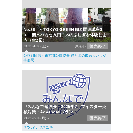
No.28 ＜TOKYO GREEN BIZ 関連講座3
＞ 樹木ハカセ入門！木のふしぎを体験しよ
う（全2回）
販売終了
2025/4/26(土)～
東京都
公益財団法人東京都公園協会 緑と水の市民カレッジ
事務局
『みんなで勉強会』2025年7月マイスター受
検対策・Advancedプラン
販売終了
2025/3/10(月)～
タツカワ ヤスユキ