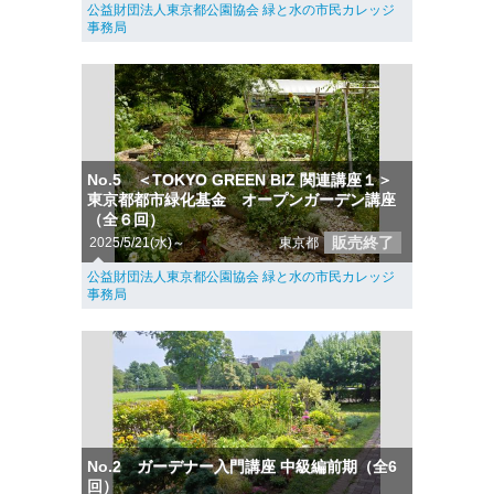
公益財団法人東京都公園協会 緑と水の市民カレッジ
事務局
No.5 ＜TOKYO GREEN BIZ 関連講座１＞
東京都都市緑化基金 オープンガーデン講座
（全６回）
販売終了
2025/5/21(水)～
東京都
公益財団法人東京都公園協会 緑と水の市民カレッジ
事務局
No.2 ガーデナー入門講座 中級編前期（全6
回）