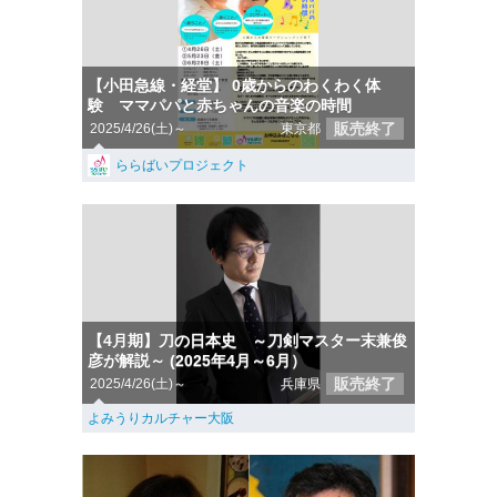
【小田急線・経堂】 0歳からのわくわく体
験 ママパパと赤ちゃんの音楽の時間
販売終了
2025/4/26(土)～
東京都
ららばいプロジェクト
【4月期】刀の日本史 ～刀剣マスター末兼俊
彦が解説～ (2025年4月～6月）
販売終了
2025/4/26(土)～
兵庫県
よみうりカルチャー大阪