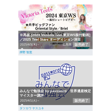
※再販 [2024 Victoria Teel 東京WS振付動画]
／2025 Teel Stars オーディション演目
販売終了
2025/4/3(木)～
広島県
押野 智恵
みんなで勉強会 by password 世界遺産検定
マイスター講評
販売終了
2025/4/1(火)～
タツカワ ヤスユキ