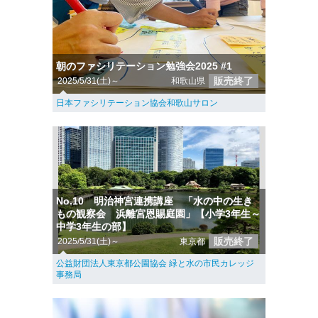
朝のファシリテーション勉強会2025 #1
販売終了
2025/5/31(土)～
和歌山県
日本ファシリテーション協会和歌山サロン
No.10 明治神宮連携講座 「水の中の生き
もの観察会 浜離宮恩賜庭園」【小学3年生～
中学3年生の部】
販売終了
2025/5/31(土)～
東京都
公益財団法人東京都公園協会 緑と水の市民カレッジ
事務局