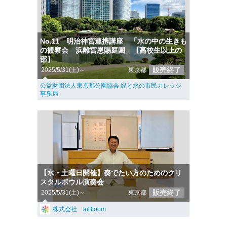
No.11 明治神宮連携講座 「水の中の生きも
の観察会 浜離宮恩賜庭園」【高校生以上の
部】
販売終了
2025/5/31(土)～
東京都
公益財団法人東京都公園協会 緑と水の市民カレッジ
事務局
【水・土曜日開催】奏でたい方のためのクリ
スタルボウル演奏会
販売終了
2025/5/31(土)～
東京都
株式会社 aiBloom