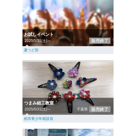
お試しイベント
販売終了
2025/5/31(土)～
夏つど部
つまみ細工教室
販売終了
2025/5/31(土)～
千葉県
柏市青少年相談員