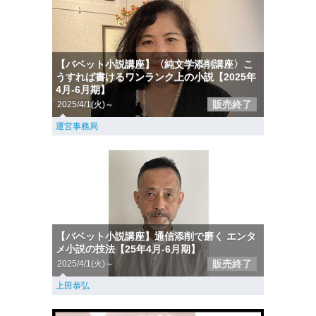
【バベット小説講座】〈純文学添削講座〉こ
うすれば書けるワンランク上の小説【2025年
4月-6月期】
販売終了
2025/4/1(火)～
運営事務局
【バベット小説講座】通信添削で磨く エンタ
メ小説の技法【25年4月-6月期】
販売終了
2025/4/1(火)～
上田恭弘