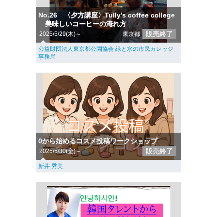
No.26 〈夕方講座〉Tully’s coffee college
美味しいコーヒーの淹れ方
販売終了
2025/5/29(木)～
東京都
公益財団法人東京都公園協会 緑と水の市民カレッジ
事務局
0から始めるコスメ投稿ワークショップ
販売終了
2025/5/30(金)～
新井 秀美