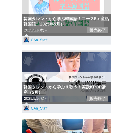
韓国タレントから学ぶ韓国語！コース5＞童話
韓国語（2025年5月）
販売終了
2025/5/1(木)～
CAn_Staff
韓国タレントから学ぶ＆歌う！実践KPOP講
座（5月）
販売終了
2025/5/1(木)～
CAn_Staff