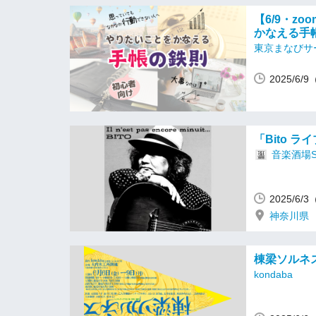
【6/9・z
かなえる手
東京まなびサ
2025/6/
「Bito ラ
音楽酒場S
2025/6
神奈川県
棟梁ソルネ
kondaba