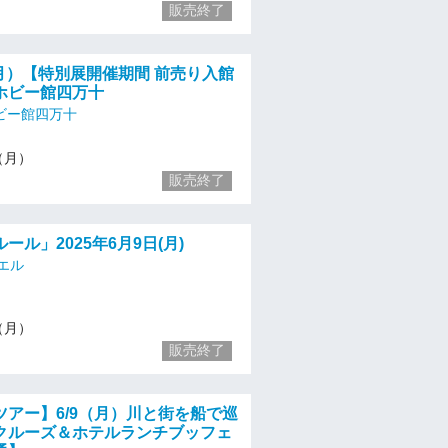
販売終了
/9（月）【特別展開催期間 前売り入館
ホビー館四万十
ビー館四万十
9（月）
販売終了
ール」2025年6月9日(月)
エル
9（月）
販売終了
ツアー】6/9（月）川と街を船で巡
クルーズ＆ホテルランチブッフェ