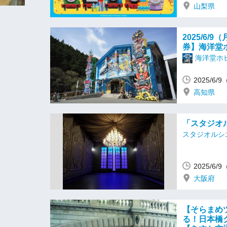
山梨県
2025/6
券】海洋堂
海洋堂ホ
2025/6/
高知県
「スタジオル
スタジオルシ
2025/6/
大阪府
【そらまめ
る！日本橋