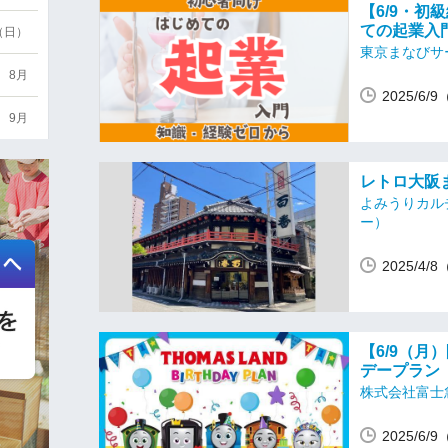
【6/9・
ての起業入
6（日）
東京まなびサ
8月
2025/6/
9月
レトロ大阪ま
よみうりカル
ー）
2025/4/
【6/9（
デープラン
株式会社富士
2025/6/