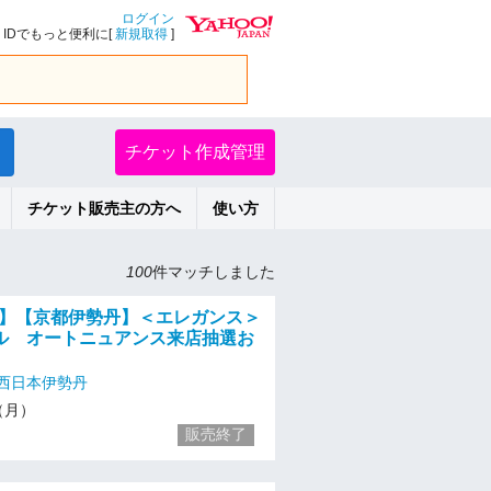
ログイン
IDでもっと便利に[
新規取得
]
チケット作成管理
チケット販売主の方へ
使い方
100
件マッチしました
月）】【京都伊勢丹】＜エレガンス＞
ル オートニュアンス来店抽選お
西日本伊勢丹
9（月）
販売終了