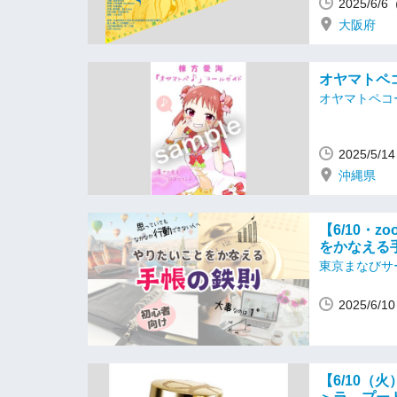
2025/6
大阪府
オヤマトペ
オヤマトペコ
2025/5/
沖縄県
【6/10・
をかなえる
東京まなびサ
2025/6/
【6/10（