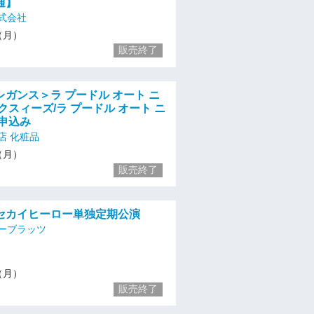
通】
式会社
9（月）
販売終了
＜エレガンス＞ラ プードル オート ニ
クスィーズ/ラ プードル オート ニ
申込み
店 化粧品
9（月）
販売終了
シンセカイヒーロー単独定期公演
ーブラッツ
9（月）
販売終了