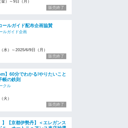
/6（金）～9日（月）
販売終了
コールガイド配布企画協賛
ールガイド企画
14（水）～2025/6/9日（月）
販売終了
zoom】60分でわかる!やりたいこと
手帳の鉄則
ークル
10（火）
販売終了
火）】【京都伊勢丹】＜エレガンス