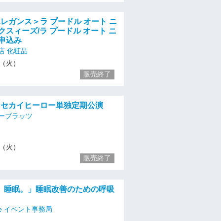
＜エレガンス＞ラ プードル オート ニ
クスィーズ/ラ プードル オート ニ
申込み
店 化粧品
10（火）
販売終了
)シンセカイヒーロー単独定期公演
ーブラッツ
10（火）
販売終了
、睡眠。」睡眠改善のための呼吸
One イベント事務局