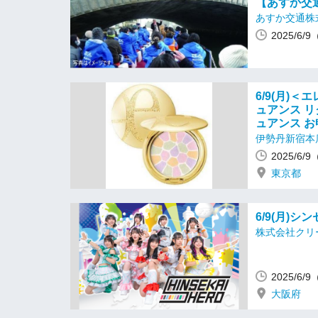
【あすか交
あすか交通株
2025/6/
6/9(月)
ュアンス リ
ュアンス お
伊勢丹新宿本
2025/6/
東京都
6/9(月)
株式会社クリ
2025/6/
大阪府