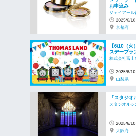
＞ラ プー
お申込み
ジェイアール
2025/6/
京都府
【6/10（
スデープラ
株式会社富士
2025/6/
山梨県
「スタジオル
スタジオルシ
2025/6/
大阪府