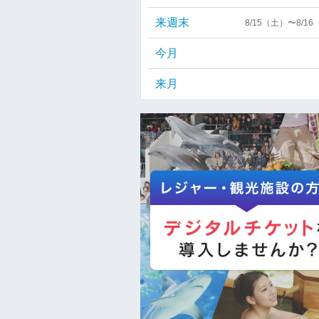
来週末
8/15（土）〜8/1
今月
来月