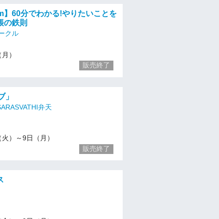
oom】60分でわかる!やりたいことを
帳の鉄則
ークル
9（月）
販売終了
イブ」
ARASVATHI弁天
/3（火）～9日（月）
販売終了
ス