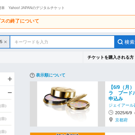
単 Yahoo! JAPANのデジタルチケット
ービスの終了について
15
キーワードを入力
チケットを購入される方
表示順について
【6/9（
ラ プード
申込み
ジェイアール
9（日）
2025/6/
9（日）
京都府
6（日）