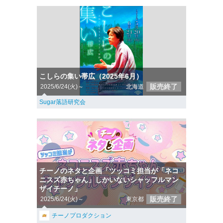
こしらの集い帯広（2025年6月）
販売終了
2025/6/24(火)～
北海道
Sugar落語研究会
チーノのネタと企画「ツッコミ担当が「ネコ
ニスズ赤ちゃん」しかいないシャッフルマン
ザイチーノ」
販売終了
2025/6/24(火)～
東京都
チーノプロダクション