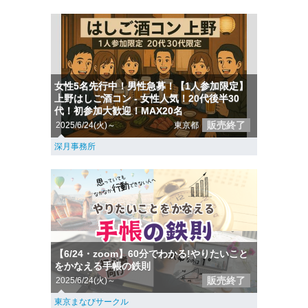
女性5名先行中！男性急募！【1人参加限定】
上野はしご酒コン - 女性人気！20代後半30
代！初参加大歓迎！MAX20名
販売終了
2025/6/24(火)～
東京都
深月事務所
【6/24・zoom】60分でわかる!やりたいこと
をかなえる手帳の鉄則
販売終了
2025/6/24(火)～
東京まなびサークル