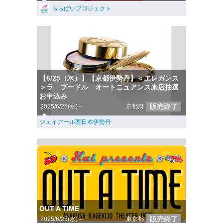
ららばいプロジェクト
【6/25（水）】【京都伊勢丹】＜エレガンス
＞ラ プードル オートニュアンス来店抽選
お申込み
販売終了
2025/6/25(水)～
京都府
ジェイアール西日本伊勢丹
OUT A TIME
販売終了
2025/6/25(水)～
東京都