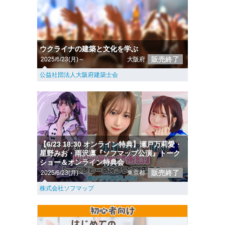
ウクライナの建築と文化を学ぶ
販売終了
2025/6/23(月)～
大阪府
公益社団法人大阪府建築士会
【6/23 18:30 オンライン特典】瀬戸万莉愛・
星野みお・雨沢凛『ソフマップ公演』トーク
ショー＆オンライン特典会
販売終了
2025/6/23(月)～
東京都
株式会社ソフマップ