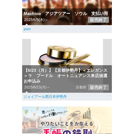
Machico アジアツアー ソウル 支払い用
販売終了
2025/6/5(木)～
yum
【6/23（月）】【京都伊勢丹】＜エレガンス
＞ラ プードル オートニュアンス来店抽選
お申込み
販売終了
2025/6/23(月)～
京都府
ジェイアール西日本伊勢丹