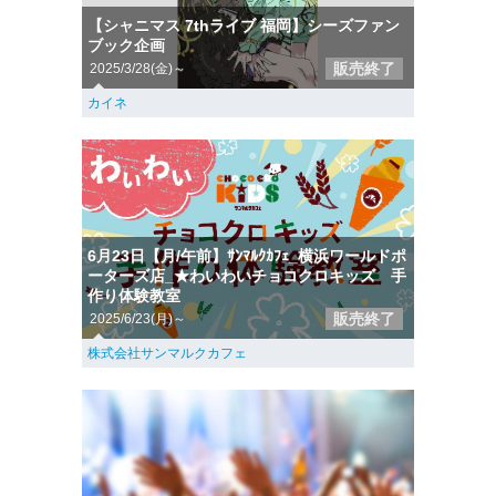
【シャニマス 7thライブ 福岡】シーズファン
ブック企画
販売終了
2025/3/28(金)～
カイネ
6月23日【月/午前】ｻﾝﾏﾙｸｶﾌｪ_横浜ワールドポ
ーターズ店_★わいわいチョコクロキッズ 手
作り体験教室
販売終了
2025/6/23(月)～
株式会社サンマルクカフェ