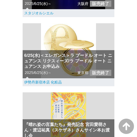
販売終了
2025/6/25(水)～
大阪府
スタジオルシエル
6/25(水)＜エレガンス＞ラ プードル オート ニ
ュアンス リクスィーズ/ラ プードル オート ニ
ュアンス お申込み
販売終了
2025/6/25(水)～
東京都
伊勢丹新宿本店 化粧品
『晴れ姿の言葉たち』発売記念 宮田愛萌さ
ん・渡辺祐真（スケザネ）さんサイン本お渡
し会