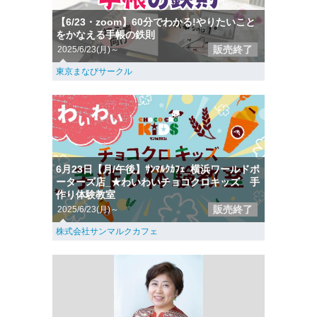
【6/23・zoom】60分でわかる!やりたいこと
をかなえる手帳の鉄則
販売終了
2025/6/23(月)～
東京まなびサークル
6月23日【月/午後】ｻﾝﾏﾙｸｶﾌｪ_横浜ワールドポ
ーターズ店_★わいわいチョコクロキッズ 手
作り体験教室
販売終了
2025/6/23(月)～
株式会社サンマルクカフェ