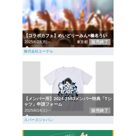
【コラボカフェ】めいどりーみん×榛名うい
販売終了
2025/6/23(月)～
東京都
株式会社エーテル
【メンバー用】2024-25SJメンバー特典「Tシ
ャツ」申請フォーム
販売終了
2025/6/14(土)～
スパーズジャパン