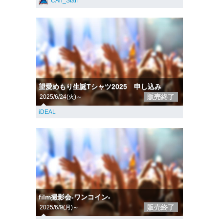
CAn_Staff
望愛めもり生誕Tシャツ2025 申し込み
販売終了
2025/6/24(火)～
iDEAL
film撮影会-ワンコイン-
販売終了
2025/6/9(月)～