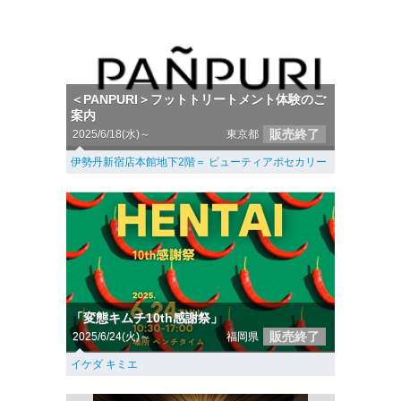
＜PANPURI＞フットトリートメント体験のご
案内
販売終了
2025/6/18(水)～
東京都
伊勢丹新宿店本館地下2階＝ ビューティアポセカリー
「変態キムチ10th感謝祭」
販売終了
2025/6/24(火)～
福岡県
イケダ キミエ