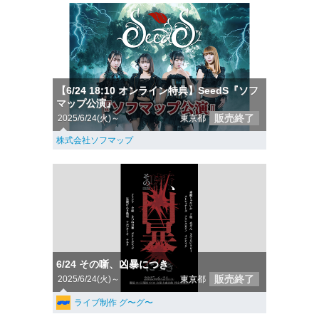
【6/24 18:10 オンライン特典】SeedS『ソフ
マップ公演』
販売終了
2025/6/24(火)～
東京都
株式会社ソフマップ
6/24 その噺、凶暴につき
販売終了
2025/6/24(火)～
東京都
ライブ制作 グ〜グ〜