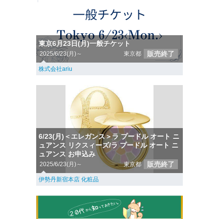
東京6月23日(月)一般チケット
販売終了
2025/6/23(月)～
東京都
株式会社ariu
6/23(月)＜エレガンス＞ラ プードル オート ニ
ュアンス リクスィーズ/ラ プードル オート ニ
ュアンス お申込み
販売終了
2025/6/23(月)～
東京都
伊勢丹新宿本店 化粧品