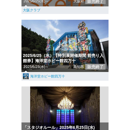
販売終了
2025/6/25(水)～
大阪府
大阪クラブ
2025/6/25（水）【特別展開催期間 前売り入
館券】海洋堂ホビー館四万十
販売終了
2025/6/25(水)～
高知県
海洋堂ホビー館四万十
「スタジオルール」2025年6月25日(水)