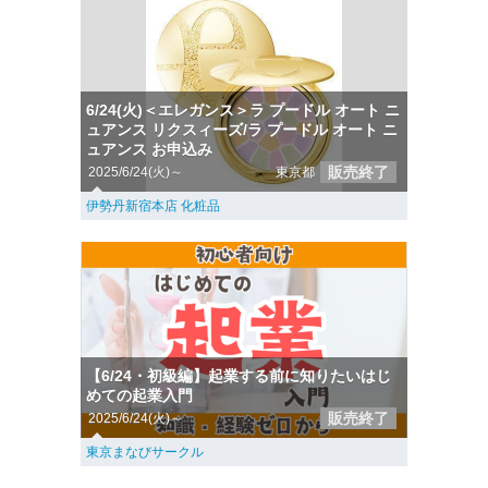
6/24(火)＜エレガンス＞ラ プードル オート ニ
ュアンス リクスィーズ/ラ プードル オート ニ
ュアンス お申込み
販売終了
2025/6/24(火)～
東京都
伊勢丹新宿本店 化粧品
【6/24・初級編】起業する前に知りたいはじ
めての起業入門
販売終了
2025/6/24(火)～
東京まなびサークル