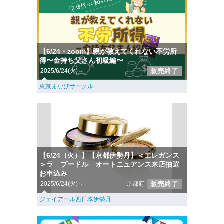
【6/24・zoom】親が教えてくれない不労所
得〜金持ち父さん初級編〜
販売終了
2025/6/24(火)～
東京まなびサークル
【6/24（火）】【京都伊勢丹】＜エレガンス
＞ラ プードル オートニュアンス来店抽選
お申込み
販売終了
2025/6/24(火)～
京都府
ジェイアール西日本伊勢丹