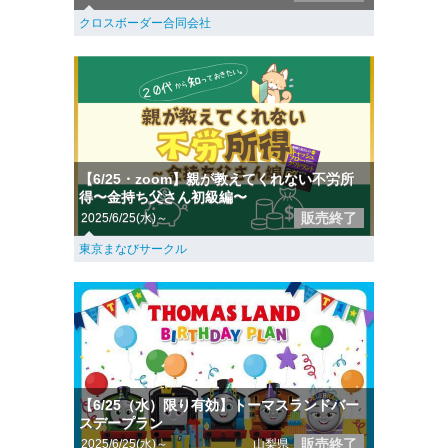
クロスボーダー合同会社
【6/25・zoom】親が教えてくれない不労所
得〜金持ち父さん初級編〜
販売終了
2025/6/25(水)～
東京まなびサークル
【6/25（水）限り有効】トーマスランドバー
スデープラン
販売終了
2025/6/25(水)～
山梨県