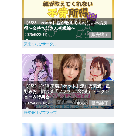
【6/23・zoom】親が教えてくれない不労所
得〜金持ち父さん初級編〜
販売終了
2025/6/23(月)～
東京まなびサークル
【6/23 18:30 来場チケット】瀬戸万莉愛・星
野みお・雨沢凛『ソフマップ公演』トークシ
ョー＆特典会
販売終了
2025/6/23(月)～
東京都
株式会社ソフマップ