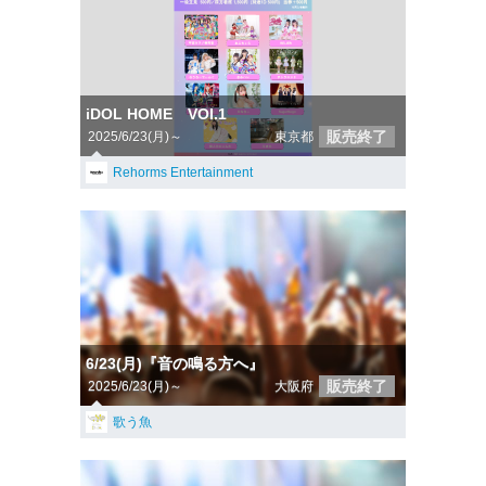
iDOL HOME VOI.1
販売終了
2025/6/23(月)～
東京都
Rehorms Entertainment
6/23(月)『音の鳴る方へ』
販売終了
2025/6/23(月)～
大阪府
歌う魚