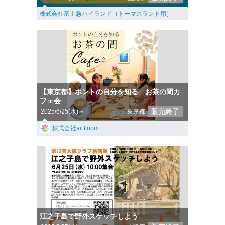
株式会社富士急ハイランド（トーマスランド用）
【東京都】ホントの自分を知る お茶の間カ
フェ会
販売終了
2025/6/25(水)～
東京都
株式会社aiBloom
江之子島で野外スケッチしよう