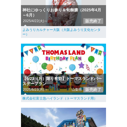
神社にゆっくりお参り＆旬御膳（2025年4月
～6月）
販売終了
2025/4/22(火)～
よみうりカルチャー大阪（大阪よみうり文化センタ
ー）
【6/23（月）限り有効】トーマスランドバー
スデープラン
販売終了
2025/6/23(月)～
山梨県
株式会社富士急ハイランド（トーマスランド用）