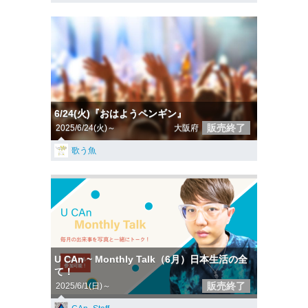
6/24(火)『おはようペンギン』
販売終了
2025/6/24(火)～
大阪府
歌う魚
U CAn ~ Monthly Talk（6月）日本生活の全
て！
販売終了
2025/6/1(日)～