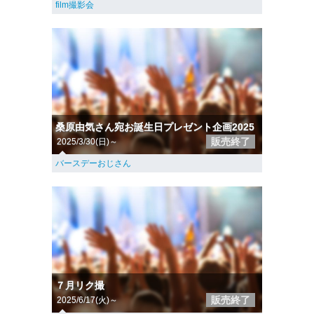
film撮影会
桑原由気さん宛お誕生日プレゼント企画2025
販売終了
2025/3/30(日)～
バースデーおじさん
７月リク撮
販売終了
2025/6/17(火)～