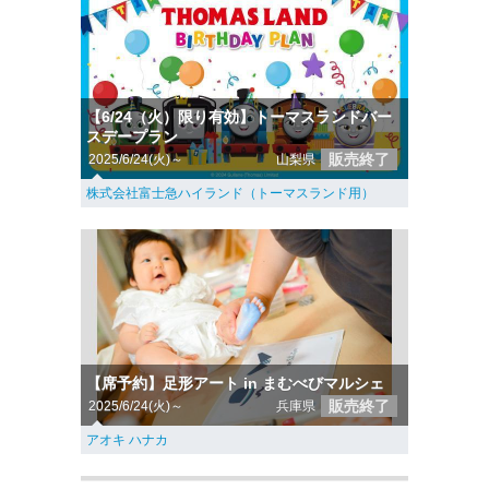
【6/24（火）限り有効】トーマスランドバー
スデープラン
販売終了
2025/6/24(火)～
山梨県
株式会社富士急ハイランド（トーマスランド用）
【席予約】足形アート in まむべびマルシェ
販売終了
2025/6/24(火)～
兵庫県
アオキ ハナカ