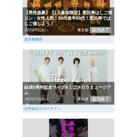
【男性急募】【1人参加限定】恵比寿はしご酒
コン - 女性人気！20代後半30代！恵比寿では
しご酒しよう！
販売終了
2025/7/1(火)～
東京都
深月事務所
結成6周年記念ライブ&ミニスロラミュージア
ム
販売終了
2025/7/1(火)～
東京都
合同会社スローライン