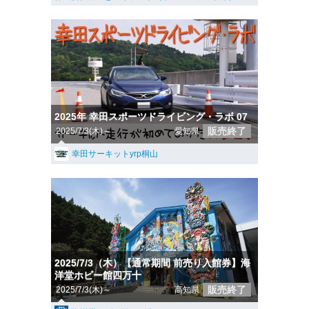
2025年 幸田スポーツドライビング・ラボ 07
販売終了
2025/7/3(木)～
愛知県
幸田サーキットyrp桐山
2025/7/3（木）【通常期間 前売り入館券】海
洋堂ホビー館四万十
販売終了
2025/7/3(木)～
高知県