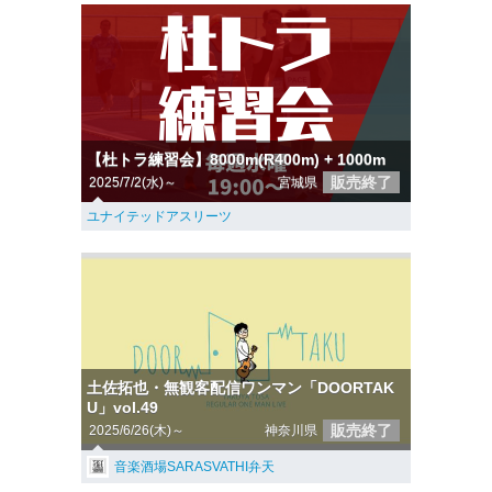
【杜トラ練習会】8000m(R400m) + 1000m
販売終了
2025/7/2(水)～
宮城県
ユナイテッドアスリーツ
土佐拓也・無観客配信ワンマン「DOORTAK
U」vol.49
販売終了
2025/6/26(木)～
神奈川県
音楽酒場SARASVATHI弁天