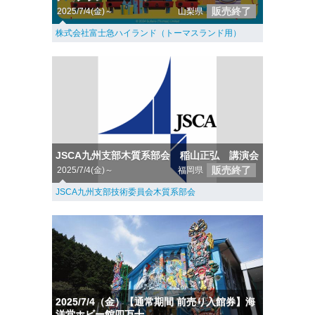
販売終了
2025/7/4(金)～
山梨県
株式会社富士急ハイランド（トーマスランド用）
JSCA九州支部木質系部会 稲山正弘 講演会
販売終了
2025/7/4(金)～
福岡県
JSCA九州支部技術委員会木質系部会
2025/7/4（金）【通常期間 前売り入館券】海
洋堂ホビー館四万十