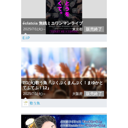
éclatcia 無銭ミニワンマンライブ
販売終了
2025/7/1(火)～
東京都
E.I.P
7/1(火)歌う魚『ぷくぷくまんぷく！まゆかと
てふてふ！12』
販売終了
2025/7/1(火)～
大阪府
歌う魚