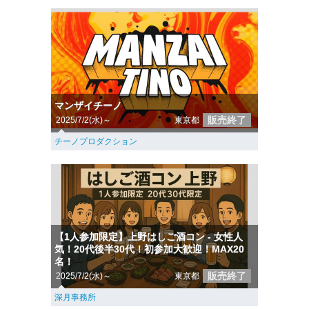
マンザイチーノ
販売終了
2025/7/2(水)～
東京都
チーノプロダクション
【1人参加限定】上野はしご酒コン - 女性人
気！20代後半30代！初参加大歓迎！MAX20
名！
販売終了
2025/7/2(水)～
東京都
深月事務所