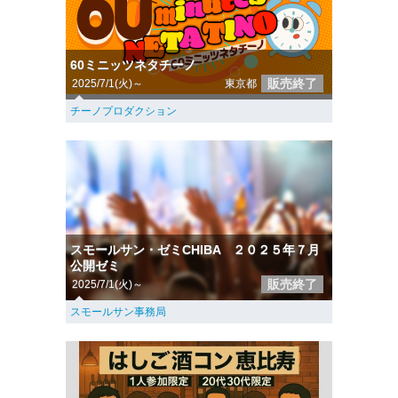
60ミニッツネタチーノ
販売終了
2025/7/1(火)～
東京都
チーノプロダクション
スモールサン・ゼミCHIBA ２０２５年７月
公開ゼミ
販売終了
2025/7/1(火)～
スモールサン事務局