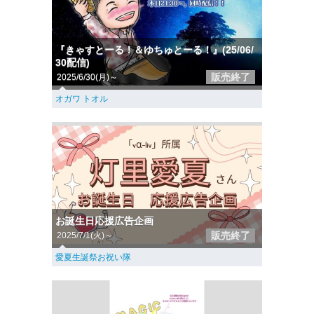
『きゃすとーる！＆ゆちゅとーる！』(25/06/
30配信)
販売終了
2025/6/30(月)～
オガワ トオル
お誕生日応援広告企画
販売終了
2025/7/1(火)～
愛夏生誕祭お祝い隊