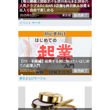
【毎日開催！渋谷ナイトサーキット】渋谷の
人気クラブ＆DJ BAR 3店舗を終日飲み放題＆
出入り自由で楽しめる
販売終了
2025/6/1(日)～
東京都
イベント サーチ
【7/1・初級編】起業する前に知りたいはじめ
ての起業入門
販売終了
2025/7/1(火)～
東京まなびサークル