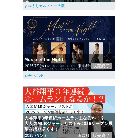
よみうりカルチャー大阪
Music of the Night
販売終了
2025/7/3(木)～
東京都
石井亜理沙
大谷翔平3年連続ホームラン王なるか！？
大人気MLBジャーナリストが2025シーズン展
望を語り尽くす！
販売終了
2025/7/3(木)～
東京都