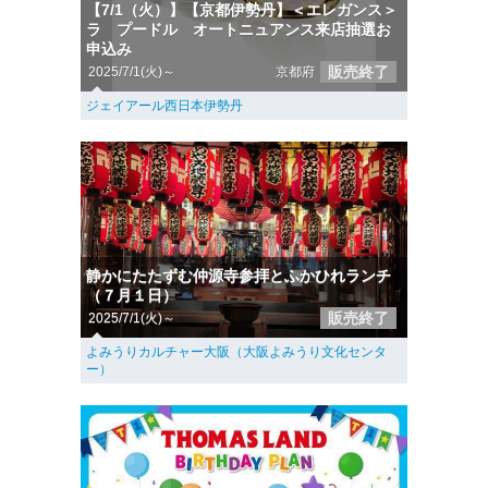
【7/1（火）】【京都伊勢丹】＜エレガンス＞
ラ プードル オートニュアンス来店抽選お
申込み
販売終了
2025/7/1(火)～
京都府
ジェイアール西日本伊勢丹
静かにたたずむ仲源寺参拝とふかひれランチ
（７月１日）
販売終了
2025/7/1(火)～
よみうりカルチャー大阪（大阪よみうり文化センタ
ー）