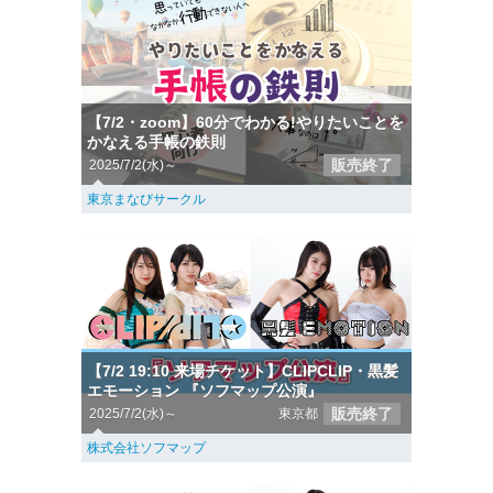
【7/2・zoom】60分でわかる!やりたいことを
かなえる手帳の鉄則
販売終了
2025/7/2(水)～
東京まなびサークル
【7/2 19:10 来場チケット】CLIPCLIP・黒髪
エモーション 『ソフマップ公演』
販売終了
2025/7/2(水)～
東京都
株式会社ソフマップ