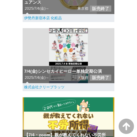
ュアンス
販売終了
2025/7/4(金)～
東京都
伊勢丹新宿本店 化粧品
7/4(金)シンセカイヒーロー単独定期公演
販売終了
2025/7/4(金)～
大阪府
株式会社クリーブラッツ
【7/4・zoom】親が教えてくれない不労所