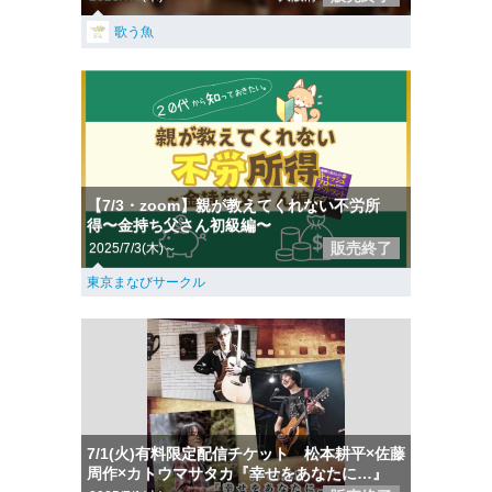
歌う魚
【7/3・zoom】親が教えてくれない不労所
得〜金持ち父さん初級編〜
販売終了
2025/7/3(木)～
東京まなびサークル
7/1(火)有料限定配信チケット 松本耕平×佐藤
周作×カトウマサタカ『幸せをあなたに…』