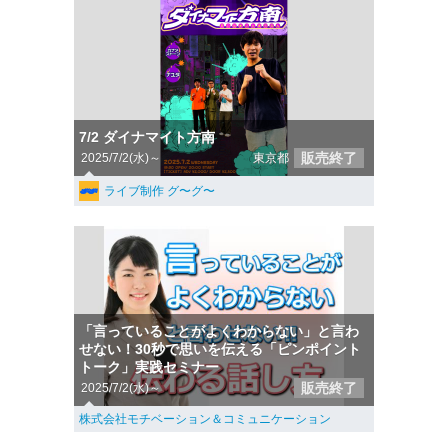
7/2 ダイナマイト方南
販売終了
2025/7/2(水)～
東京都
ライブ制作 グ〜グ〜
「言っていることがよくわからない」と言わ
せない！30秒で思いを伝える「ピンポイント
トーク」実践セミナー
販売終了
2025/7/2(水)～
株式会社モチベーション＆コミュニケーション