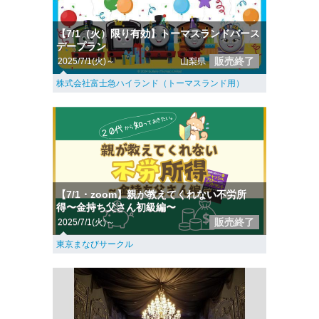
【7/1（火）限り有効】トーマスランドバース
デープラン
販売終了
2025/7/1(火)～
山梨県
株式会社富士急ハイランド（トーマスランド用）
【7/1・zoom】親が教えてくれない不労所
得〜金持ち父さん初級編〜
販売終了
2025/7/1(火)～
東京まなびサークル