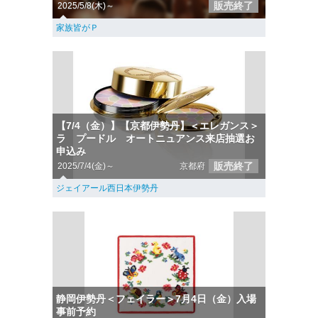
販売終了
2025/5/8(木)～
家族皆がＰ
【7/4（金）】【京都伊勢丹】＜エレガンス＞
ラ プードル オートニュアンス来店抽選お
申込み
販売終了
2025/7/4(金)～
京都府
ジェイアール西日本伊勢丹
静岡伊勢丹＜フェイラー＞7月4日（金）入場
事前予約