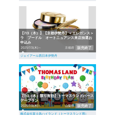
【7/3（木）】【京都伊勢丹】＜エレガンス＞
ラ プードル オートニュアンス来店抽選お
申込み
販売終了
2025/7/3(木)～
京都府
ジェイアール西日本伊勢丹
【7/3（木）限り有効】トーマスランドバース
デープラン
販売終了
2025/7/3(木)～
山梨県
株式会社富士急ハイランド（トーマスランド用）