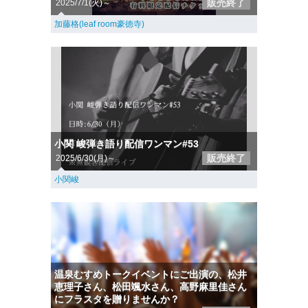
販売終了
2025/7/1(火)～
加藤格(leaf room豪徳寺)
小関 峻弾き語り配信ワンマン#53
販売終了
2025/6/30(月)～
小関峻
温泉むすめトークイベントにご出演の、松井
恵理子さん、松田颯水さん、高野麻里佳さん
にフラスタを贈りませんか？