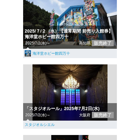
2025/７/２（水）【通常期間 前売り入館券】
海洋堂ホビー館四万十
販売終了
2025/7/2(水)～
高知県
海洋堂ホビー館四万十
「スタジオルール」2025年7月2日(水)
販売終了
2025/7/2(水)～
大阪府
スタジオルシエル