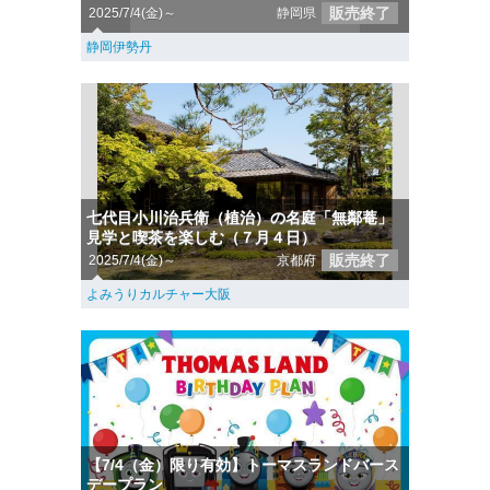
販売終了
2025/7/4(金)～
静岡県
静岡伊勢丹
七代目小川治兵衛（植治）の名庭「無鄰菴」
見学と喫茶を楽しむ（７月４日）
販売終了
2025/7/4(金)～
京都府
よみうりカルチャー大阪
【7/4（金）限り有効】トーマスランドバース
デープラン