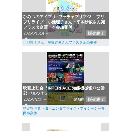
ひみつのアイプリ×ワッチャプリマジ！ プリ
プリライブ 小池理子さん・平塚紗依さん宛
フラスタ企画 本参加受付
販売終了
2025/6/16(月)～
小池理子さん・平塚紗依さんフラスタ企画主催
映画上映会『INTERFACE 知能機械犯罪公訴
部 ペルソナ』
販売終了
2025/7/2(水)～
愛知県
指定管理者 トヨタエンタプライズ・アイシーシー共
同事業体