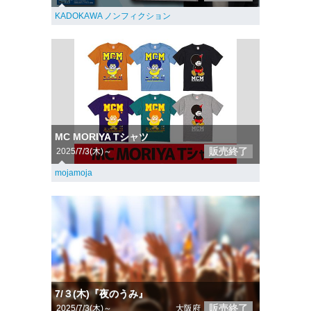
KADOKAWA ノンフィクション
MC MORIYA Tシャツ
販売終了
2025/7/3(木)～
mojamoja
7/３(木)『夜のうみ』
販売終了
2025/7/3(木)～
大阪府