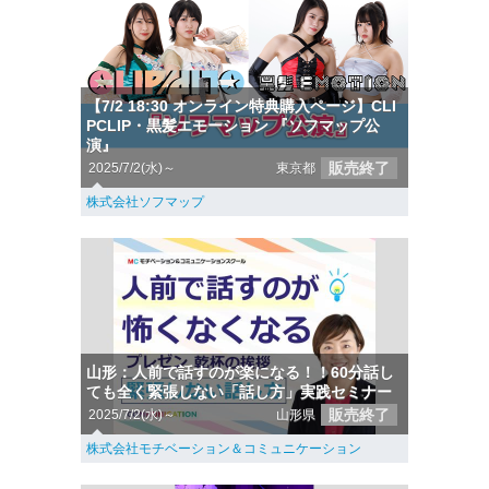
【7/2 18:30 オンライン特典購入ページ】CLI
PCLIP・黒髪エモーション 『ソフマップ公
演』
販売終了
2025/7/2(水)～
東京都
株式会社ソフマップ
山形：人前で話すのが楽になる！！60分話し
ても全く緊張しない「話し方」実践セミナー
販売終了
2025/7/2(水)～
山形県
株式会社モチベーション＆コミュニケーション