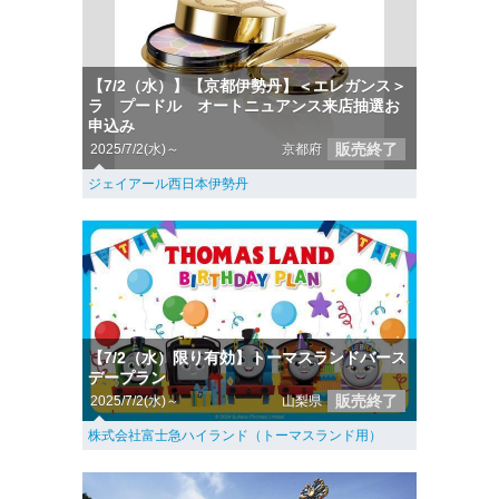
【7/2（水）】【京都伊勢丹】＜エレガンス＞
ラ プードル オートニュアンス来店抽選お
申込み
販売終了
2025/7/2(水)～
京都府
ジェイアール西日本伊勢丹
【7/2（水）限り有効】トーマスランドバース
デープラン
販売終了
2025/7/2(水)～
山梨県
株式会社富士急ハイランド（トーマスランド用）