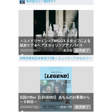
海洋堂ホビー館四万十
＜ユメドリーミン＞TWIGGY.スタッフによる
頭皮ケア＆ヘアスタイリングアドバイス
販売終了
2025/7/2(水)～
東京都
伊勢丹新宿店本館地下2階＝ ビューティアポセカリー
伝説のBar【LEGEND】 あちらのお客様から
～６杯目～
販売終了
2025/6/27(金)～
神奈川県