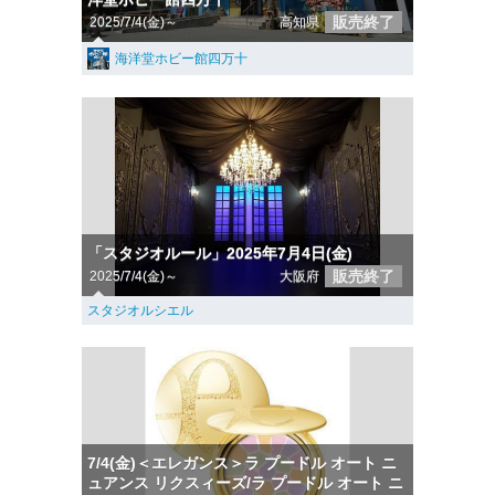
販売終了
2025/7/4(金)～
高知県
海洋堂ホビー館四万十
「スタジオルール」2025年7月4日(金)
販売終了
2025/7/4(金)～
大阪府
スタジオルシエル
7/4(金)＜エレガンス＞ラ プードル オート ニ
ュアンス リクスィーズ/ラ プードル オート ニ