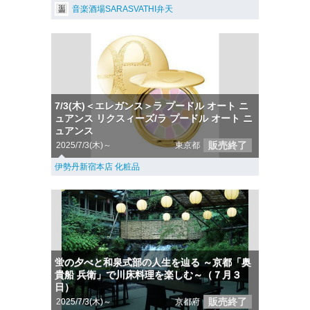
音楽酒場SARASVATHI弁天
7/3(木)＜エレガンス＞ラ プードル オート ニ
ュアンス リクスィーズ/ラ プードル オート ニ
ュアンス
販売終了
2025/7/3(木)～
東京都
伊勢丹新宿本店 化粧品
蛍の夕べと和泉式部の人生を辿る ～京都「奥
貴船 兵衛」で川床料理を楽しむ～（７月３
日）
販売終了
2025/7/3(木)～
京都府