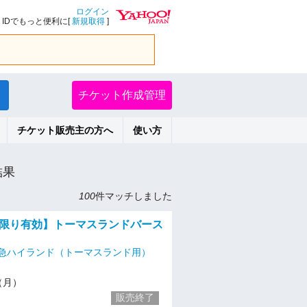
ログイン
IDでもっと便利に[
新規取得
]
チケット作成管理
チケット販売主の方へ
使い方
結果
100
件マッチしました
月）限り有効】トーマスランドバース
急ハイランド（トーマスランド用）
7（月）
販売終了