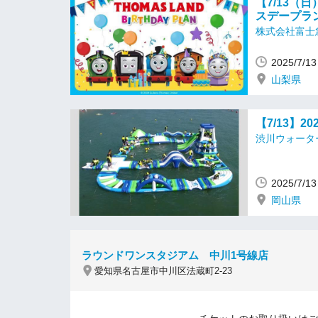
【7/13（
スデープラ
株式会社富士
2025/7/
山梨県
【7/13】
渋川ウォータ
2025/7/
岡山県
ラウンドワンスタジアム 中川1号線店
愛知県名古屋市中川区法蔵町2-23