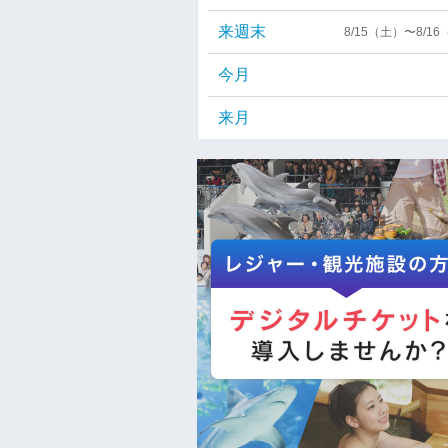
来週末
8/15（土）〜8/1
今月
来月