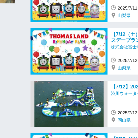
2025/7/
山梨県
【7/12（
スデープラ
株式会社富士
2025/7/
山梨県
【7/12】
渋川ウォータ
2025/7/
岡山県