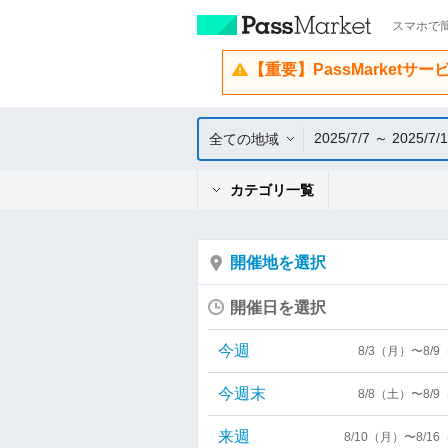
スマホで簡
【重要】PassMarketサ
2025/7/7 ～ 2025/7/
全ての地域
カテゴリ一覧
開催地を選択
開催日を選択
今週
8/3（月）〜8/
今週末
8/8（土）〜8/
来週
8/10（月）〜8/1