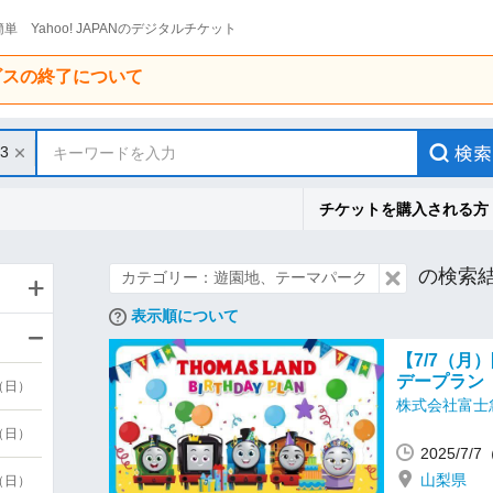
単 Yahoo! JAPANのデジタルチケット
ービスの終了について
13
キーワードを入力
チケットを購入される方
の検索
カテゴリー：遊園地、テーマパーク
表示順について
【7/7（
デープラン
9（日）
株式会社富士
9（日）
2025/7/
山梨県
6（日）