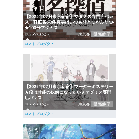
【2025年07月東京新宿】マダミス専門店パレ
ス！THE名探偵-真実はいつもひとつかふたつ-
★100分マダミス
販売終了
2025/7/1(火)～
東京都
ロストプロダクト
【2025年07月東京新宿】マーダーミステリー
★僕は才能の奴隷になりたい★マダミス専門
店パレス
販売終了
2025/7/1(火)～
東京都
ロストプロダクト