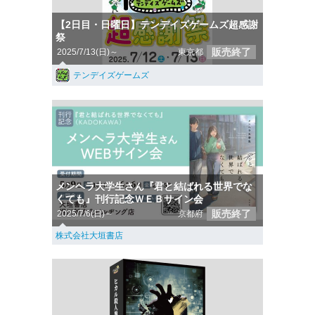
【2日目・日曜日】テンデイズゲームズ超感謝
祭
販売終了
2025/7/13(日)～
東京都
テンデイズゲームズ
メンヘラ大学生さん『君と結ばれる世界でな
くても』刊行記念ＷＥＢサイン会
販売終了
2025/7/6(日)～
京都府
株式会社大垣書店