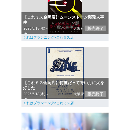
【これミス金岡店】ムーンストーン邸殺人事
件
販売終了
2025/6/18(水)～
大阪府
くれはプランニング×これミス店
【これミス金岡店】何度だって青い月に火を
灯した
販売終了
2025/6/18(水)～
大阪府
くれはプランニング×これミス店