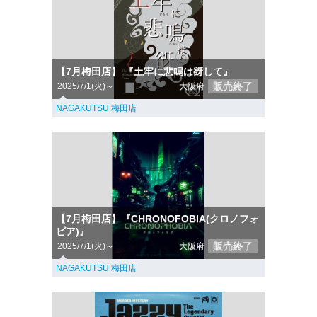
【7月梅田店】 『土牢に悲鳴は谺して』
販売終了
2025/7/1(火)～
大阪府
NAGAKUTSU 梅田店
【7月梅田店】『CHRONOFOBIA(クロノフォ
ビア)』
販売終了
2025/7/1(火)～
大阪府
NAGAKUTSU 梅田店