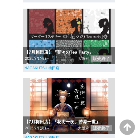
【7月梅田店】『花々のTea Party』
販売終了
2025/7/1(火)～
大阪府
NAGAKUTSU 梅田店
【7月梅田店】『花街一夜、苦界一世』
販売終了
2025/7/1(火)～
大阪府
NAGAKUTSU 梅田店