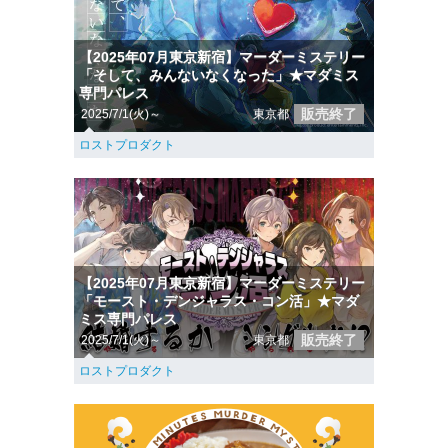
【2025年07月東京新宿】マーダーミステリー
「そして、みんないなくなった」★マダミス
専門パレス
販売終了
2025/7/1(火)～
東京都
ロストプロダクト
【2025年07月東京新宿】マーダーミステリー
「モースト・デンジャラス・コン活」★マダ
ミス専門パレス
販売終了
2025/7/1(火)～
東京都
ロストプロダクト