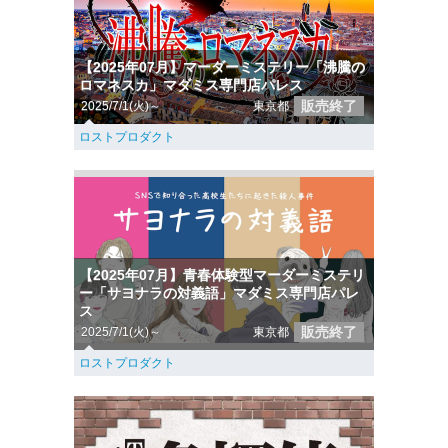
【2025年07月】マーダーミステリー「沸騰の
ロマネスカ」マダミス専門店パレス
販売終了
2025/7/1(火)～
東京都
ロストプロダクト
【2025年07月】青春体験型マーダーミステリ
ー「サヨナラの対義語」マダミス専門店パレ
ス
販売終了
2025/7/1(火)～
東京都
ロストプロダクト