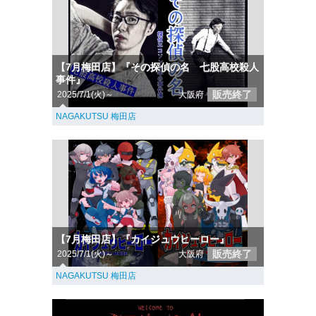
【7月梅田店】『その探偵の名 七股高校殺人
事件』
販売終了
2025/7/1(火)～
大阪府
NAGAKUTSU 梅田店
【7月梅田店】『カイジュウヒーロー』
販売終了
2025/7/1(火)～
大阪府
NAGAKUTSU 梅田店