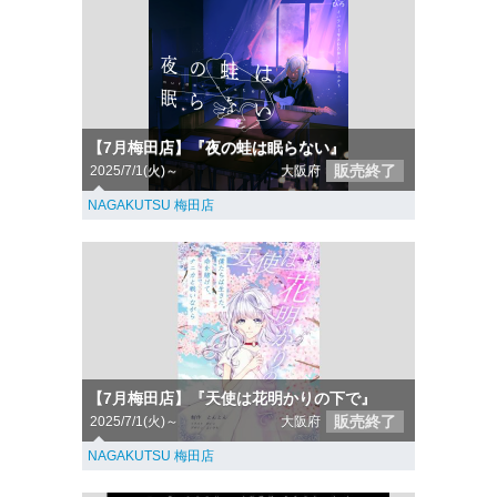
【7月梅田店】『夜の蛙は眠らない』
販売終了
2025/7/1(火)～
大阪府
NAGAKUTSU 梅田店
【7月梅田店】『天使は花明かりの下で』
販売終了
2025/7/1(火)～
大阪府
NAGAKUTSU 梅田店