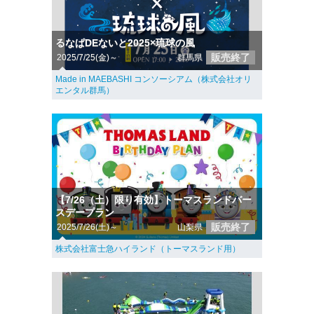
るなぱDEないと2025×琉球の風
販売終了
2025/7/25(金)～
群馬県
Made in MAEBASHI コンソーシアム（株式会社オリ
エンタル群馬）
【7/26（土）限り有効】トーマスランドバー
スデープラン
販売終了
2025/7/26(土)～
山梨県
株式会社富士急ハイランド（トーマスランド用）