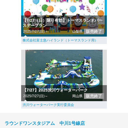
【7/27（日）限り有効】トーマスランドバー
スデープラン
販売終了
2025/7/27(日)～
山梨県
株式会社富士急ハイランド（トーマスランド用）
【7/27】2025渋川ウォーターパーク
販売終了
2025/7/27(日)～
岡山県
渋川ウォーターパーク実行委員会
ラウンドワンスタジアム 中川1号線店