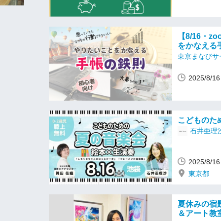
【8/16・
をかなえる
東京まなびサ
2025/8/
こどものた
石井亜理
2025/8/
東京都
夏休みの宿
＆アート教室