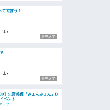
って遊ぼう！
16（土）
販売終了
CK
16（土）
販売終了
14:00】矢野美優『みょんみょん』D
念イベント
マップ