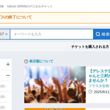
単 Yahoo! JAPANのデジタルチケット
ービスの終了について
/17
キーワードを入力
チケットを購入される方
表示順について
【デレステ1
ゃんと三村か
ませんか？
フラスタ企画
6（日）
2025/8
6（日）
3（日）