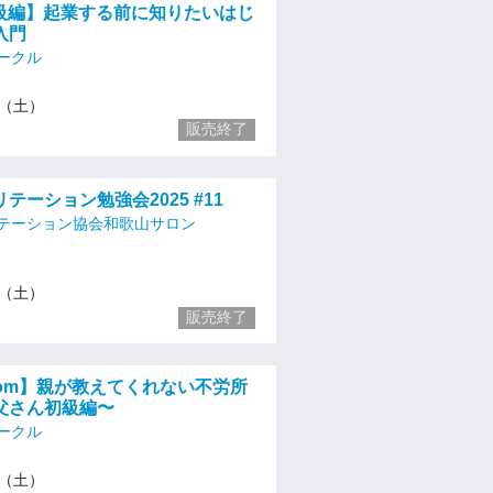
初級編】起業する前に知りたいはじ
入門
ークル
16（土）
販売終了
テーション勉強会2025 #11
テーション協会和歌山サロン
16（土）
販売終了
zoom】親が教えてくれない不労所
父さん初級編〜
ークル
16（土）