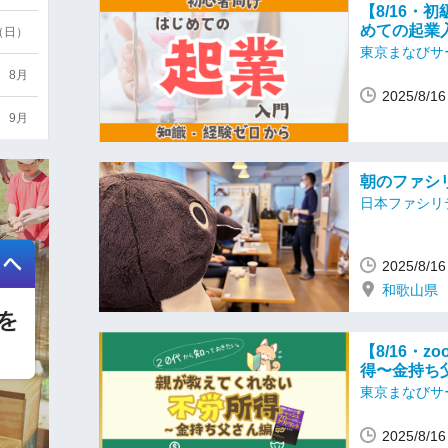
【8/16・
めての起業
3（日）
東京まなびサ
8月
2025/8/
9月
朝のファシリ
日本ファシリ
2025/8/
和歌山県
【8/16・
得〜金持ち
東京まなびサ
2025/8/