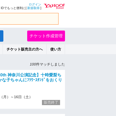
ログイン
IDでもっと便利に[
新規取得
]
チケット作成管理
チケット販売主の方へ
使い方
100
件マッチしました
0th 神奈川公演記念】十時愛梨ち
な子ちゃんにﾌﾗﾜｰｽﾀﾝﾄﾞをおくり
/11（月）～16日（土）
販売終了