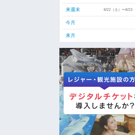
来週末
8/22（土）〜8/2
今月
来月