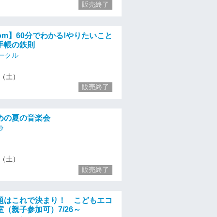
販売終了
zoom】60分でわかる!やりたいこと
手帳の鉄則
ークル
16（土）
販売終了
めの夏の音楽会
沙
16（土）
販売終了
題はこれで決まり！ こどもエコ
（親子参加可）7/26～