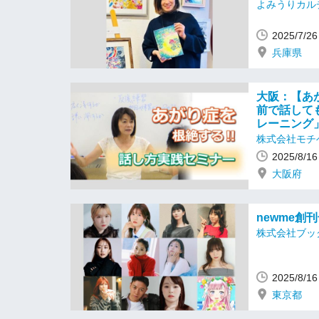
よみうりカル
2025/7/
兵庫県
大阪：【あ
前で話して
レーニング
株式会社モチ
2025/8/
大阪府
newme創
株式会社ブッ
2025/8/
東京都