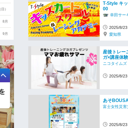
T-Style キ
00
6（日）
幸田サーキ
8月
2025/8/
9月
愛知県
産後トレー
ガ×講座体
ニコタイムズ
2025/8/
あそBOUS
富士女性災害
2025/8/