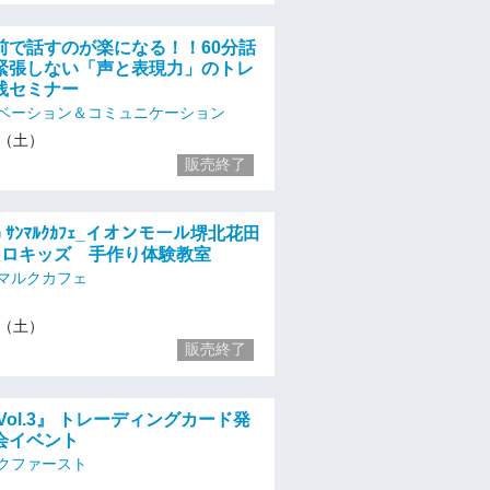
前で話すのが楽になる！！60分話
緊張しない「声と表現力」のトレ
践セミナー
ベーション＆コミュニケーション
23（土）
販売終了
土) ｻﾝﾏﾙｸｶﾌｪ_イオンモール堺北花田
クロキッズ 手作り体験教室
マルクカフェ
23（土）
販売終了
Vol.3』 トレーディングカード発
会イベント
クファースト