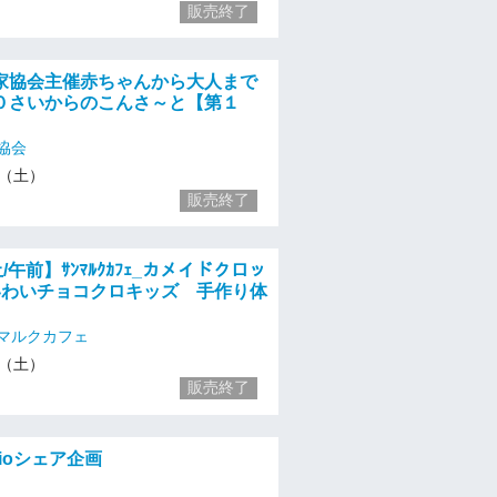
販売終了
家協会主催赤ちゃんから大人まで
０さいからのこんさ～と【第１
協会
23（土）
販売終了
/午前】ｻﾝﾏﾙｸｶﾌｪ_カメイドクロッ
いわいチョコクロキッズ 手作り体
マルクカフェ
23（土）
販売終了
udioシェア企画