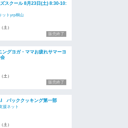
ッズスクール 8月23日(土) 8:30-10:
ットyrp桐山
23（土）
販売終了
ニングヨガ・ママお疲れサマーヨ
験会
23（土）
販売終了
AI パッククッキング第一部
支援ネット
23（土）