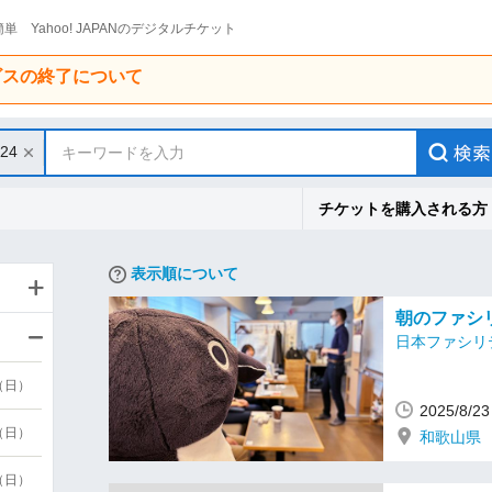
単 Yahoo! JAPANのデジタルチケット
ービスの終了について
/24
キーワードを入力
チケットを購入される方
表示順について
朝のファシリ
日本ファシリ
9（日）
2025/8/
9（日）
和歌山県
6（日）