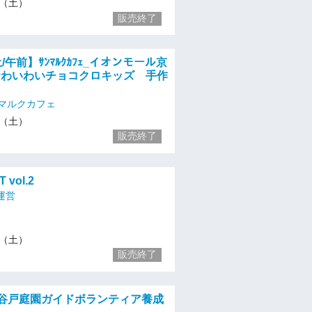
23（土）
販売終了
/午前】ｻﾝﾏﾙｸｶﾌｪ_イオンモール京
★わいわいチョコクロキッズ 手作
マルクカフェ
23（土）
販売終了
 vol.2
T運営
23（土）
販売終了
殿ケ谷戸庭園ガイドボランティア養成