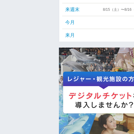
来週末
8/15（土）〜8/1
今月
来月