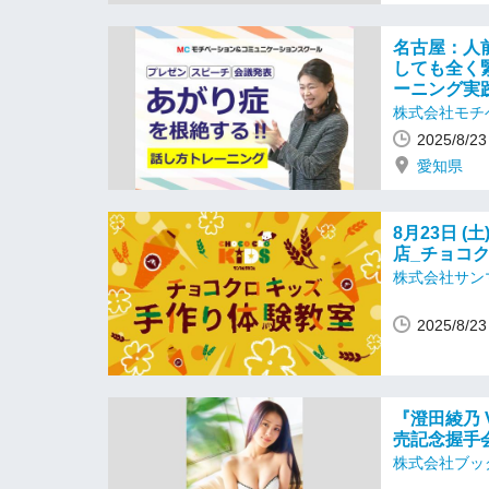
名古屋：人
しても全く
ーニング実
株式会社モチ
2025/8/
愛知県
8月23日 (
店_チョコ
株式会社サン
2025/8/
『澄田綾乃 
売記念握手
株式会社ブッ