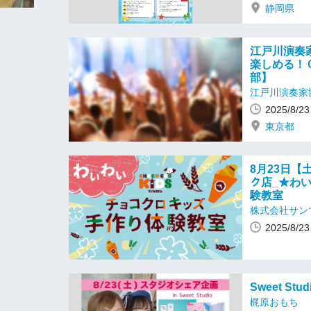
静岡県
江戸川演奏
楽しめる！
部】
江戸川演奏家
2025/8/
東京都
8月23日【土
ク店_★わ
験教室
株式会社サン
2025/8/
Sweet St
梶原おもち