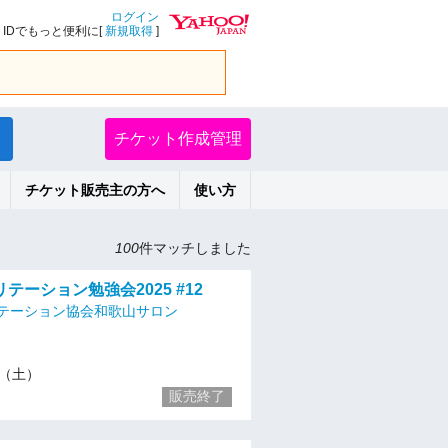
ログイン
IDでもっと便利に[
新規取得
]
チケット作成管理
チケット販売主の方へ
使い方
100
件マッチしました
テーション勉強会2025 #12
テーション協会和歌山サロン
23（土）
販売終了