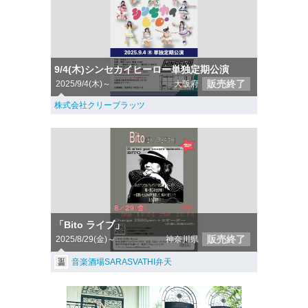
9/4(木)シンセカイヒーロー単独定期公演
販売終了
2025/9/4(木)～
大阪府
株式会社クリーブラッツ
「Bito ライブ」
販売終了
2025/8/29(金)～
神奈川県
音楽酒場SARASVATHI弁天