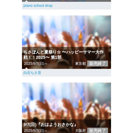
piano school drop
ちさぽんと夏祭り☆ 〜ハッピーサマー大作
戦！！2025〜 第1部
販売終了
2025/9/7(日)～
東京都
白石ちさ音
9/7(日)『おはようおさかな』
販売終了
2025/9/7(日)～
大阪府