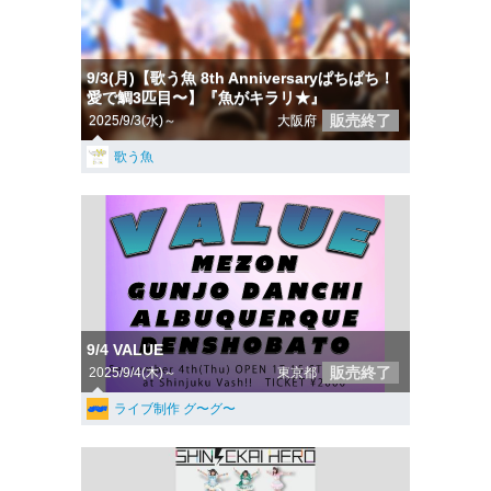
9/3(月)【歌う魚 8th Anniversaryぱちぱち！
愛で鯛3匹目〜】『魚がキラリ★』
販売終了
2025/9/3(水)～
大阪府
歌う魚
9/4 VALUE
販売終了
2025/9/4(木)～
東京都
ライブ制作 グ〜グ〜