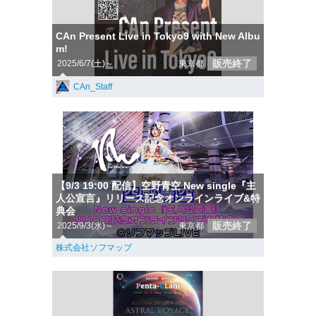
CAn Present Live in Tokyo9 with New Albu
m!
販売終了
2025/6/7(土)～
東京都
CAn_Staff
【9/3 19:00 配信】空野青空 New single『主
人公宣言』リリース記念オンラインライブ&特
典会
販売終了
2025/9/3(水)～
東京都
株式会社ソフマップ