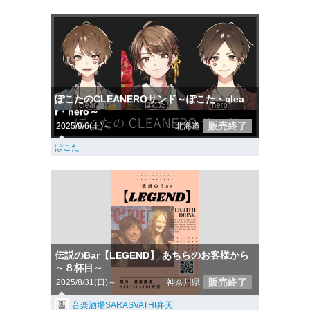
ぽこたのCLEANEROサンド～ぽこた・clea
r・nero～
販売終了
2025/9/6(土)～
北海道
ぽこた
伝説のBar【LEGEND】 あちらのお客様から
～８杯目～
販売終了
2025/8/31(日)～
神奈川県
音楽酒場SARASVATHI弁天