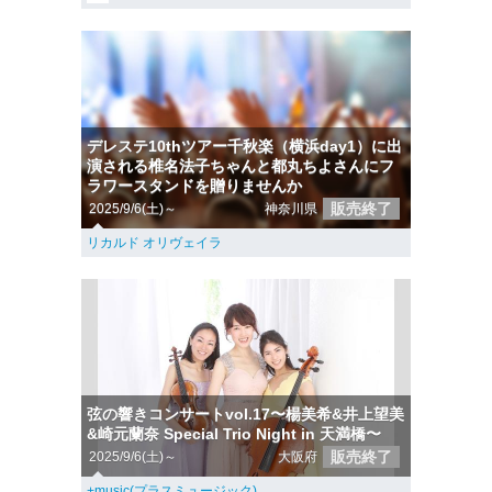
デレステ10thツアー千秋楽（横浜day1）に出
演される椎名法子ちゃんと都丸ちよさんにフ
ラワースタンドを贈りませんか
販売終了
2025/9/6(土)～
神奈川県
リカルド オリヴェイラ
弦の響きコンサートvol.17〜楊美希&井上望美
&崎元蘭奈 Special Trio Night in 天満橋〜
販売終了
2025/9/6(土)～
大阪府
+music(プラスミュージック)