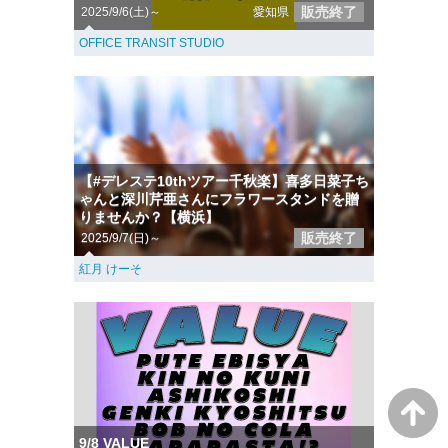
販売終了
2025/9/6(土)～
愛知県
OFFICE TRANSIT STUDIO
【#デレステ10thツアー千秋楽】喜多日菜子ち
ゃんと深川芹亜さんにフラワースタンドを贈
りませんか？【横浜】
販売終了
2025/9/7(日)～
紅月 けーそ
9/8 VALUE