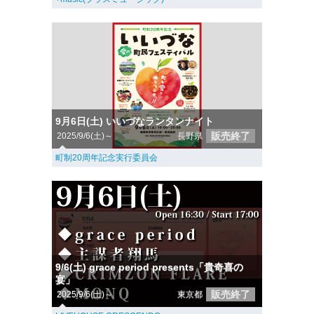
9月6日(土) いいづなランタンナイト
販売終了
2025/9/6(土)～
長野県
町制20周年記念実行委員会
9/6(土) grace period presents「貴奇喜の
宴」
販売終了
2025/9/6(土)～
東京都