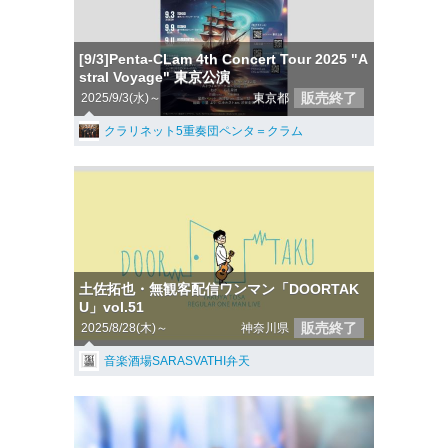
[9/3]Penta-CLam 4th Concert Tour 2025 "A
stral Voyage" 東京公演
販売終了
2025/9/3(水)～
東京都
クラリネット5重奏団ペンタ＝クラム
土佐拓也・無観客配信ワンマン「DOORTAK
U」vol.51
販売終了
2025/8/28(木)～
神奈川県
音楽酒場SARASVATHI弁天