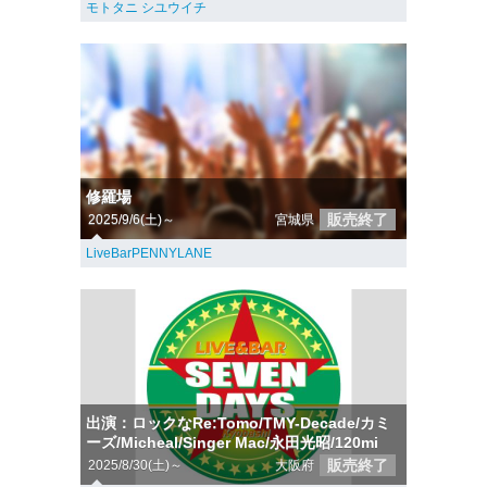
モトタニ シユウイチ
修羅場
販売終了
2025/9/6(土)～
宮城県
LiveBarPENNYLANE
出演：ロックなRe:Tomo/TMY-Decade/カミ
ーズ/Micheal/Singer Mac/永田光昭/120mi
販売終了
2025/8/30(土)～
大阪府