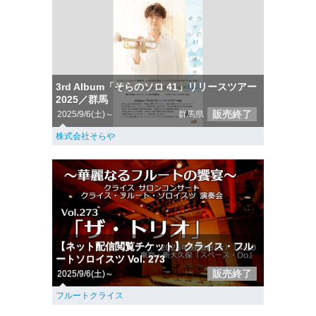
3rd Album「そらのソロ 41」リリースツアー
2025／群馬
販売終了
2025/9/6(土)～
群馬県
株式会社そらや
【ネット配信閲覧チケット】クライス・フル
ートソロイスツ Vol. 273
販売終了
2025/9/6(土)～
フルートクライス