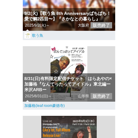
9/2(火)【歌う魚 8th Anniversaryぱちぱち！
愛で鯛2匹目〜】『さかなとの暮らし』
販売終了
2025/9/2(火)～
大阪府
歌う魚
8/31(日)有料限定配信チケット はらあやの×
加藤格『なんてったってアイドル』東北編ー
米沢ARBー
販売終了
2025/8/31(日)～
山形県
加藤格(leaf room豪徳寺)