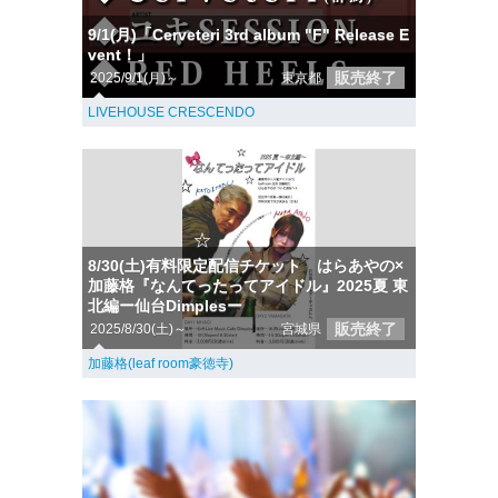
9/1(月)「Cerveteri 3rd album "F" Release E
vent！」
販売終了
2025/9/1(月)～
東京都
LIVEHOUSE CRESCENDO
8/30(土)有料限定配信チケット はらあやの×
加藤格『なんてったってアイドル』2025夏 東
北編ー仙台Dimplesー
販売終了
2025/8/30(土)～
宮城県
加藤格(leaf room豪徳寺)