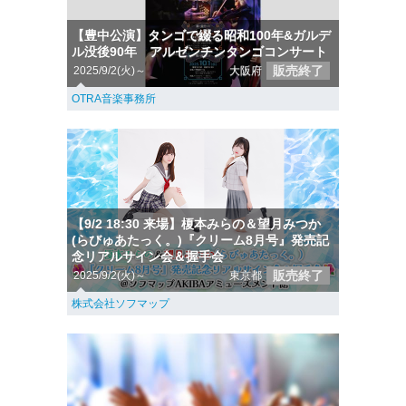
【豊中公演】タンゴで綴る昭和100年&ガルデ
ル没後90年 アルゼンチンタンゴコンサート
販売終了
2025/9/2(火)～
大阪府
OTRA音楽事務所
【9/2 18:30 来場】榎本みらの＆望月みつか
(らびゅあたっく。)『クリーム8月号』発売記
念リアルサイン会＆握手会
販売終了
2025/9/2(火)～
東京都
株式会社ソフマップ