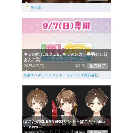
歌う魚
キミの推しカフェbyキッチンカー手羽セン㌠
あんこ㌠
販売終了
2025/9/7(日)～
愛知県
京楽エンタテインメント・リテイルズ株式会社
ぽこたのCLEANEROサンド～ぽこた・clea
r・nero～