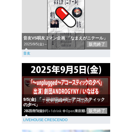
音友VS唄友 2マン企画 「なまえがニテール」
販売終了
2025/9/5(金)～
音友
9/5(金) 「～unplugged～アコースティック
の夕べ」
販売終了
2025/9/5(金)～
東京都
LIVEHOUSE CRESCENDO