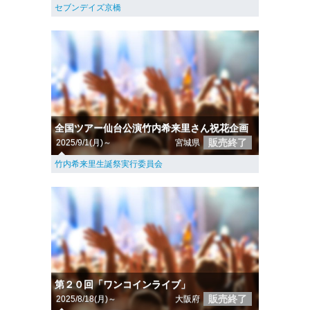
セブンデイズ京橋
全国ツアー仙台公演竹内希来里さん祝花企画
販売終了
2025/9/1(月)～
宮城県
竹内希来里生誕祭実行委員会
第２０回「ワンコインライブ」
販売終了
2025/8/18(月)～
大阪府