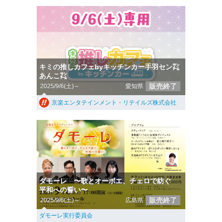
キミの推しカフェbyキッチンカー手羽セン㌠
あんこ㌠
販売終了
2025/9/6(土)～
愛知県
京楽エンタテインメント・リテイルズ株式会社
ダモーレ 〜歌とオーボエ、チェロで紡ぐ
平和への誓い〜
販売終了
2025/9/6(土)～
広島県
ダモーレ実行委員会