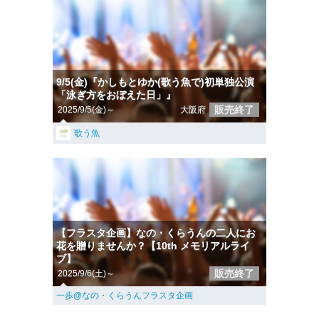
9/5(金)『かしもとゆか(歌う魚で)初単独公演
「泳ぎ方をおぼえた日」』
販売終了
2025/9/5(金)～
大阪府
歌う魚
【フラスタ企画】なの・くらうんの二人にお
花を贈りませんか？【10th メモリアルライ
ブ】
販売終了
2025/9/6(土)～
一歩@なの・くらうんフラスタ企画