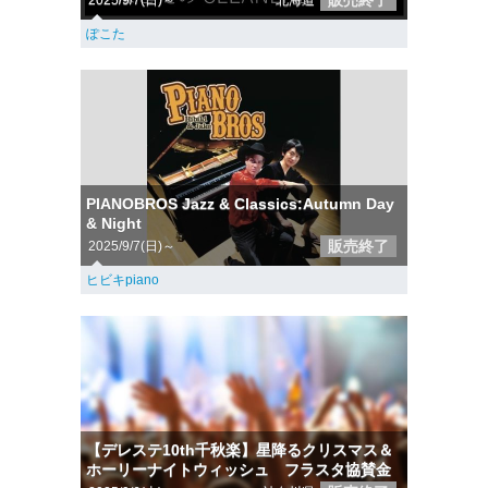
販売終了
2025/9/7(日)～
北海道
ぽこた
PIANOBROS Jazz & Classics:Autumn Day
& Night
販売終了
2025/9/7(日)～
ヒビキpiano
【デレステ10th千秋楽】星降るクリスマス＆
ホーリーナイトウィッシュ フラスタ協賛金