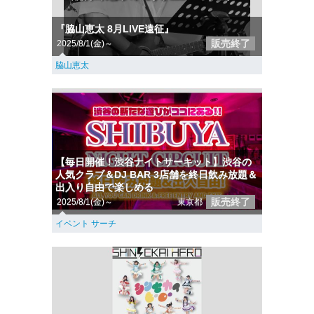
『脇山恵太 8月LIVE遠征』
販売終了
2025/8/1(金)～
脇山恵太
【毎日開催！渋谷ナイトサーキット】渋谷の
人気クラブ＆DJ BAR 3店舗を終日飲み放題＆
出入り自由で楽しめる
販売終了
2025/8/1(金)～
東京都
イベント サーチ