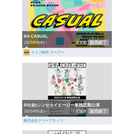
9/4 CASUAL
販売終了
2025/9/4(木)～
東京都
ライブ制作 グ〜グ〜
9/5(金)シンセカイヒーロー単独定期公演
販売終了
2025/9/5(金)～
大阪府
株式会社クリーブラッツ