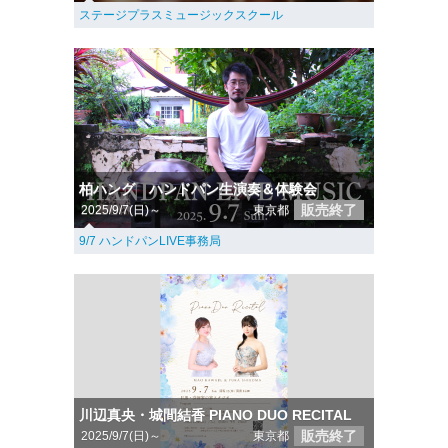
ステージプラスミュージックスクール
柏ハング ハンドパン生演奏＆体験会
販売終了
2025/9/7(日)～
東京都
9/7 ハンドパンLIVE事務局
川辺真央・城間結香 PIANO DUO RECITAL
販売終了
2025/9/7(日)～
東京都