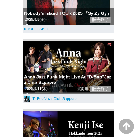
Nobody's Island TOUR 2025 「Sy Zy Gy」
販売終了
2025/9/5(金)～
KNOLL LABEL
Anna Jazz Funk Night Live At “D-Bop”Jaz
z Club Sapporo
販売終了
2025/9/11(木)～
北海道
“D-Bop”Jazz Club Sapporo