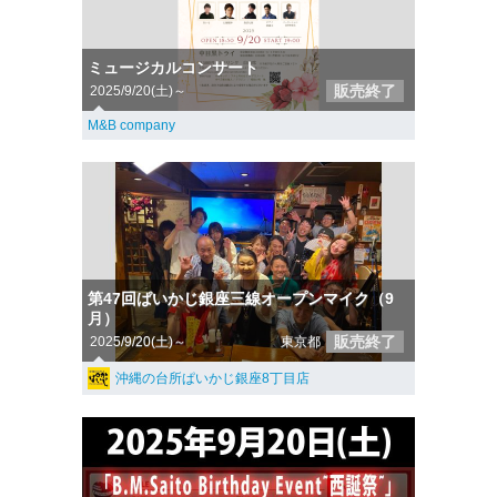
ミュージカルコンサート
販売終了
2025/9/20(土)～
M&B company
第47回ぱいかじ銀座三線オープンマイク（9
月）
販売終了
2025/9/20(土)～
東京都
沖縄の台所ぱいかじ銀座8丁目店