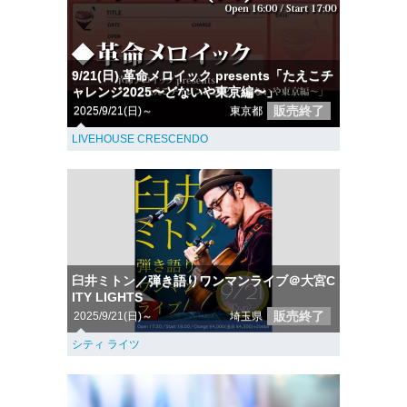
9/21(日) 革命メロイック presents「たえこチ
ャレンジ2025〜どないや東京編〜」
販売終了
2025/9/21(日)～
東京都
LIVEHOUSE CRESCENDO
臼井ミトン／弾き語りワンマンライブ＠大宮C
ITY LIGHTS
販売終了
2025/9/21(日)～
埼玉県
シティ ライツ