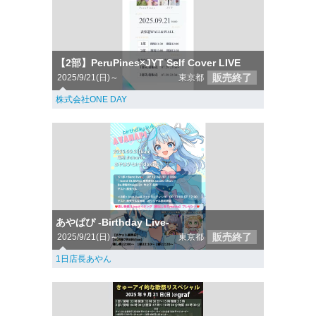
【2部】PeruPines×JYT Self Cover LIVE
販売終了
2025/9/21(日)～
東京都
株式会社ONE DAY
あやぱぴ -Birthday Live-
販売終了
2025/9/21(日)～
東京都
1日店長あやん