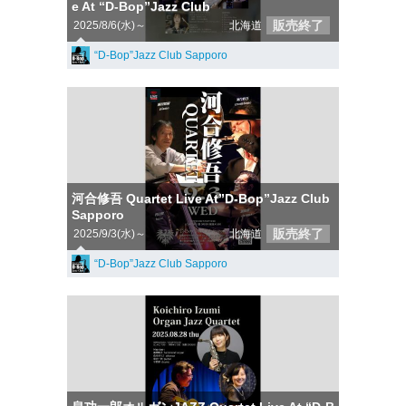
e At “D-Bop”Jazz Club
販売終了
2025/8/6(水)～
北海道
“D-Bop”Jazz Club Sapporo
河合修吾 Quartet Live At”D-Bop”Jazz Club
Sapporo
販売終了
2025/9/3(水)～
北海道
“D-Bop”Jazz Club Sapporo