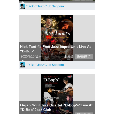
“D-Bop”Jazz Club Sapporo
Nick Tardif's Free Jazz Impro Unit Live At
“D-Bop”
販売終了
2025/8/15(金)～
北海道
“D-Bop”Jazz Club Sapporo
Organ Soul Jazz Quartet “D-Bop's”Live At
“D-Bop”Jazz Club