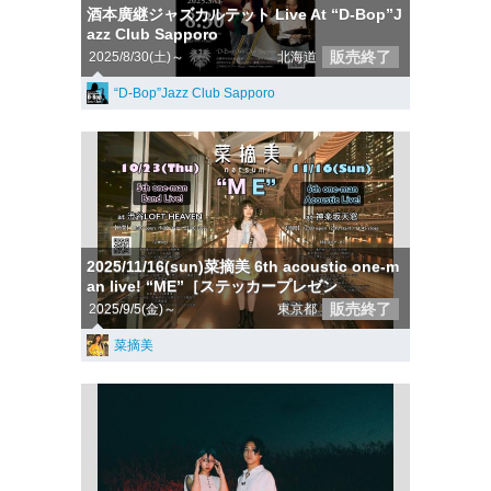
酒本廣継ジャズカルテット Live At “D-Bop”J
azz Club Sapporo
販売終了
2025/8/30(土)～
北海道
“D-Bop”Jazz Club Sapporo
2025/11/16(sun)菜摘美 6th acoustic one-m
an live! “ME”［ステッカープレゼン
販売終了
2025/9/5(金)～
東京都
菜摘美