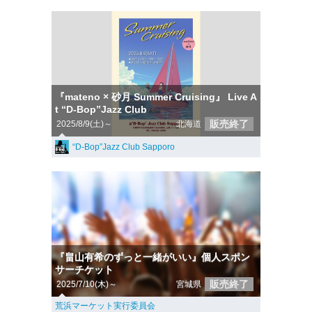
『mateno × 砂月 Summer Cruising』 Live A
t “D-Bop”Jazz Club
販売終了
2025/8/9(土)～
北海道
“D-Bop”Jazz Club Sapporo
『畠山有希のずっと一緒がいい』個人スポン
サーチケット
販売終了
2025/7/10(木)～
宮城県
荒浜マーケット実行委員会