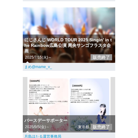
にじさんじ WORLD TOUR 2025 Singin’ in t
he Rainbow広島公演 周央サンゴフラスタ企
画
販売終了
2025/7/15(火)～
まめ@mame_v_
バースデーサポーター
販売終了
2025/9/5(金)～
東京都
月島ほたる運営事務局