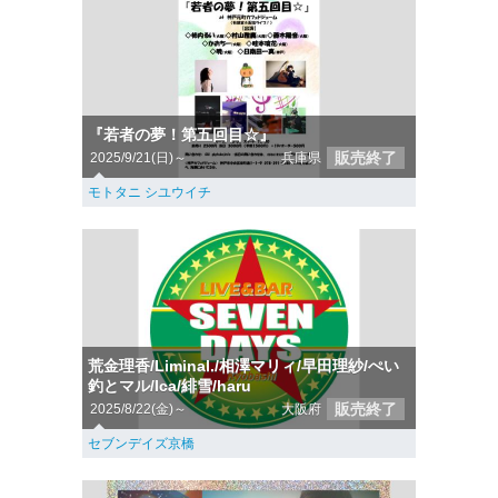
『若者の夢！第五回目☆』
販売終了
2025/9/21(日)～
兵庫県
モトタニ シユウイチ
荒金理香/Liminal./相澤マリィ/早田理紗/ぺい
釣とマル/Ica/緋雪/haru
販売終了
2025/8/22(金)～
大阪府
セブンデイズ京橋