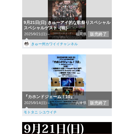
9月21日(日) きゅーアイ的な歌祭りスペシャル
スペシャルゲスト -[暁]-
販売終了
2025/9/21(日)～
福岡県
きゅー州カワイイチャンネル
『カホンドジェーム！10』
販売終了
2025/9/14(日)～
兵庫県
モトタニ シユウイチ