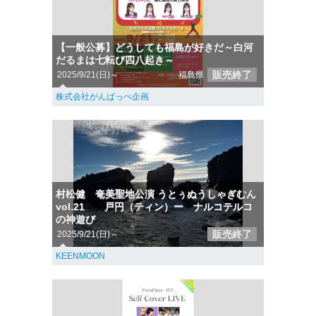
【一般公募】どうしても福島が好きだ～白河
だるまは七転び四八起き～
販売終了
2025/9/21(日)～
福島県
株式会社がんばっぺ企画
村松健 奄美聖地公演 うとぅぬうしゃぎむん
vol.21 戸円（ティン）ー ナルコテルコ
の神遊び
販売終了
2025/9/21(日)～
KEENMOON