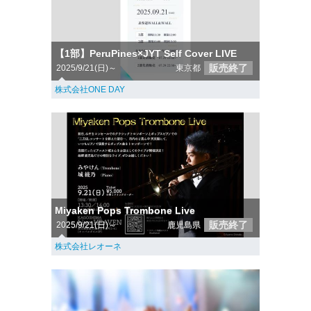
【1部】PeruPines×JYT Self Cover LIVE
販売終了
2025/9/21(日)～
東京都
株式会社ONE DAY
Miyaken Pops Trombone Live
販売終了
2025/9/21(日)～
鹿児島県
株式会社レオーネ