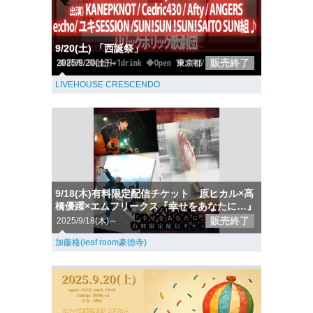
9/20(土) 「西誕祭」
販売終了
2025/9/20(土)～
東京都
LIVEHOUSE CRESCENDO
9/18(木)有料限定配信チケット 原ヒカル×髙
橋優躍×エムフリークス『幸せをあなたに…』
販売終了
2025/9/18(木)～
加藤格(leaf room豪徳寺)