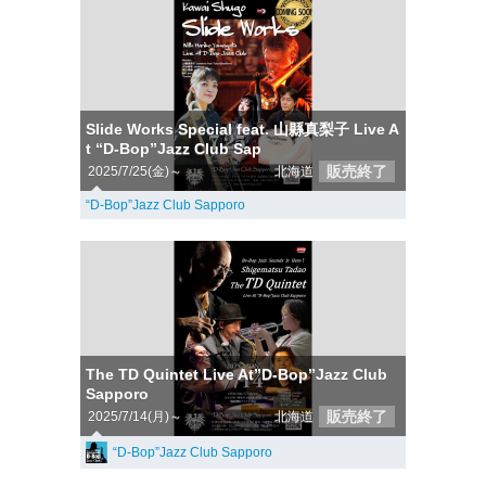
Slide Works Special feat. 山縣真梨子 Live A
t “D-Bop”Jazz Club Sap
販売終了
2025/7/25(金)～
北海道
“D-Bop”Jazz Club Sapporo
The TD Quintet Live At”D-Bop”Jazz Club
Sapporo
販売終了
2025/7/14(月)～
北海道
“D-Bop”Jazz Club Sapporo