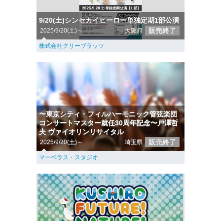
9/20(土)シンセカイヒーロー単独定期1部公演
販売終了
2025/9/20(土)～
大阪府
株式会社クリーブラッツ
〜東京シティ・フィルハーモニック管弦楽団
コンサートマスター就任30周年記念〜戸澤哲
夫 ヴァイオリンリサイタル
販売終了
2025/9/20(土)～
埼玉県
マーベラス・スタジオ