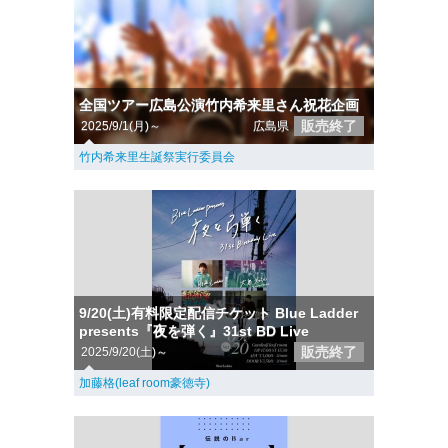
全国ツアー広島公演竹内希来里さん祝花企画
販売終了
2025/9/1(月)～
広島県
竹内希来里生誕祭実行委員会
9/20(土)有料限定配信チケット Blue Ladder
presents『夜を弾く』31st BD Live
販売終了
2025/9/20(土)～
加藤格(leaf room豪徳寺)