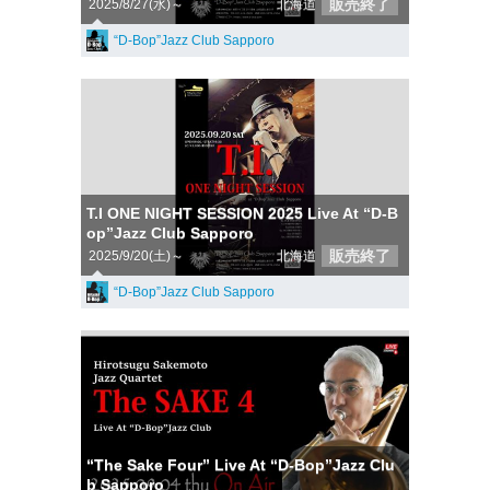
販売終了
2025/8/27(水)～
北海道
“D-Bop”Jazz Club Sapporo
T.I ONE NIGHT SESSION 2025 Live At “D-B
op”Jazz Club Sapporo
販売終了
2025/9/20(土)～
北海道
“D-Bop”Jazz Club Sapporo
“The Sake Four” Live At “D-Bop”Jazz Clu
b Sapporo