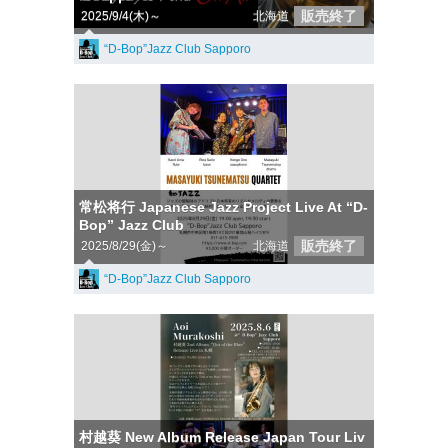
販売終了
2025/9/4(木)～
北海道
“D-Bop”Jazz Club Sapporo
常松将行 Japanese Jazz Project Live At “D-
Bop” Jazz Club
販売終了
2025/8/29(金)～
北海道
“D-Bop”Jazz Club Sapporo
村越葵 New Album Release Japan Tour Liv