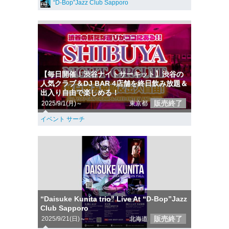
“D-Bop”Jazz Club Sapporo
【毎日開催！渋谷ナイトサーキット】渋谷の
人気クラブ＆DJ BAR 4店舗を終日飲み放題＆
出入り自由で楽しめる！
販売終了
2025/9/1(月)～
東京都
イベント サーチ
“Daisuke Kunita trio” Live At “D-Bop”Jazz
Club Sapporo
販売終了
2025/9/21(日)～
北海道