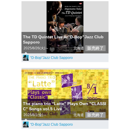
The TD Quintet Live At”D-Bop”Jazz Club
Sapporo
販売終了
2025/8/26(火)～
北海道
“D-Bop”Jazz Club Sapporo
The piano trio “Latte” Plays Own “CLASSI
C” Songs vol.5 Live
販売終了
2025/8/1(金)～
北海道
“D-Bop”Jazz Club Sapporo