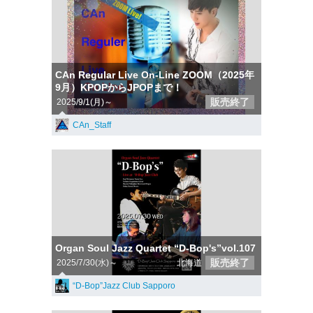
CAn Regular Live On-Line ZOOM（2025年
9月）KPOPからJPOPまで！
販売終了
2025/9/1(月)～
CAn_Staff
Organ Soul Jazz Quartet “D-Bop's”vol.107
販売終了
2025/7/30(水)～
北海道
“D-Bop”Jazz Club Sapporo