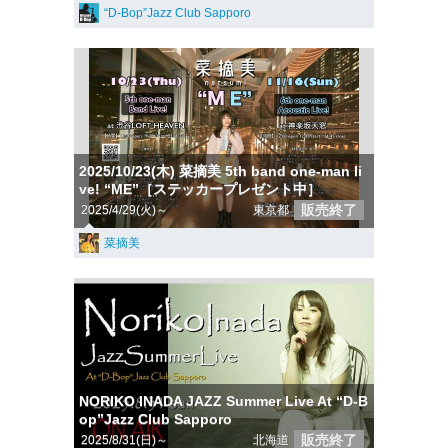
“D-Bop”Jazz Club Sapporo
2025/10/23(木) 菜摘美 5th band one-man li
ve! “ME”［ステッカープレゼント中］
販売終了
2025/4/29(火)～
東京都
菜摘美
NORIKO INADA JAZZ Summer Live At “D-B
op”Jazz Club Sapporo
販売終了
2025/8/31(日)～
北海道