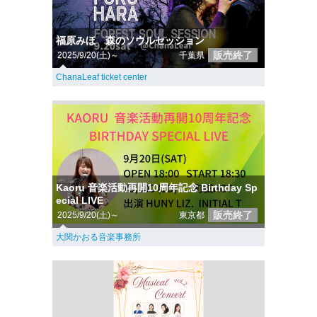
福原みほ 森のソウルセッション
販売終了
2025/9/20(土)～
千葉県
ChanaLeaf ticket center
Kaoru 音楽活動再開10周年記念 Birthday Sp
ecial LIVE
販売終了
2025/9/20(土)～
東京都
大関かおる音楽事務所