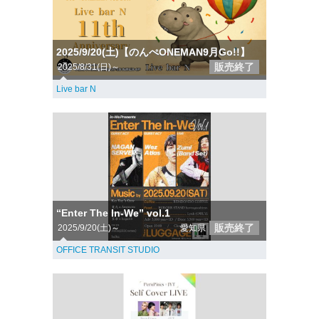
2025/9/20(土)【のんぺONEMAN9月Go!!】
販売終了
2025/8/31(日)～
Live bar N
“Enter The In-We” vol.1
販売終了
2025/9/20(土)～
愛知県
OFFICE TRANSIT STUDIO