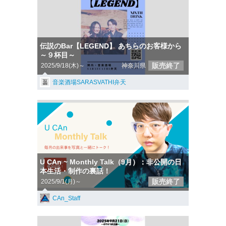
伝説のBar【LEGEND】 あちらのお客様から
～９杯目～
販売終了
2025/9/18(木)～
神奈川県
音楽酒場SARASVATHI弁天
U CAn ~ Monthly Talk（9月）：非公開の日
本生活・制作の裏話！
販売終了
2025/9/1(月)～
CAn_Staff