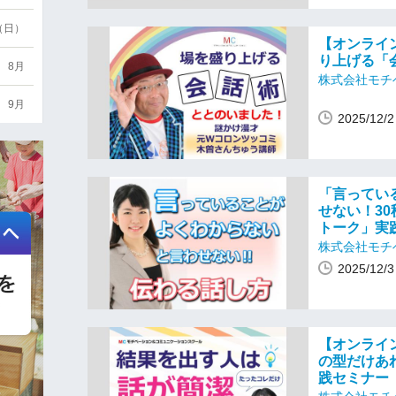
6（日）
【オンライ
り上げる「
8月
株式会社モチ
9月
2025/12
「言ってい
せない！3
トーク」実
株式会社モチ
2025/12
【オンライ
の型だけあ
践セミナー