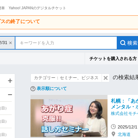
単 Yahoo! JAPANのデジタルチケット
ービスの終了について
2/31
キーワードを入力
チケットを購入される方
の検索結
カテゴリー：セミナー、ビジネス
表示順について
札幌：「あ
メンタル・
9（日）
株式会社モチ
9（日）
2025/12
北海道
6（日）