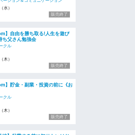
ベーション＆コミュニケーション
/3（水）
販売終了
zoom】自由を勝ち取る!人生を遊び
持ち父さん勉強会
ークル
/4（木）
販売終了
zoom】貯金・副業・投資の前に《お
》
ークル
/4（木）
販売終了