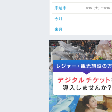
来週末
8/15（土）〜8/1
今月
来月