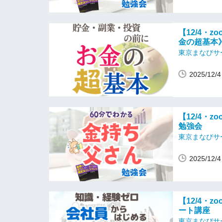
【12/4・
金の超基本
東京まなびサ
2025/12
【12/4・
勉強会
東京まなびサ
2025/12
【12/4・
ート講座
東京まなびサ