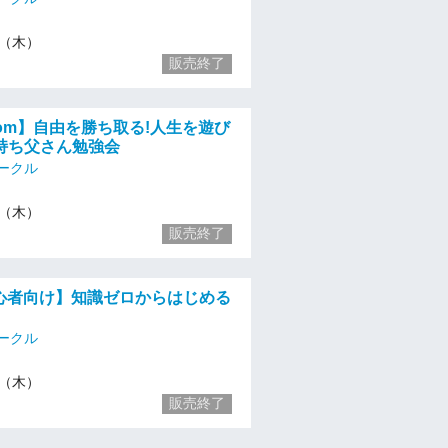
/4（木）
販売終了
zoom】自由を勝ち取る!人生を遊び
持ち父さん勉強会
ークル
/4（木）
販売終了
初心者向け】知識ゼロからはじめる
ークル
/4（木）
販売終了