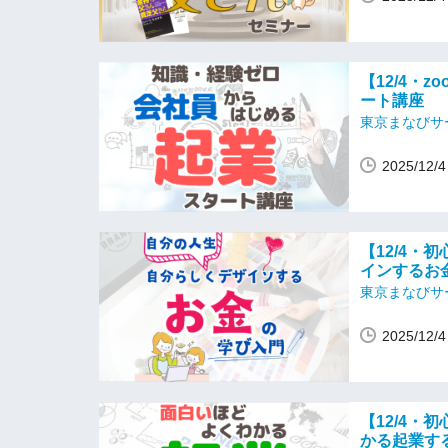
【12/4・
ート講座
東京まなびサ
2025/12
【12/4・
インするお
東京まなびサ
2025/12
【12/4・
かる起業す