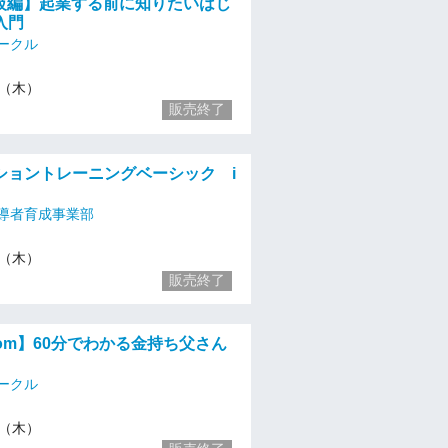
初級編】起業する前に知りたいはじ
入門
ークル
/4（木）
販売終了
ショントレーニングベーシック i
導者育成事業部
/4（木）
販売終了
zoom】60分でわかる金持ち父さん
ークル
/4（木）