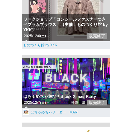
ワークショップ「コンシールファスナーつき
ペプラムブラウス」（主催：ものづくり館 by
YKK）
販売終了
2025/12/6(土)～
ものづくり館 by YKK
はちゃめちゃ遊び＊Black X'mas Party
販売終了
2025/12/7(日)～
神奈川県
はちゃめちゃリーダー MARI