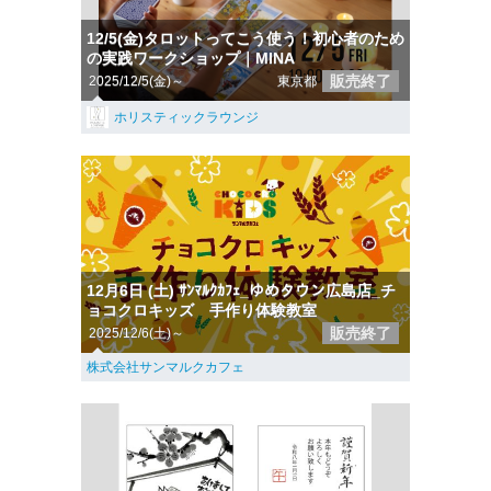
12/5(金)タロットってこう使う！初心者のため
の実践ワークショップ｜MINA
販売終了
2025/12/5(金)～
東京都
ホリスティックラウンジ
12月6日 (土) ｻﾝﾏﾙｸｶﾌｪ_ゆめタウン広島店_チ
ョコクロキッズ 手作り体験教室
販売終了
2025/12/6(土)～
株式会社サンマルクカフェ