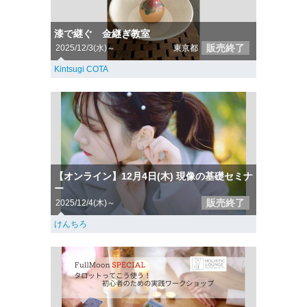
漆で継ぐ 金継ぎ教室
販売終了
2025/12/3(水)～
東京都
Kintsugi COTA
【オンライン】12月4日(木) 現像の基礎セミナ
ー
販売終了
2025/12/4(木)～
けんちろ