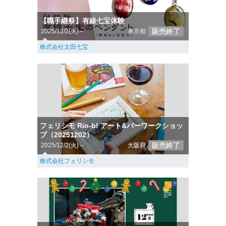
【職手継祭】有線七宝体験
販売終了
2025/12/2(火)～
東京都
株式会社太田七宝
フェリシモ Rin-b! アート&バーワークショッ
プ（20251202）
販売終了
2025/12/2(火)～
大阪府
株式会社フェリシモ