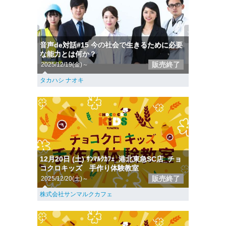
音声de対話#15 今の社会で生きるために必要
な能力とは何か？
販売終了
2025/12/19(金)～
タカハシ ナオキ
12月20日 (土) ｻﾝﾏﾙｸｶﾌｪ_港北東急SC店_チョ
コクロキッズ 手作り体験教室
販売終了
2025/12/20(土)～
株式会社サンマルクカフェ