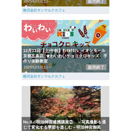
販売終了
2025/12/13(土)～
株式会社サンマルクカフェ
12月13日【土/午前】ｻﾝﾏﾙｸｶﾌｪ_イオンモール
京都五条店_★わいわいチョコクロキッズ 手
作り体験教室
販売終了
2025/12/13(土)～
株式会社サンマルクカフェ
No.8 明治神宮連携講座② －写真撮影を通
じて変化する季節を楽しむ－明治神宮御苑