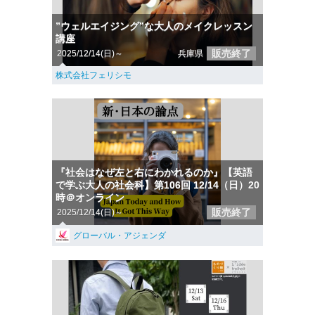
”ウェルエイジング”な大人のメイクレッスン
講座
販売終了
2025/12/14(日)～
兵庫県
株式会社フェリシモ
『社会はなぜ左と右にわかれるのか』【英語
で学ぶ大人の社会科】第106回 12/14（日）20
時＠オンライン
販売終了
2025/12/14(日)～
グローバル・アジェンダ