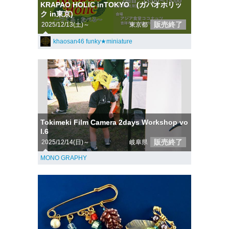
KRAPAO HOLIC inTOKYO (ガパオホリッ
ク in東京)
販売終了
2025/12/13(土)～
東京都
khaosan46 funky★miniature
Tokimeki Film Camera 2days Workshop vo
l.6
販売終了
2025/12/14(日)～
岐阜県
MONO GRAPHY