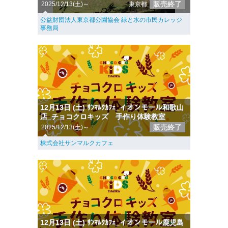
販売終了
2025/12/13(土)～
東京都
公益財団法人東京都公園協会 緑と水の市民カレッジ
事務局
12月13日 (土) ｻﾝﾏﾙｸｶﾌｪ_イオンモール和歌山
店_チョコクロキッズ 手作り体験教室
販売終了
2025/12/13(土)～
株式会社サンマルクカフェ
12月13日 (土) ｻﾝﾏﾙｸｶﾌｪ_イオンモール鹿児島