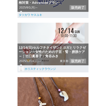
検対策・Advancedプラン
販売終了
2025/9/1(月)～
タツカワ ヤスユキ
12/14(日)セルフチネイザンとヨガとリラクゼ
ーション～女性のための子宮・腎・膀胱ケア
～｜出口眞喜子・角谷みき
販売終了
2025/12/14(日)～
東京都
ホリスティックラウンジ