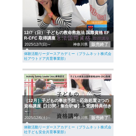
12/7（日） 子どもの救命救急法 国際資格 EF
R-CFC 取得講座
販売終了
2025/12/7(日)～
神奈川県
体験活動リーダースアカデミー（プラムネット株式会
社アウトドア共育事業部）
［12月］子どもの事故予防・応急処置 2つの
資格講座【2日間・集合研修】～受講特典付き
～
販売終了
2025/12/6(土)～
神奈川県
体験活動リーダースアカデミー（プラムネット株式会
社子ども安全共育事業部）