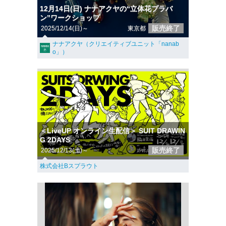
12月14日(日) ナナアクヤの“立体花プラバ
ン”ワークショップ
販売終了
2025/12/14(日)～
東京都
ナナアクヤ（クリエイティブユニット「nanab
o」）
＜LiveUP オンライン生配信＞ SUIT DRAWIN
G 2DAYS
販売終了
2025/12/13(土)～
株式会社Bスプラウト