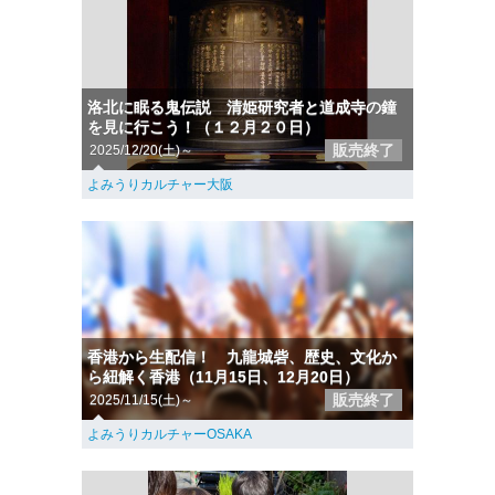
洛北に眠る鬼伝説 清姫研究者と道成寺の鐘
を見に行こう！（１２月２０日）
販売終了
2025/12/20(土)～
よみうりカルチャー大阪
香港から生配信！ 九龍城砦、歴史、文化か
ら紐解く香港（11月15日、12月20日）
販売終了
2025/11/15(土)～
よみうりカルチャーOSAKA