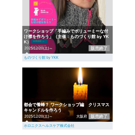
ワークショップ「手編みでボリューミーな付
け襟を作ろう」（主催：ものづくり館 by YK
K）
販売終了
2025/12/20(土)～
ものづくり館 by YKK
都会で養蜂？ ワークショップ編 クリスマス
キャンドルを作ろう
販売終了
2025/12/20(土)～
大阪府
ホロニクスヘルスケア株式会社