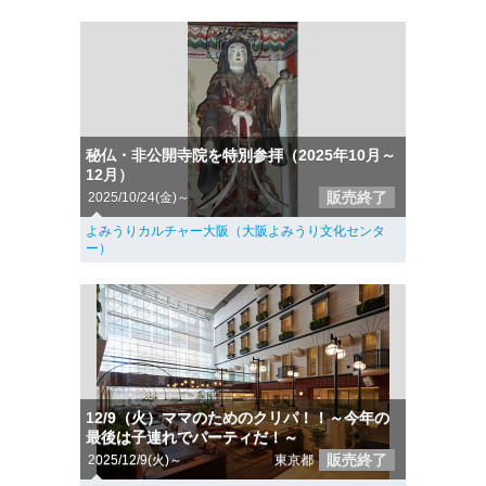
秘仏・非公開寺院を特別参拝（2025年10月～
12月）
販売終了
2025/10/24(金)～
よみうりカルチャー大阪（大阪よみうり文化センタ
ー）
12/9（火）ママのためのクリパ！！～今年の
最後は子連れでパーティだ！～
販売終了
2025/12/9(火)～
東京都