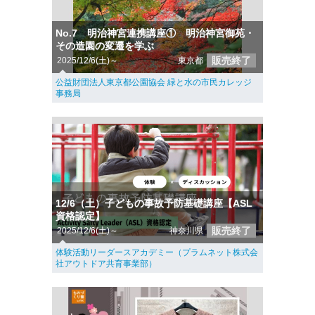
No.7 明治神宮連携講座① 明治神宮御苑・
その造園の変遷を学ぶ
販売終了
2025/12/6(土)～
東京都
公益財団法人東京都公園協会 緑と水の市民カレッジ
事務局
12/6（土）子どもの事故予防基礎講座【ASL
資格認定】
販売終了
2025/12/6(土)～
神奈川県
体験活動リーダースアカデミー（プラムネット株式会
社アウトドア共育事業部）