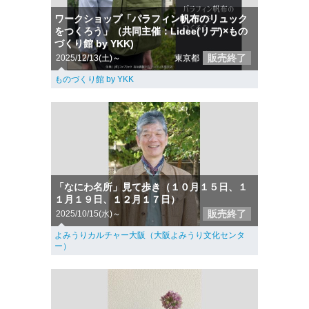
ワークショップ「パラフィン帆布のリュック
をつくろう」（共同主催：Lidee(リデ)×もの
づくり館 by YKK)
販売終了
2025/12/13(土)～
東京都
ものづくり館 by YKK
「なにわ名所」見て歩き（１０月１５日、１
１月１９日、１２月１７日）
販売終了
2025/10/15(水)～
よみうりカルチャー大阪（大阪よみうり文化センタ
ー）