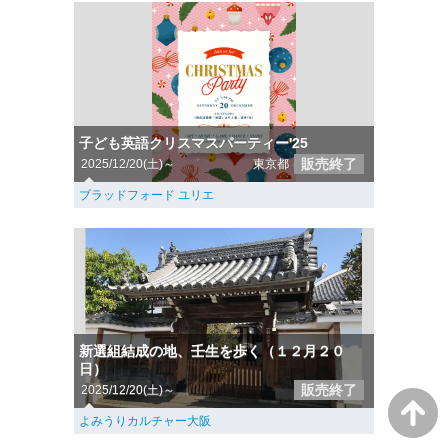
子ども英語クリスマスパーティー'25
販売終了
2025/12/20(土)～
東京都
ブラッドフォード ユリエ
新選組結成の地、壬生を歩く（１２月２０
日）
販売終了
2025/12/20(土)～
よみうりカルチャー大阪