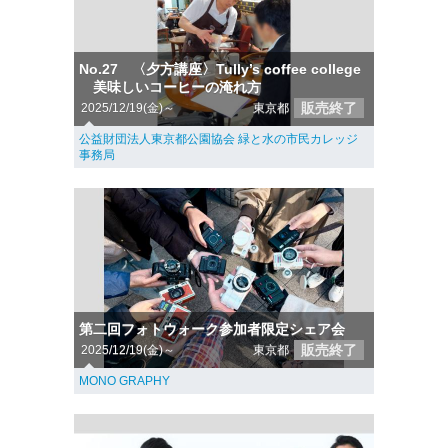
No.27 〈夕方講座〉Tully’s coffee college
美味しいコーヒーの淹れ方
販売終了
2025/12/19(金)～
東京都
公益財団法人東京都公園協会 緑と水の市民カレッジ
事務局
第二回フォトウォーク参加者限定シェア会
販売終了
2025/12/19(金)～
東京都
MONO GRAPHY