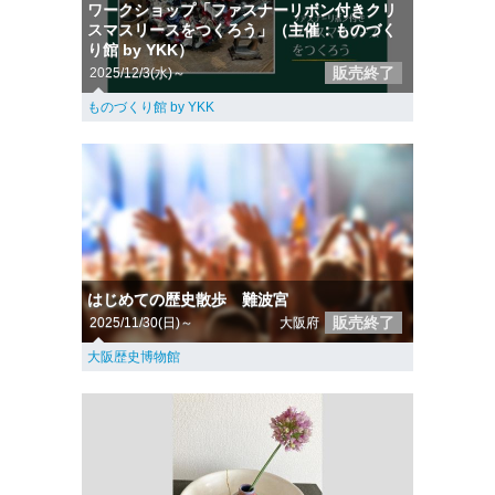
ワークショップ「ファスナーリボン付きクリ
スマスリースをつくろう」（主催：ものづく
り館 by YKK）
販売終了
2025/12/3(水)～
ものづくり館 by YKK
はじめての歴史散歩 難波宮
販売終了
2025/11/30(日)～
大阪府
大阪歴史博物館