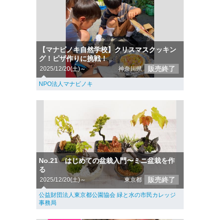
【マナビノキ自然学校】クリスマスクッキン
グ！ピザ作りに挑戦！
販売終了
2025/12/20(土)～
神奈川県
NPO法人マナビノキ
No.21 はじめての盆栽入門〜ミニ盆栽を作
る
販売終了
2025/12/20(土)～
東京都
公益財団法人東京都公園協会 緑と水の市民カレッジ
事務局