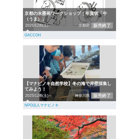
京都の水墨画ワークショップ｜年賀状「午
（うま）」
販売終了
2025/12/6(土)～
京都府
GACCOH
【マナビノキ自然学校】冬の海で岸壁採集し
てみよう！
販売終了
2025/12/6(土)～
神奈川県
NPO法人マナビノキ