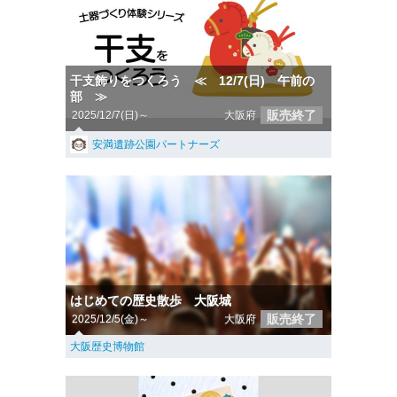
干支飾りをつくろう ≪ 12/7(日) 午前の
部 ≫
販売終了
2025/12/7(日)～
大阪府
安満遺跡公園パートナーズ
はじめての歴史散歩 大阪城
販売終了
2025/12/5(金)～
大阪府
大阪歴史博物館