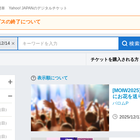
単 Yahoo! JAPANのデジタルチケット
ービスの終了について
12/14
キーワードを入力
チケットを購入される方
表示順について
[MOIW2
にお花を送
バロムP
9（日）
2025/12
9（日）
6（日）