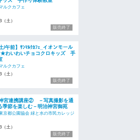
キッズ 手作り体験教室
マルクカフェ
/13（土）
販売終了
土/午前】ｻﾝﾏﾙｸｶﾌｪ_イオンモール
_★わいわいチョコクロキッズ 手
室
マルクカフェ
/13（土）
販売終了
明治神宮連携講座② －写真撮影を通
る季節を楽しむ－明治神宮御苑
東京都公園協会 緑と水の市民カレッジ
/13（土）
販売終了