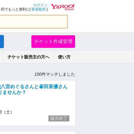
ログイン
IDでもっと便利に[
新規取得
]
チケット作成管理
チケット販売主の方へ
使い方
100
件マッチしました
025]八宮めぐるさんと峯田茉優さん
りませんか？
/13（土）
販売終了