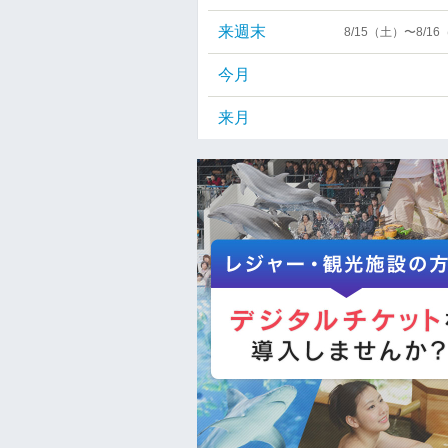
来週末
8/15（土）〜8/1
今月
来月