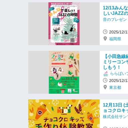
12/13み
しいJAZ
音のプレゼン
2025/12
福岡県
【小田急線
ミリーコン
しもう！
ららばい
2025/12
東京都
12月13日 (
ョコクロキ
株式会社サン