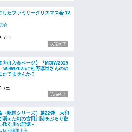
のしたファミリークリスマス会 12
京橋
/13（土）
販売終了
向け入金ページ】『MOIW2025
MOIW2025に杜野凛世さんのの
にたてませんか？
/13（土）
販売終了
検（駅前シリーズ）第22弾 大和
で消えた幻の吉田川跡をぶらり散
に残る川の記憶－
大阪府建築士会