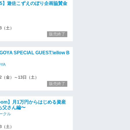
025】遊佐こずえのぼり企画協賛金
/13（土）
販売終了
OYA SPECIAL GUEST:\ellow B
OYA
2/12（金）～13日（土）
販売終了
・zoom】月1万円からはじめる資産
ち父さん編〜
ークル
/13（土）