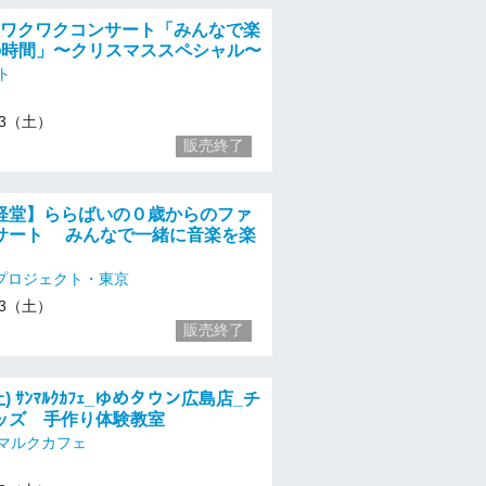
んなワクワクコンサート「みんなで楽
Zの時間」〜クリスマススペシャル〜
ト
/13（土）
販売終了
経堂】ららばいの０歳からのファ
サート みんなで一緒に音楽を楽
プロジェクト・東京
/13（土）
販売終了
土) ｻﾝﾏﾙｸｶﾌｪ_ゆめタウン広島店_チ
ッズ 手作り体験教室
マルクカフェ