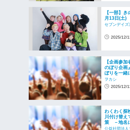
【一部】き
月13日(土)
セブンデイズ
2025/12
【企画参加者
のぼり企画』
ぼりを一緒
ヲカシ
2025/12
わくわく探
川付け替え
策 －地名
公益社団法人