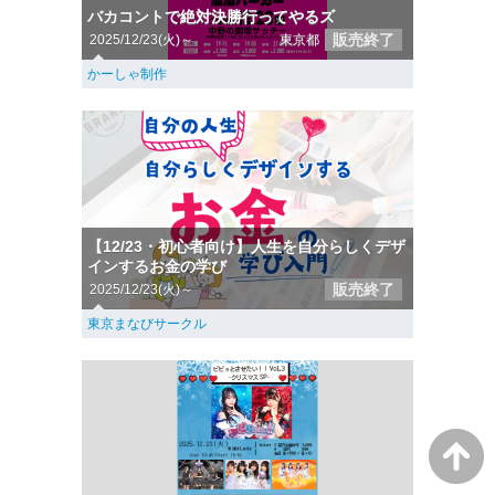
バカコントで絶対決勝行ってやるズ
販売終了
2025/12/23(火)～
東京都
かーしゃ制作
【12/23・初心者向け】人生を自分らしくデザ
インするお金の学び
販売終了
2025/12/23(火)～
東京まなびサークル