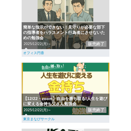
簡単な指示ができない！見守りが必要な部下
の指導者をハラスメント行為者にさせないた
めの勉強会
販売終了
2025/12/22(月)～
オフィス円香
【12/22・zoom】自由を勝ち取る!人生を遊び
に変える金持ち父さん勉強会
販売終了
2025/12/22(月)～
東京まなびサークル