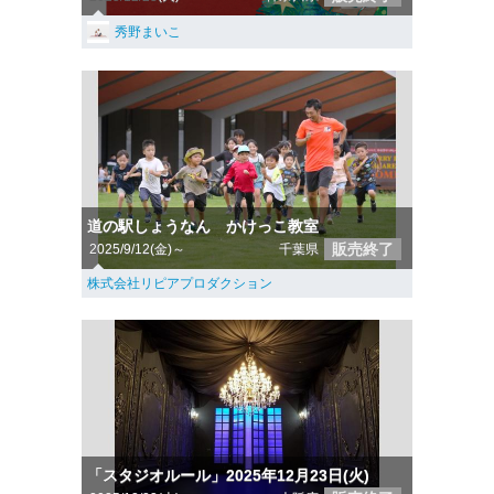
秀野まいこ
道の駅しょうなん かけっこ教室
販売終了
2025/9/12(金)～
千葉県
株式会社リピアプロダクション
「スタジオルール」2025年12月23日(火)