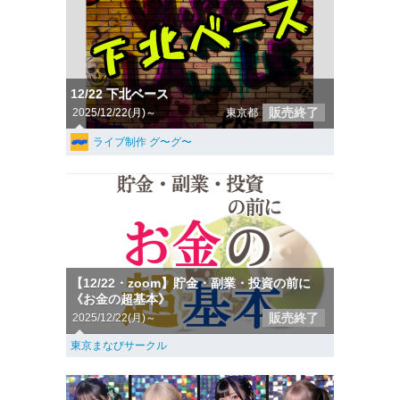
12/22 下北ベース
販売終了
2025/12/22(月)～
東京都
ライブ制作 グ〜グ〜
【12/22・zoom】貯金・副業・投資の前に
《お金の超基本》
販売終了
2025/12/22(月)～
東京まなびサークル