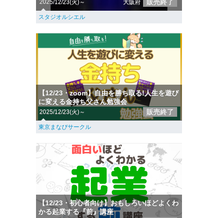
販売終了
2025/12/23(火)～
大阪府
スタジオルシエル
【12/23・zoom】自由を勝ち取る!人生を遊び
に変える金持ち父さん勉強会
販売終了
2025/12/23(火)～
東京まなびサークル
【12/23・初心者向け】おもしろいほどよくわ
かる起業する『前』講座