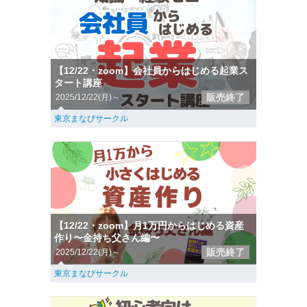
【12/22・zoom】会社員からはじめる起業ス
タート講座
販売終了
2025/12/22(月)～
東京まなびサークル
【12/22・zoom】月1万円からはじめる資産
作り〜金持ち父さん編〜
販売終了
2025/12/22(月)～
東京まなびサークル