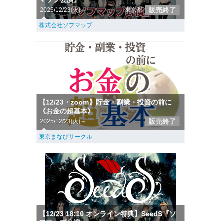
販売終了
2025/12/23(火)～
東京都
株式会社ソフマップ
【12/23・zoom】貯金・副業・投資の前に
《お金の超基本》
販売終了
2025/12/23(火)～
東京まなびサークル
【12/23 18:10 オンライン特典】SeedS『ソ