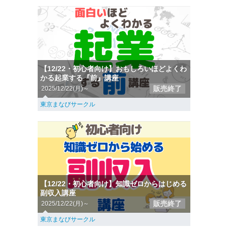
【12/22・初心者向け】おもしろいほどよくわ
かる起業する『前』講座
販売終了
2025/12/22(月)～
東京まなびサークル
【12/22・初心者向け】知識ゼロからはじめる
副収入講座
販売終了
2025/12/22(月)～
東京まなびサークル