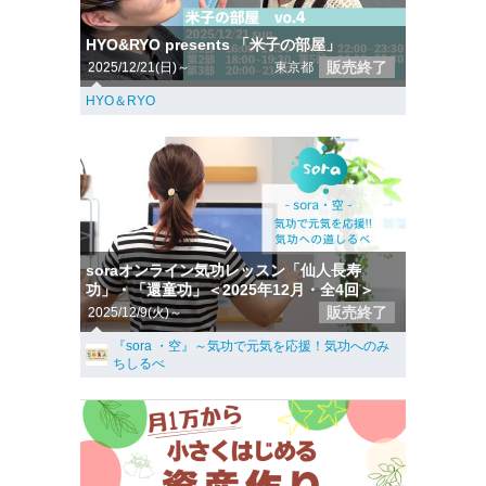
HYO&RYO presents 「米子の部屋」
販売終了
2025/12/21(日)～
東京都
HYO＆RYO
soraオンライン気功レッスン「仙人長寿
功」・「還童功」＜2025年12月・全4回＞
販売終了
2025/12/9(火)～
『sora ・空』～気功で元気を応援！気功へのみ
ちしるべ