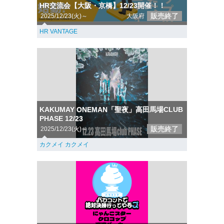
HR交流会【大阪・京橋】12/23開催！！
販売終了
2025/12/23(火)～
大阪府
HR VANTAGE
KAKUMAY ONEMAN「聖夜」高田馬場CLUB
PHASE 12/23
販売終了
2025/12/23(火)～
カクメイ カクメイ