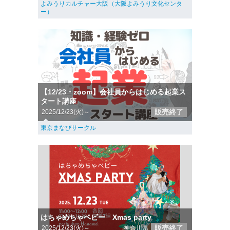
よみうりカルチャー大阪（大阪よみうり文化センタ
ー）
【12/23・zoom】会社員からはじめる起業ス
タート講座
販売終了
2025/12/23(火)～
東京まなびサークル
はちゃめちゃベビー Xmas party
販売終了
2025/12/23(火)～
神奈川県