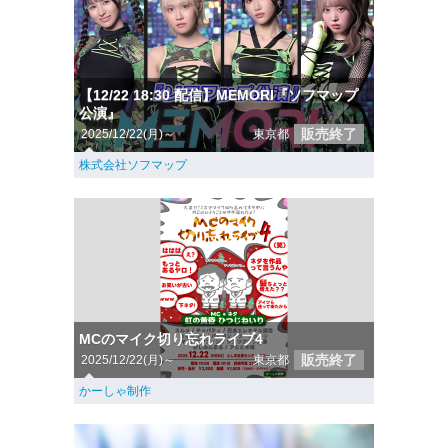
【12/22 18:30 配信】MEMORI『ソフマップ
公演』
販売終了
2025/12/22(月)～
東京都
株式会社ソフマップ
MCのマイク切り忘れライブ4
販売終了
2025/12/22(月)～
東京都
かーしゃ制作