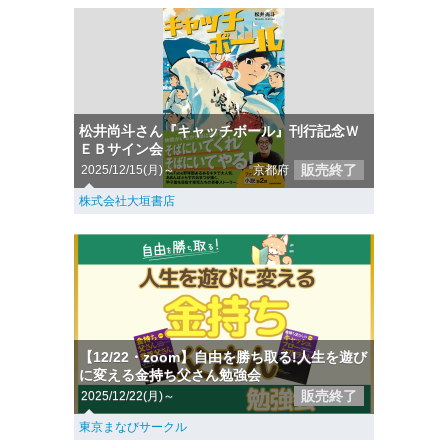
松井尚斗さん『キャッチボール』刊行記念Ｗ
ＥＢサイン会
販売終了
2025/12/15(月)～
京都府
株式会社大垣書店
【12/22・zoom】自由を勝ち取る!人生を遊び
に変える金持ち父さん勉強会
販売終了
2025/12/22(月)～
東京まなびサークル