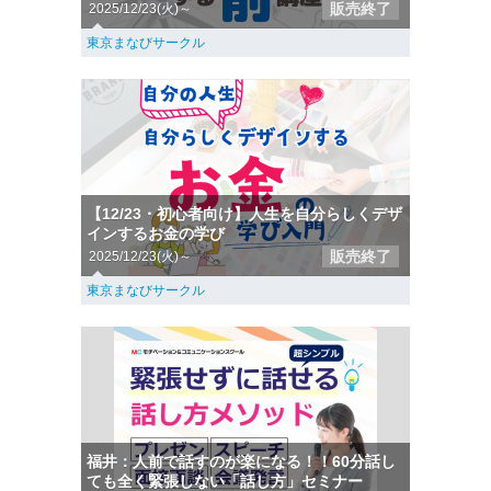
販売終了
2025/12/23(火)～
東京まなびサークル
【12/23・初心者向け】人生を自分らしくデザ
インするお金の学び
販売終了
2025/12/23(火)～
東京まなびサークル
福井：人前で話すのが楽になる！！60分話し
ても全く緊張しない「話し方」セミナー