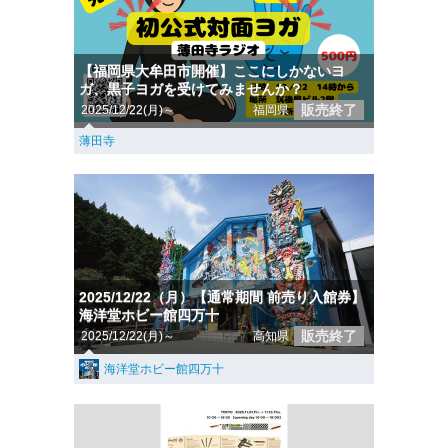
【福岡県大牟田市開催】ここにしかないヨ
ガ、黒子ヨガを受けてみませんか？
販売終了
2025/12/22(月)～
福岡県
薄田寺
2025/12/22（月）【通常期間 前売り入館券】
海洋堂ホビー館四万十
販売終了
2025/12/22(月)～
高知県
海洋堂ホビー館四万十