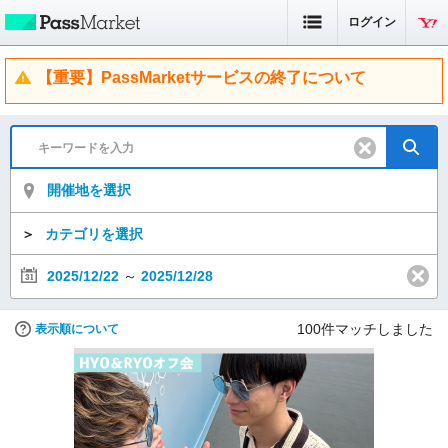
ログイン
【重要】PassMarketサービスの終了について
開催地を選択
＞
カテゴリを選択
2025/12/22
～
2025/12/28
100
件マッチしました
表示順について