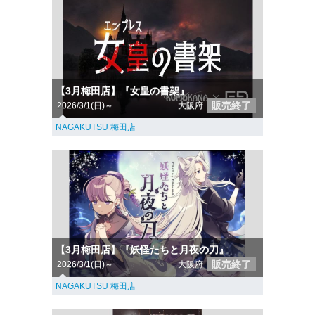
【3月梅田店】『女皇の書架』
販売終了
2026/3/1(日)～
大阪府
NAGAKUTSU 梅田店
【3月梅田店】『妖怪たちと月夜の刀』
販売終了
2026/3/1(日)～
大阪府
NAGAKUTSU 梅田店