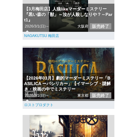
【3月梅田店】人狼likeマーダーミステリー
『黒い森の「獣」～汝が人殺しなりや？～Par
t1』
販売終了
2026/3/1(日)～
大阪府
NAGAKUTSU 梅田店
【2026年03月】劇的マーダーミステリー「B
ASILICA ーバシリカー」【イマーシブ・謎解
き・映画の中でミステリー
販売終了
2026/3/1(日)～
東京都
ロストプロダクト