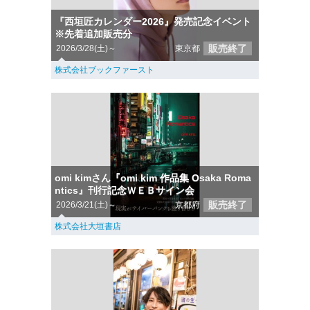
『西垣匠カレンダー2026』発売記念イベント
※先着追加販売分
販売終了
2026/3/28(土)～
東京都
株式会社ブックファースト
omi kimさん『omi kim 作品集 Osaka Roma
ntics』刊行記念ＷＥＢサイン会
販売終了
2026/3/21(土)～
京都府
株式会社大垣書店