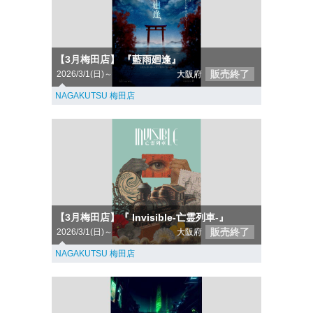
【3月梅田店】 『藍雨廻逢』
販売終了
2026/3/1(日)～
大阪府
NAGAKUTSU 梅田店
【3月梅田店】『 Invisible-亡霊列車-』
販売終了
2026/3/1(日)～
大阪府
NAGAKUTSU 梅田店