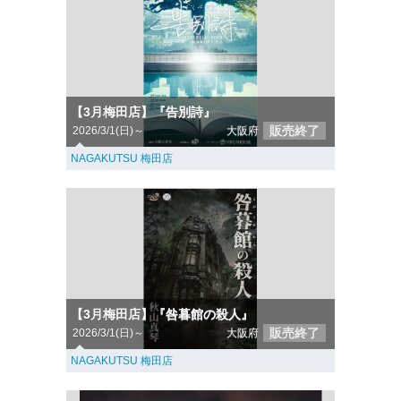
【3月梅田店】『告別詩』
販売終了
2026/3/1(日)～
大阪府
NAGAKUTSU 梅田店
【3月梅田店】『咎暮館の殺人』
販売終了
2026/3/1(日)～
大阪府
NAGAKUTSU 梅田店