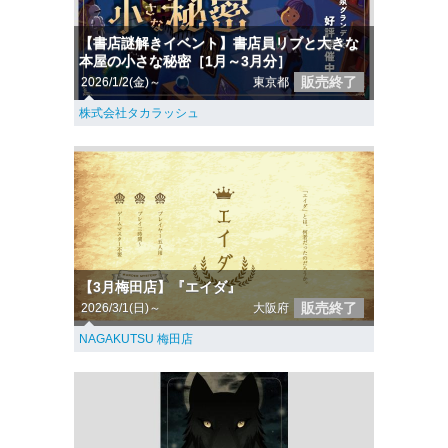
【書店謎解きイベント】書店員リブと大きな
本屋の小さな秘密［1月～3月分］
販売終了
2026/1/2(金)～
東京都
株式会社タカラッシュ
【3月梅田店】『エイダ』
販売終了
2026/3/1(日)～
大阪府
NAGAKUTSU 梅田店