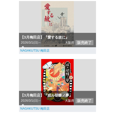
【3月梅田店】『愛する故に』
販売終了
2026/3/1(日)～
大阪府
NAGAKUTSU 梅田店
【3月梅田店】『或ル胡蝶ノ夢』
販売終了
2026/3/1(日)～
大阪府
NAGAKUTSU 梅田店