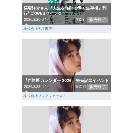
窪塚洋介さん『人生を”縁”で導く生存術』刊
行記念WEBサイン会
販売終了
2026/3/20(金)～
京都府
株式会社大垣書店
『西垣匠カレンダー 2026』発売記念イベント
販売終了
2026/3/28(土)～
東京都
株式会社ブックファースト