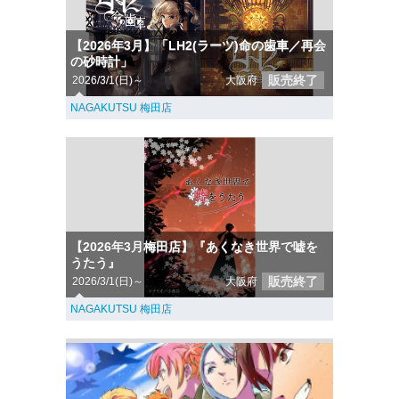
【2026年3月】「LH2(ラーツ)命の歯車／再会
の砂時計」
販売終了
2026/3/1(日)～
大阪府
NAGAKUTSU 梅田店
【2026年3月梅田店】『あくなき世界で嘘を
うたう』
販売終了
2026/3/1(日)～
大阪府
NAGAKUTSU 梅田店