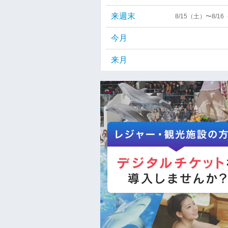
来週末
8/15（土）〜8/1
今月
来月