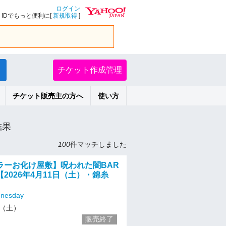
ログイン
IDでもっと便利に[
新規取得
]
チケット作成管理
チケット販売主の方へ
使い方
結果
100
件マッチしました
ラーお化け屋敷】呪われた闇BAR
2026年4月11日（土）・錦糸
esday
11（土）
販売終了