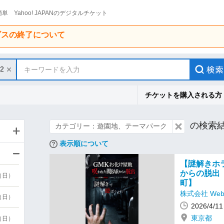
単 Yahoo! JAPANのデジタルチケット
ービスの終了について
12
キーワードを入力
チケットを購入される方
の検索
カテゴリー：遊園地、テーマパーク
表示順について
【謎解きホ
からの脱出【
9（日）
町】
株式会社 Webn
9（日）
2026/4/
東京都
6（日）