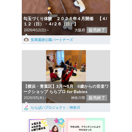
勾玉づくり体験 ２０２６年４月開催 【４/
１２（日）・４/２６（日）】
販売終了
2026/4/12(日)～
大阪府
安満遺跡公園パートナーズ
【横浜・青葉区】3月〜5月 0歳からの音楽ワ
ークショップ ららプロ for Babies
販売終了
2026/3/5(木)～
神奈川県
ららばいプロジェクト・神奈川