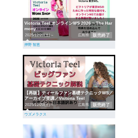
Victoria Teel オンラインWS 2026 ~ The Har
mony
販売終了
2025/12/20(土)～
広島県
押野 智恵
【再販】ティールファン基礎テクニックWS／
アーカイブ受講／Victoria Teel
販売終了
2025/12/20(土)～
広島県
ウズメラクス