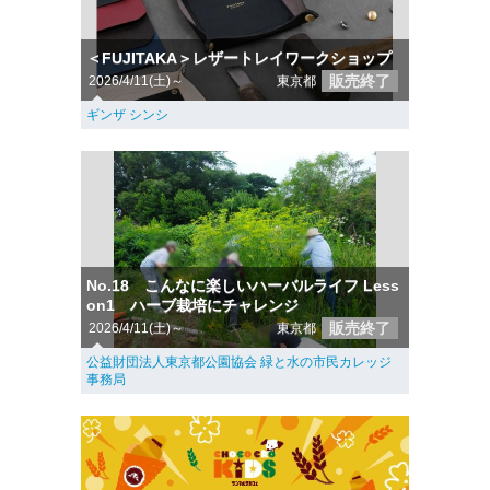
＜FUJITAKA＞レザートレイワークショップ
販売終了
2026/4/11(土)～
東京都
ギンザ シンシ
No.18 こんなに楽しいハーバルライフ Less
on1 ハーブ栽培にチャレンジ
販売終了
2026/4/11(土)～
東京都
公益財団法人東京都公園協会 緑と水の市民カレッジ
事務局