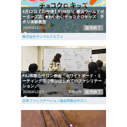
4月12日【日/午後】ｻﾝﾏﾙｸｶﾌｪ_横浜ワールドポ
ーターズ店_★わいわいチョコクロキッズ 手
作り体験教室
販売終了
2026/4/12(日)～
株式会社サンマルクカフェ
FAJ和歌山サロン例会「ホワイトボード・ミ
ーティングⓇで学ぶはじめてのファシリテー
ション」
販売終了
2026/4/12(日)～
和歌山県
日本ファシリテーション協会和歌山サロン