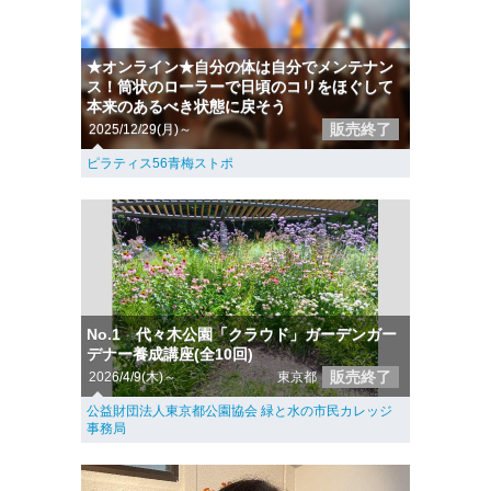
★オンライン★自分の体は自分でメンテナン
ス！筒状のローラーで日頃のコリをほぐして
本来のあるべき状態に戻そう
販売終了
2025/12/29(月)～
ピラティス56青梅ストポ
No.1 代々木公園「クラウド」ガーデンガー
デナー養成講座(全10回)
販売終了
2026/4/9(木)～
東京都
公益財団法人東京都公園協会 緑と水の市民カレッジ
事務局