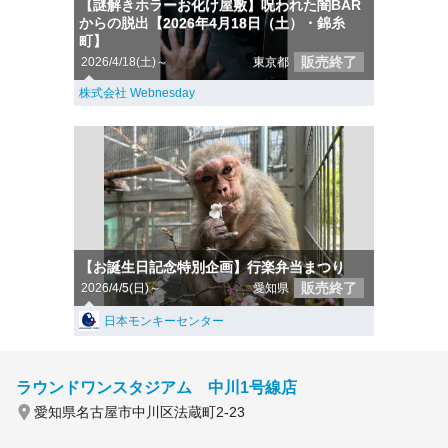
【謎解きホラーお化け屋敷】呪われた闇BAR
からの脱出【2026年4月18日（土）・錦糸
町】
販売終了
2026/4/18(土)～
東京都
株式会社 Webnesday
【お誕生日記念特別企画】行楽弁当まつり
販売終了
2026/4/5(日)～
愛知県
日本モンキーセンター
ラウンドワンスタジアム 中川1号線店
愛知県名古屋市中川区法蔵町2-23