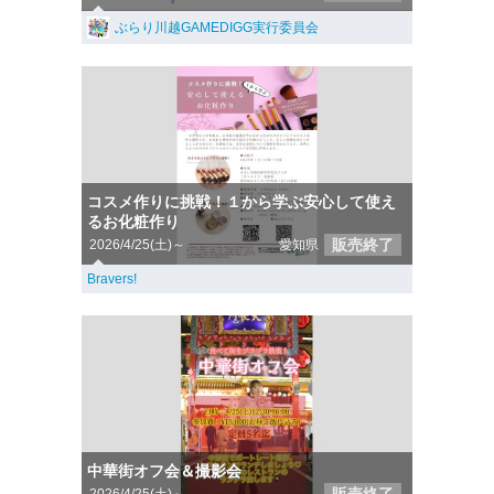
ぶらり川越GAMEDIGG実行委員会
コスメ作りに挑戦！１から学ぶ安心して使え
るお化粧作り
販売終了
2026/4/25(土)～
愛知県
Bravers!
中華街オフ会＆撮影会