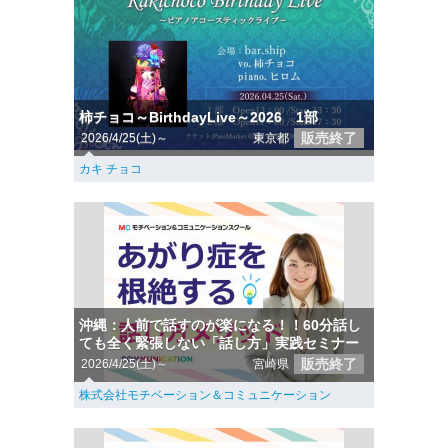
柿チョコ～BirthdayLive～2026 1部
販売終了
2026/4/25(土)～
東京都
カキ チョコ
沖縄：人前で話すのが楽になる！！60分話し
ても全く緊張しない「話し方」実践セミナー
販売終了
2026/4/25(土)～
宮崎県
株式会社モチベーション＆コミュニケーション