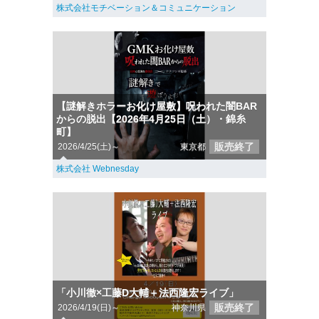
株式会社モチベーション＆コミュニケーション
【謎解きホラーお化け屋敷】呪われた闇BAR
からの脱出【2026年4月25日（土）・錦糸
町】
販売終了
2026/4/25(土)～
東京都
株式会社 Webnesday
「小川徹×工藤D大輔＋法西隆宏ライブ」
販売終了
2026/4/19(日)～
神奈川県