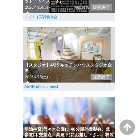
ット・トイズ ２」
販売終了
2026/4/25(土)～
神奈川県
エブトイ実行委員会
【スタジオ】4/25 キッチンハウススタジオ企
画
販売終了
2026/4/25(土)～
AERIA photo project
明治神宮(代々木公園)、40分屋外撮影会、北
参道口(交差点、高速下)にお越し下さい、衣装