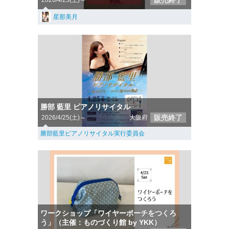
販売終了
2026/4/25(土)～
星那美月
勝部 藍里 ピアノリサイタル
販売終了
2026/4/25(土)～
大阪府
勝部藍里ピアノリサイタル実行委員会
ワークショップ「ワイヤーポーチをつくろ
う」（主催：ものづくり館 by YKK）