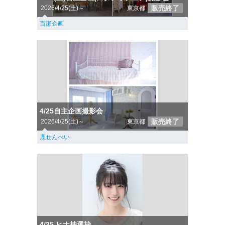
販売終了
2026/4/25(土)～
東京都
百瀬企画
4/25自主企画撮影会
販売終了
2026/4/25(土)～
東京都
鹿せんべい
4/25 ヒナ抽選枠