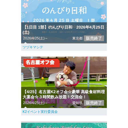
【1日目 1部】のんびり日和 2026年4月25日
(土)
販売終了
2026/4/25(土)～
東京都
ツヅキマシテ
【4/25】名古屋K2オフ会☆豪華 高級食材料理
大宴会☆３時間飲み放題！交流会！
販売終了
2026/4/25(土)～
愛知県
K2イベント実行委員会