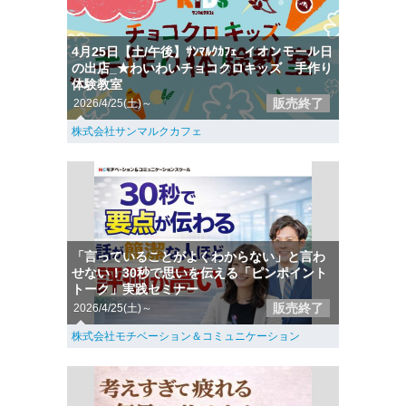
4月25日【土/午後】ｻﾝﾏﾙｸｶﾌｪ_イオンモール日
の出店_★わいわいチョコクロキッズ 手作り
体験教室
販売終了
2026/4/25(土)～
株式会社サンマルクカフェ
「言っていることがよくわからない」と言わ
せない！30秒で思いを伝える「ピンポイント
トーク」実践セミナー
販売終了
2026/4/25(土)～
株式会社モチベーション＆コミュニケーション