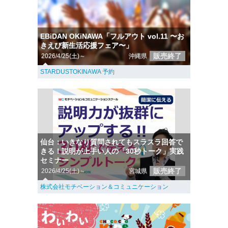
EBiDAN OKiNAWA「フルアウト vol.11 〜お
きえび新生活応援フェア〜」
販売終了
2026/4/25(土)～
沖縄県
STARDUSTOKINAWA 予約
仙台：いきなり質問されてもスラスラ回答で
きる！説明が上手い人の「30秒トーク」実践
セミナー
販売終了
2026/4/25(土)～
宮城県
株式会社モチベーション＆コミュニケーション