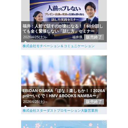
福井：人前で話すのが楽になる！！60分話し
ても全く緊張しない「話し方」セミナー
販売終了
2026/4/25(土)～
福井県
株式会社モチベーション＆コミュニケーション
EBiDAN OSAKA「ほな！楽しもか！！2026A
pril〜いくで！HMV &BOOKS NAMBA〜」
販売終了
2026/4/25(土)～
株式会社スターダストプロモーション大阪営業所