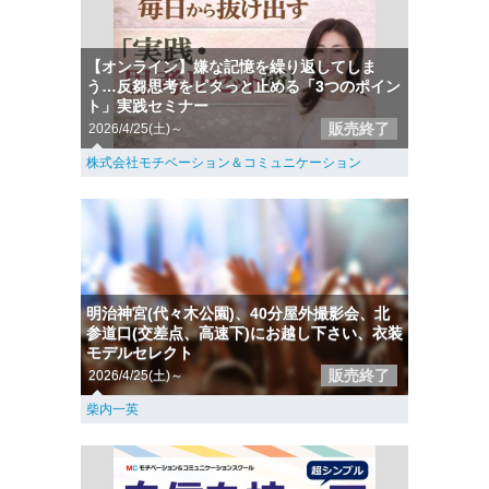
【オンライン】嫌な記憶を繰り返してしま
う…反芻思考をピタっと止める「3つのポイン
ト」実践セミナー
販売終了
2026/4/25(土)～
株式会社モチベーション＆コミュニケーション
明治神宮(代々木公園)、40分屋外撮影会、北
参道口(交差点、高速下)にお越し下さい、衣装
モデルセレクト
販売終了
2026/4/25(土)～
柴内一英