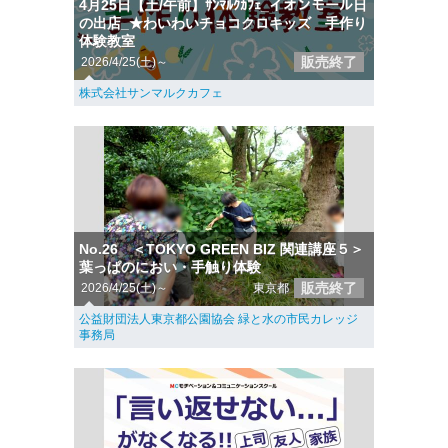
4月25日【土/午前】ｻﾝﾏﾙｸｶﾌｪ_イオンモール日
の出店_★わいわいチョコクロキッズ 手作り
体験教室
販売終了
2026/4/25(土)～
株式会社サンマルクカフェ
No.26 ＜TOKYO GREEN BIZ 関連講座５＞
葉っぱのにおい・手触り体験
販売終了
2026/4/25(土)～
東京都
公益財団法人東京都公園協会 緑と水の市民カレッジ
事務局