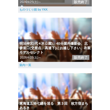
販売終了
2026/4/25(土)～
ものづくり館 by YKK
明治神宮(代々木公園)、40分屋外撮影会、北
参道口(交差点、高速下)にお越し下さい、衣装
モデルセレクト
販売終了
2026/4/25(土)～
柴内一英
東海道五拾七継を巡る 第３回 枚方宿まち
あるき