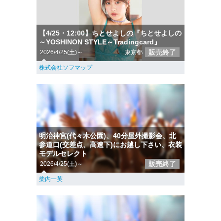
【4/25・12:00】ちとせよしの『ちとせよしの
～YOSHINON STYLE～Tradingcard』
販売終了
2026/4/25(土)～
東京都
株式会社ソフマップ
明治神宮(代々木公園)、40分屋外撮影会、北
参道口(交差点、高速下)にお越し下さい、衣装
モデルセレクト
販売終了
2026/4/25(土)～
柴内一英