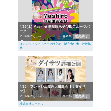
4/25(土) Mashiro 無制限あそびINフルーツパ
ーク
販売終了
2026/4/25(土)～
静岡県
はままつフルーツパーク時之栖 販売責任者 芦沢拓
麻
4/25 フレッシュ屋外大撮影会【＃ダイサ
ツ】
販売終了
2026/4/25(土)～
東京都
株式会社エーテル