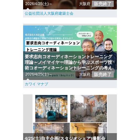
販売終了
2026/4/25(土)～
大阪府
公益社団法人大阪府建築士会
要求志向コオーディネーショントレーニング
理論～ノイマイヤー理論から学ぶスポーツ技
術コオーディネーショントレーニングの考え
販売終了
2026/4/25(土)～
大阪府
カワイ マナブ
4/25(土)自主企画(スタジオシェア)撮影会