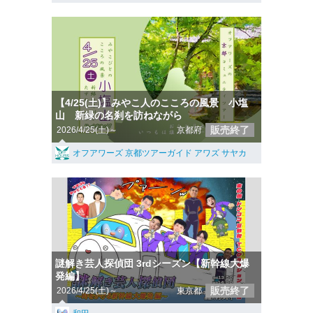
【4/25(土)】みやこ人のこころの風景 小塩
山 新緑の名刹を訪ねながら
販売終了
2026/4/25(土)～
京都府
オフアワーズ 京都ツアーガイド アワズ サヤカ
謎解き芸人探偵団 3rdシーズン【新幹線大爆
発編】
販売終了
2026/4/25(土)～
東京都