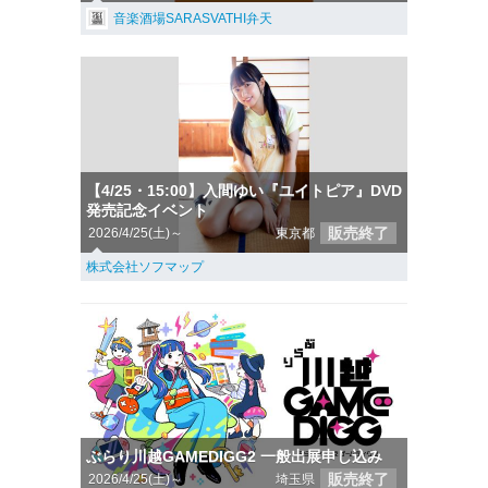
音楽酒場SARASVATHI弁天
【4/25・15:00】入間ゆい『ユイトピア』DVD
発売記念イベント
販売終了
2026/4/25(土)～
東京都
株式会社ソフマップ
ぶらり川越GAMEDIGG2 一般出展申し込み
販売終了
2026/4/25(土)～
埼玉県