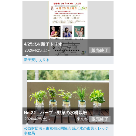
4/25北村順子トリオ
販売終了
2026/4/25(土)～
新子安しぇりる
No.22 ハーブ・野菜の水耕栽培
販売終了
2026/4/25(土)～
東京都
公益財団法人東京都公園協会 緑と水の市民カレッジ
事務局