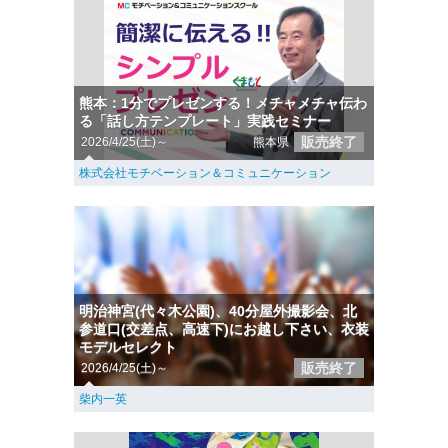
熊本：1分でプレゼンする！メチャメチャ伝わ
る「話し方テンプレート」実践セミナー
販売終了
2026/4/25(土)～
熊本県
株式会社モチベーション＆コミュニケーション
明治神宮(代々木公園)、40分屋外撮影会、北
参道口(交差点、高速下)にお越し下さい、衣装
モデルセレクト
販売終了
2026/4/25(土)～
柴内一英