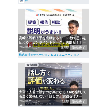
和田
高崎：説明下手を克服する！！30秒で思いを
伝える「ピンポイントトーク」実践セミナー
販売終了
2026/4/25(土)～
群馬県
株式会社モチベーション＆コミュニケーション
大宮：人前で話すのが楽になる！60分話して
も全く緊張しない「話し方」実践セミナー
販売終了
2026/4/25(土)～
埼玉県