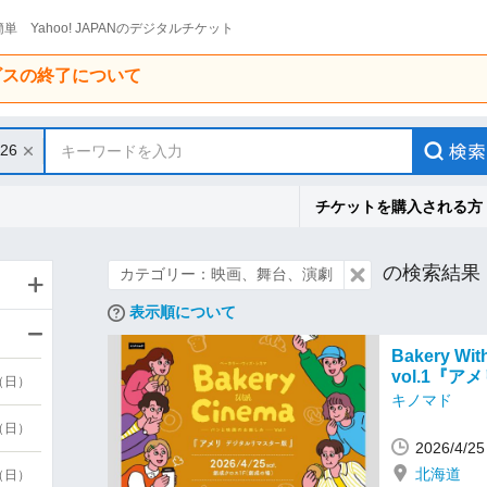
単 Yahoo! JAPANのデジタルチケット
ービスの終了について
/26
キーワードを入力
チケットを購入される方
の検索結果
カテゴリー：映画、舞台、演劇
表示順について
Bakery W
vol.1『
9（日）
キノマド
9（日）
2026/4/
北海道
6（日）