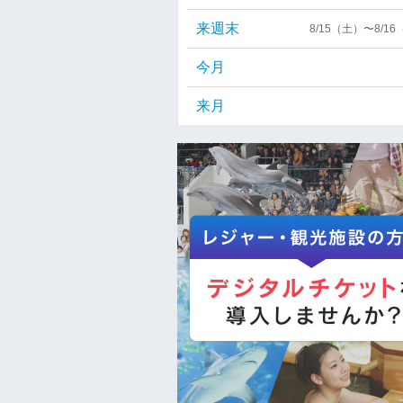
来週末
8/15（土）〜8/1
今月
来月