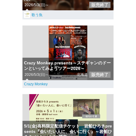
販売終了
2026/5/3(日)～
歌う魚
Crazy Monkey presents～ステギャンのドー
ンといってみようツアー2026～
販売終了
2026/5/3(日)～
北海道
Crazy Monkey
5/1(金)有料限定配信チケット 岩船ひろきpre
sents『会いたい人に、会いに行く』～岩船ひ