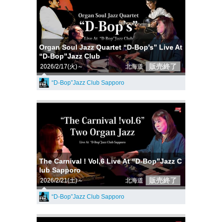
Organ Soul Jazz Quartet “D-Bop's” Live At
“D-Bop”Jazz Club
販売終了
2026/2/17(火)～
北海道
“D-Bop”Jazz Club Sapporo
The Carnival ! Vol,6 Live At “D-Bop”Jazz C
lub Sapporo
販売終了
2026/2/21(土)～
北海道
“D-Bop”Jazz Club Sapporo