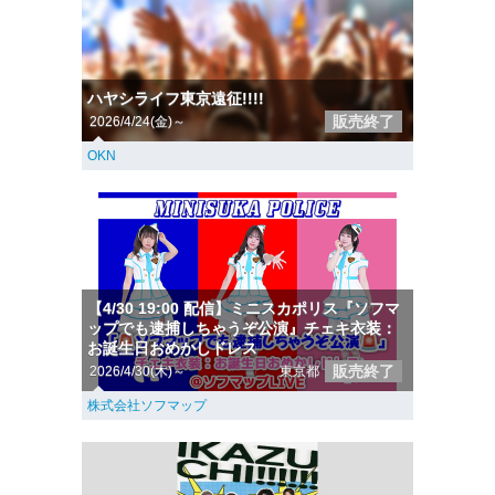
ハヤシライフ東京遠征!!!!
販売終了
2026/4/24(金)～
OKN
【4/30 19:00 配信】ミニスカポリス『ソフマ
ップでも逮捕しちゃうぞ公演』チェキ衣装：
お誕生日おめかしドレス
販売終了
2026/4/30(木)～
東京都
株式会社ソフマップ