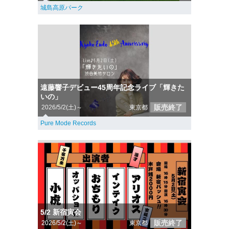
城島高原パーク
遠藤響子デビュー45周年記念ライブ「輝きた
いの」
販売終了
2026/5/2(土)～
東京都
Pure Mode Records
5/2 新宿寅会
販売終了
2026/5/2(土)～
東京都