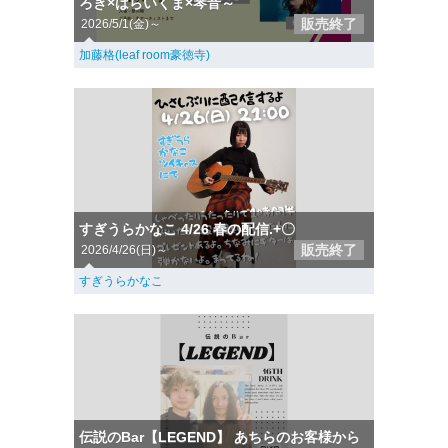
ろき×はらいくま×琴音～
販売終了
2026/5/1(金)～
加藤格(leaf room豪徳寺)
すぎうらかなこ 4/26 春の配信.+〇
販売終了
2026/4/26(日)～
すぎうらかなこ
伝説のBar【LEGEND】 あちらのお客様から