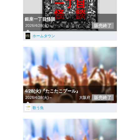
銀座一丁目怪談
販売終了
2026/4/28(火)～
ホームタウン
4/28(火)『たこたこプール』
販売終了
2026/4/28(火)～
大阪府
歌う魚