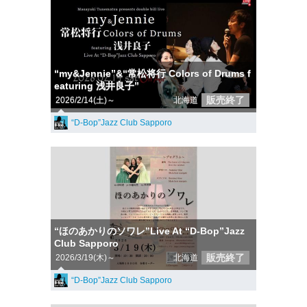
“my&Jennie”&“常松将行 Colors of Drums f
eaturing 浅井良子”
販売終了
2026/2/14(土)～
北海道
“D-Bop”Jazz Club Sapporo
“ほのあかりのソワレ”Live At “D-Bop”Jazz
Club Sapporo
販売終了
2026/3/19(木)～
北海道
“D-Bop”Jazz Club Sapporo