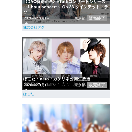
《DAC特別企画》#Tuttiコンサートシリーズ
～1 hour concert～ Op.33 クインテット・ラ
ソ
販売終了
2026/4/27(月)～
東京都
株式会社ダク
ぽこた・nero・カケリネ公開生放送
販売終了
2026/4/27(月)～
東京都
ぽこた