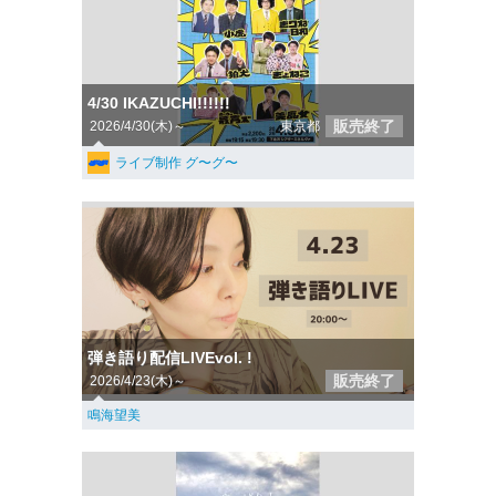
4/30 IKAZUCHI!!!!!!
販売終了
2026/4/30(木)～
東京都
ライブ制作 グ〜グ〜
弾き語り配信LIVEvol. !
販売終了
2026/4/23(木)～
鳴海望美