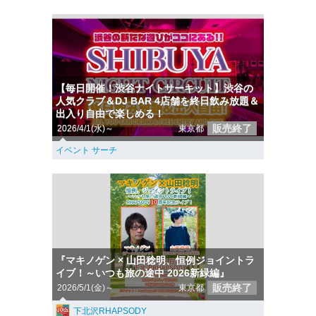
【毎日開催！渋谷ナイトサーキット】渋谷の
人気クラブ＆DJ BAR 4店舗を終日飲み放題＆
出入り自由で楽しめる！
販売終了
2026/4/1(水)～
東京都
イベント サーチ
『マキノゲン × 山田稔明、恒例ジョイントラ
イブ！～いつも旅の途中 2026新緑編』
販売終了
2026/5/1(金)～
東京都
下北沢RHAPSODY