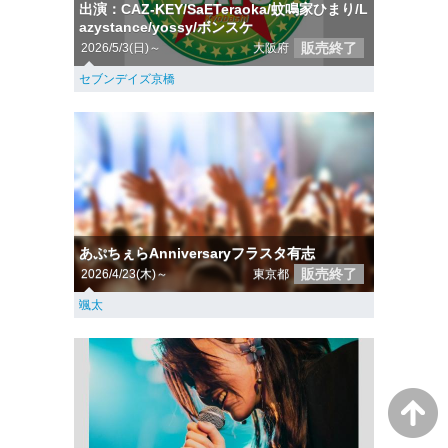
出演：CAZ-KEY/SaETeraoka/蚊鳴家ひまり/L
azystance/yossy/ボンスケ
販売終了
2026/5/3(日)～
大阪府
セブンデイズ京橋
あぷちぇらAnniversaryフラスタ有志
販売終了
2026/4/23(木)～
東京都
颯太