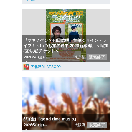
『マキノゲン × 山田稔明、恒例ジョイントラ
イブ！～いつも旅の途中 2026新緑編』＜追加
(立ち見)チケット＞
販売終了
2026/5/1(金)～
東京都
下北沢RHAPSODY
5/1(金)『good time music』
販売終了
2026/5/1(金)～
大阪府