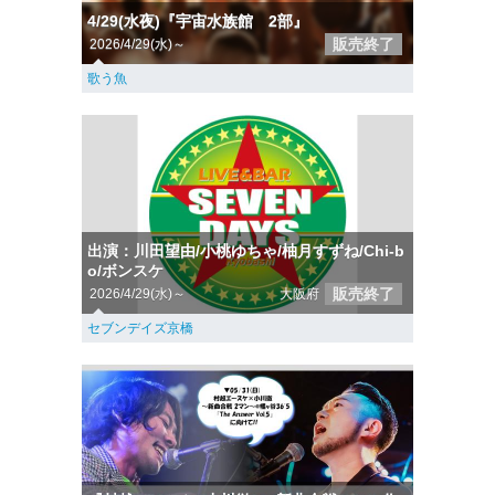
4/29(水夜)『宇宙水族館 2部』
販売終了
2026/4/29(水)～
歌う魚
出演：川田望由/小桃ゆちゃ/柚月すずね/Chi-b
o/ボンスケ
販売終了
2026/4/29(水)～
大阪府
セブンデイズ京橋