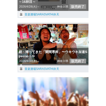
～16杯目～
販売終了
2026/4/28(火)～
神奈川県
音楽酒場SARASVATHI弁天
続・帰ってきた「聞間専科」〜ウキウキ加速S
pecial！〜
販売終了
2026/4/30(木)～
神奈川県
音楽酒場SARASVATHI弁天