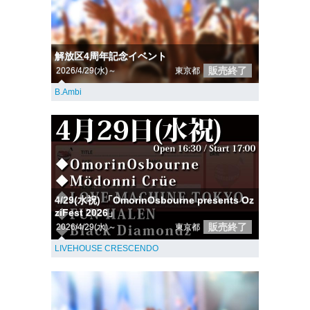
解放区4周年記念イベント
販売終了
2026/4/29(水)～
東京都
B.Ambi
4/29(水祝) 「OmorinOsbourne presents Oz
ziFest 2026」
販売終了
2026/4/29(水)～
東京都
LIVEHOUSE CRESCENDO