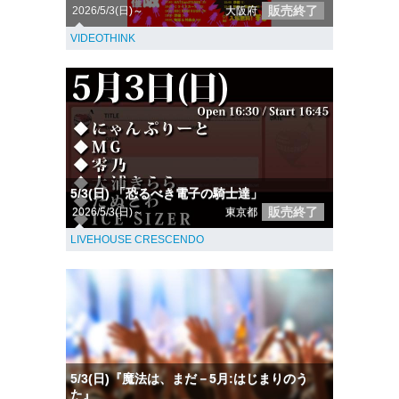
販売終了
2026/5/3(日)～
大阪府
VIDEOTHINK
5/3(日) 「恐るべき電子の騎士達」
販売終了
2026/5/3(日)～
東京都
LIVEHOUSE CRESCENDO
5/3(日)『魔法は、まだ－5月:はじまりのう
た』