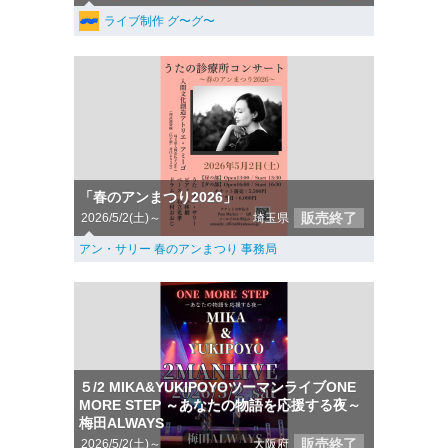
ライブ制作 グ〜グ〜
「春のアンまつり2026」
販売終了
2026/5/2(土)～
埼玉県
アン・サリー 春のアンまつり 事務局
５/2 MIKA&YUKIPOYOツーマンライブONE
MORE STEP ～あなたの物語を応援する夜～
梅田ALWAYS
販売終了
2026/5/2(土)～
大阪府