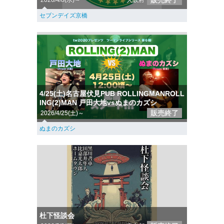
販売終了
2026/4/8(水)～
大阪府
セブンデイズ京橋
4/25(土)名古屋伏見PUB ROLLINGMANROLL
ING(2)MAN 戸田大地vsぬまのカズシ
販売終了
2026/4/25(土)～
ぬまのカズシ
杜下怪談会