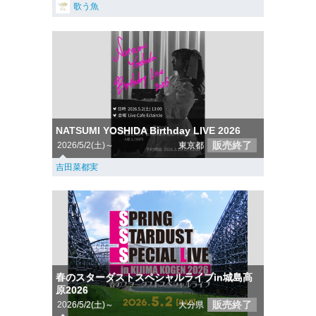
歌う魚
NATSUMI YOSHIDA Birthday LIVE 2026
販売終了
2026/5/2(土)～
東京都
吉田菜都実
春のスターダストスペシャルライブin城島高
原2026
販売終了
2026/5/2(土)～
大分県