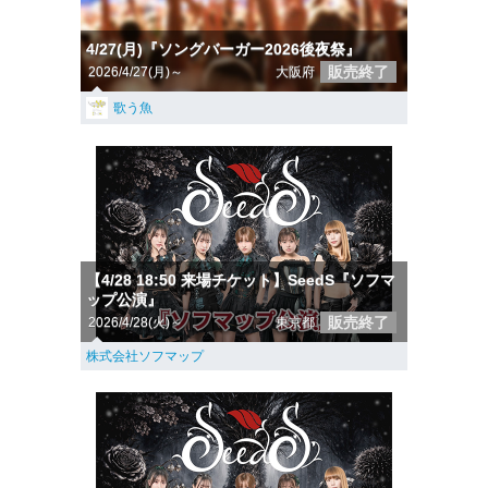
4/27(月)『ソングバーガー2026後夜祭』
販売終了
2026/4/27(月)～
大阪府
歌う魚
【4/28 18:50 来場チケット】SeedS『ソフマ
ップ公演』
販売終了
2026/4/28(火)～
東京都
株式会社ソフマップ