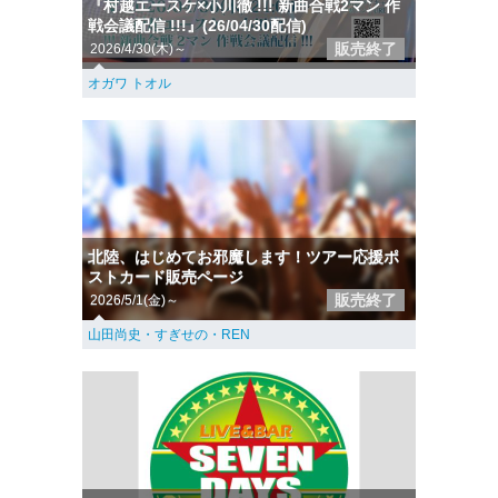
『村越エースケ×小川徹 !!! 新曲合戦2マン 作
戦会議配信 !!!』(26/04/30配信)
販売終了
2026/4/30(木)～
オガワ トオル
北陸、はじめてお邪魔します！ツアー応援ポ
ストカード販売ページ
販売終了
2026/5/1(金)～
山田尚史・すぎせの・REN