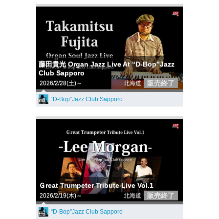
藤田貴光 Organ Jazz Live At “D-Bop”Jazz
Club Sapporo
販売終了
2026/2/28(土)～
北海道
“D-Bop”Jazz Club Sapporo
Ｇreat Trumpeter Tribute Live Vol.1
販売終了
2026/2/19(木)～
北海道
“D-Bop”Jazz Club Sapporo