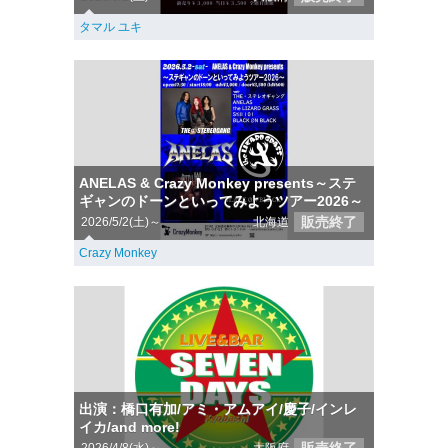
タマル ユキ
ANELAS & Crazy Monkey presents～ステ
ギャンのドーンといってみようツアー2026～
販売終了
2026/5/2(土)～
北海道
Crazy Monkey
出演：橋口有加/アミ・アムアイ/慶子/インレ
イカ/and more!