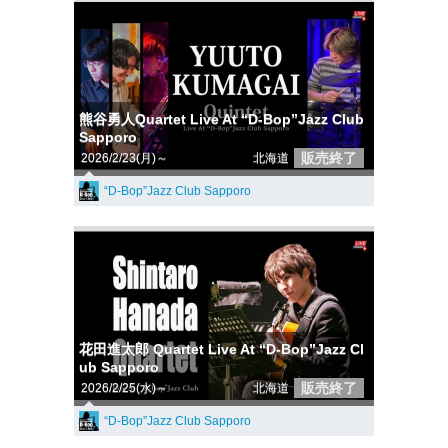
熊谷勇人Quartet Live At “D-Bop”Jazz Club
Sapporo
販売終了
2026/2/23(月)～
北海道
“D-Bop”Jazz Club Sapporo
花田進太郎 Quartet Live At “D-Bop”Jazz Cl
ub Sapporo
販売終了
2026/2/25(水)～
北海道
“D-Bop”Jazz Club Sapporo