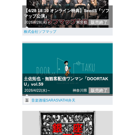
【4/28 18:10 オンライン特典】SeedS『ソフ
マップ公演』
販売終了
2026/4/28(火)～
東京都
株式会社ソフマップ
土佐拓也・無観客配信ワンマン「DOORTAK
U」vol.59
販売終了
2026/4/22(水)～
神奈川県
音楽酒場SARASVATHI弁天