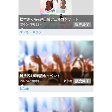
松本さくら&芹田碧デュオコンサート
販売終了
2026/4/29(水)～
マツモト サクラ
解放区4周年記念イベント
販売終了
2026/4/29(水)～
東京都
B.Ambi