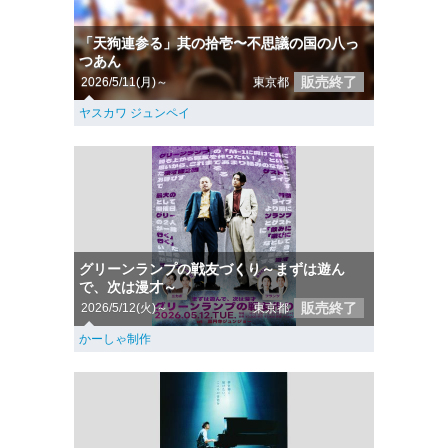
「天狗連参る」其の拾壱〜不思議の国の八っ
つあん
販売終了
2026/5/11(月)～
東京都
ヤスカワ ジュンペイ
グリーンランプの戦友づくり～まずは遊ん
で、次は漫才～
販売終了
2026/5/12(火)～
東京都
かーしゃ制作