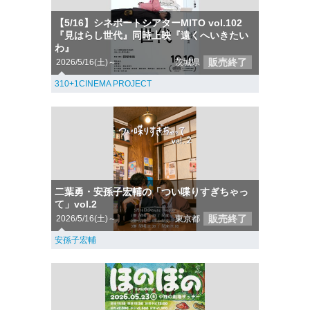
【5/16】シネポートシアターMITO vol.102
『見はらし世代』同時上映『遠くへいきたい
わ』
販売終了
2026/5/16(土)～
茨城県
310+1CINEMA PROJECT
二葉勇・安孫子宏輔の「つい喋りすぎちゃっ
て」vol.2
販売終了
2026/5/16(土)～
東京都
安孫子宏輔