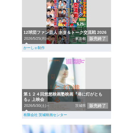
12球団ファン芸人 ネタ＆トーク交流戦 2026
販売終了
2026/5/25(月)～
東京都
かーしゃ制作
第１２４回悠悠映画塾映画『港に灯がとも
る』上映会
販売終了
2026/5/30(土)～
茨城県
有限会社 茨城映画センター