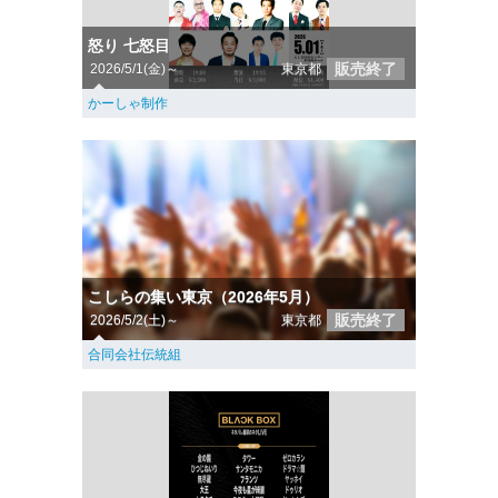
怒り 七怒目
販売終了
2026/5/1(金)～
東京都
かーしゃ制作
こしらの集い東京（2026年5月）
販売終了
2026/5/2(土)～
東京都
合同会社伝統組