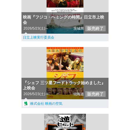
映画『フジコ・ヘミングの時間』日立市上映
会
販売終了
2026/5/23(土)～
茨城県
日立上映実行委員会
『シェフ 三ツ星フードトラック始めました』
上映会
販売終了
2026/5/23(土)～
北海道
株式会社 映画の空気