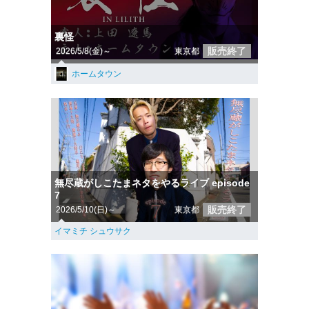
裏怪
販売終了
2026/5/8(金)～
東京都
ホームタウン
無尽蔵がしこたまネタをやるライブ episode
7
販売終了
2026/5/10(日)～
東京都
イマミチ シュウサク