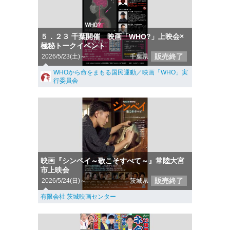
５．２３ 千葉開催 映画「WHO?」上映会×
極秘トークイベント
販売終了
2026/5/23(土)～
千葉県
WHOから命をまもる国民運動／映画「WHO」実
行委員会
映画『シンペイ～歌こそすべて～』常陸大宮
市上映会
販売終了
2026/5/24(日)～
茨城県
有限会社 茨城映画センター