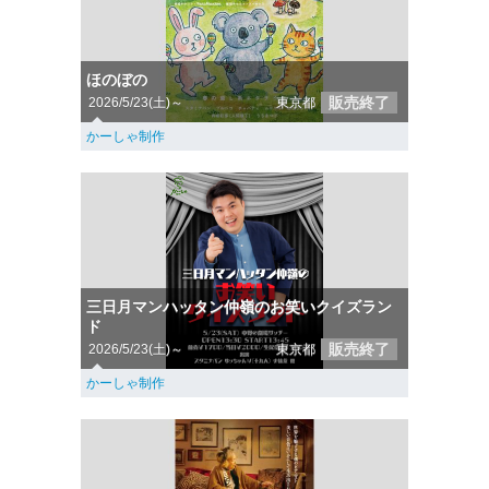
ほのぼの
販売終了
2026/5/23(土)～
東京都
かーしゃ制作
三日月マンハッタン仲嶺のお笑いクイズラン
ド
販売終了
2026/5/23(土)～
東京都
かーしゃ制作