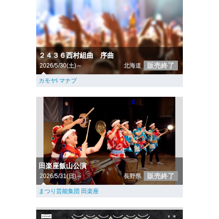
２４３６西村組曲 序曲
販売終了
2026/5/30(土)～
北海道
カモヤl マナブ
田楽座飯山公演
販売終了
2026/5/31(日)～
長野県
まつり芸能集団 田楽座