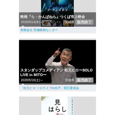
映画『ら・かんぱねら』つくば市上映会
販売終了
2026/5/14(木)～
茨城県
有限会社 茨城映画センター
スタンダップコメディアン 松元ヒローSOLO
LIVE in MITOー
販売終了
2026/5/16(土)～
茨城県
「松元ヒロ ソロライブin水戸」実行委員会