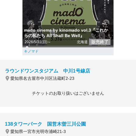
mado cinema by kinomado vol.3『これか
らの私たち All Shall Be Well』
販売終了
2026/5/31(日)～
北海道
キノマド
ラウンドワンスタジアム 中川1号線店
愛知県名古屋市中川区法蔵町2-23
チケットのお取り扱いはございません
138タワーパーク 国営木曽三川公園
愛知県一宮市光明寺浦崎21-3