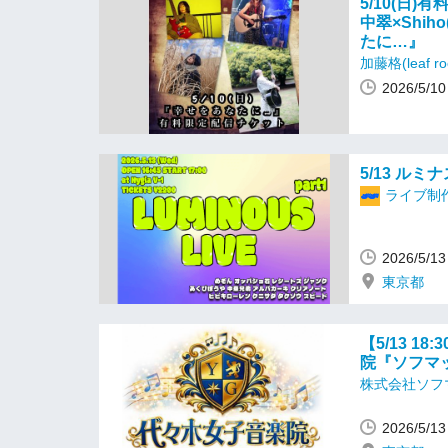
5/10(日
中翠×Shih
たに…』
加藤格(leaf 
2026/5
5/13 ルミ
ライブ制
2026/5/
東京都
【5/13 1
院『ソフマ
株式会社ソフ
2026/5/