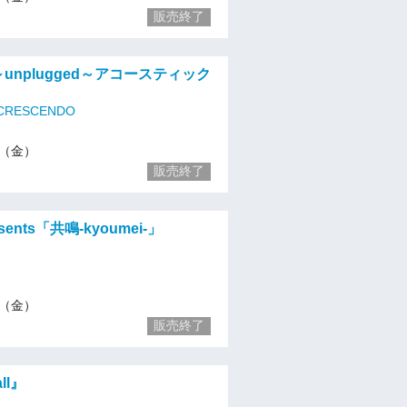
販売終了
 「～unplugged～アコースティック
 CRESCENDO
15（金）
販売終了
esents「共鳴-kyoumei-」
15（金）
販売終了
all』