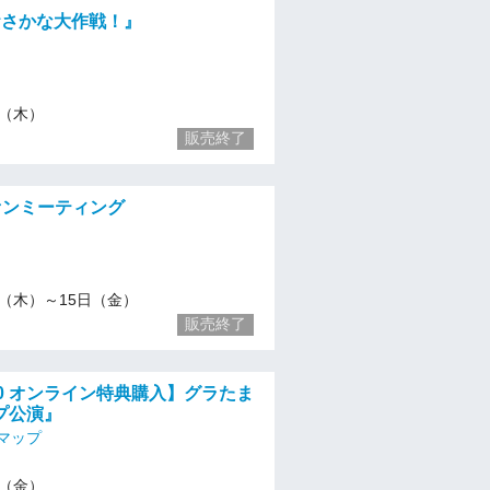
)『おさかな大作戦！』
14（木）
販売終了
ァンミーティング
/14（木）～15日（金）
販売終了
8:30 オンライン特典購入】グラたま
プ公演』
マップ
15（金）