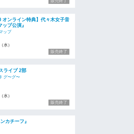
販売終了
8:30 オンライン特典】代々木女子音
マップ公演』
マップ
13（水）
販売終了
ナスライブ 2部
作 グ〜グ〜
13（水）
販売終了
『ハンカチーフ』