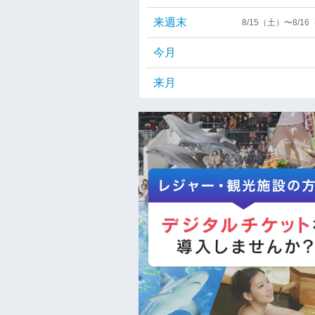
来週末
8/15（土）〜8/1
今月
来月