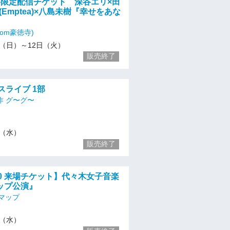
)有料限定配信チケット 深谷エリ×田
o(Emptea)×八島未樹『幸せをあな
room豪徳寺)
/10（日）～12日（火）
販売終了
ナスライブ 1部
作 グ〜グ〜
13（水）
販売終了
8:30 来場チケット】代々木女子音楽
ップ公演』
マップ
13（水）