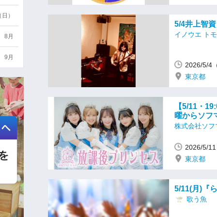
6（日）
5/4井上智
イノウエ ト
8月
9月
2026/5
東京都
【5/11・
曜からソフ
株式会社ソフ
2026/5/
東京都
5/11(月)
歌う魚