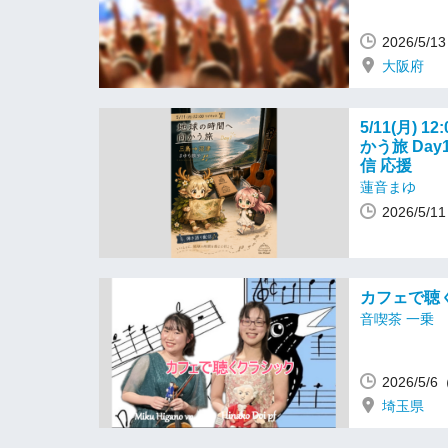
2026/5/
大阪府
5/11(月)
かう旅 Da
信 応援
蓮音まゆ
2026/5
カフェで聴
音喫茶 一乗
2026/5
埼玉県