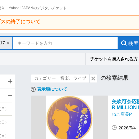
単 Yahoo! JAPANのデジタルチケット
ービスの終了について
/17
キーワードを入力
チケットを購入される方
の検索結果
カテゴリー：音楽、ライブ
表示順について
矢吹可奈応援
R MILLION 
9（日）
ねこ店長P
9（日）
2026/5
6（日）