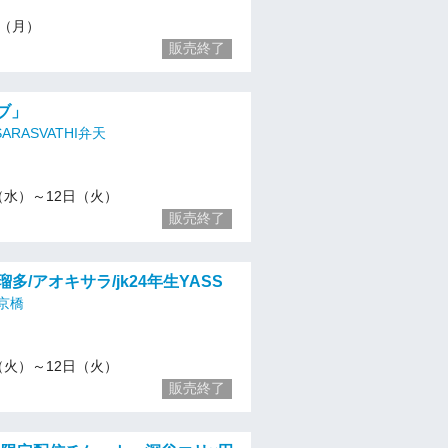
11（月）
販売終了
イブ」
ARASVATHI弁天
/6（水）～12日（火）
販売終了
/瑠多/アオキサラ/jk24年生YASS
京橋
/5（火）～12日（火）
販売終了