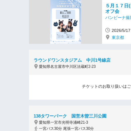
５月１７日
オフ会
バンビーナ撮
2026/5/
東京都
ラウンドワンスタジアム 中川1号線店
愛知県名古屋市中川区法蔵町2-23
チケットのお取り扱いはご
138タワーパーク 国営木曽三川公園
愛知県一宮市光明寺浦崎21-3
一宮バス30分 尾張一宮バス30分