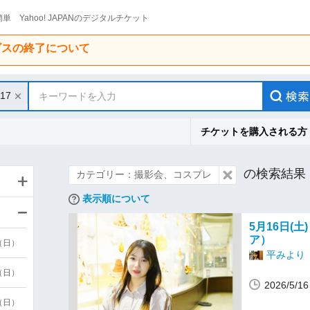
単 Yahoo! JAPANのデジタルチケット
ービスの終了について
/17
キーワードを入力
チケットを購入される方
の検索結果
カテゴリー：撮影会、コスプレ
表示順について
5月16日(
ア）
9（日）
平みより
9（日）
2026/5/
6（日）