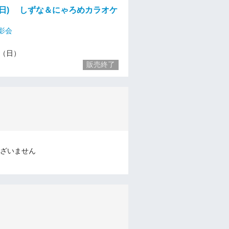
(日) しずな＆にゃろめカラオケ
影会
17（日）
販売終了
ざいません