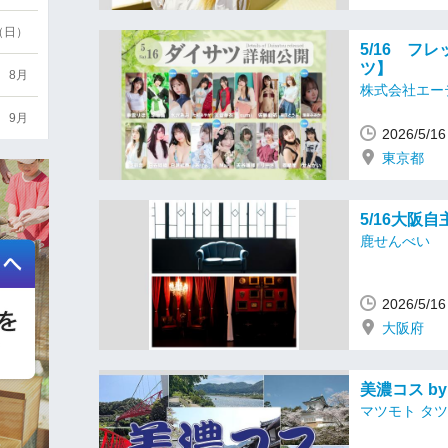
6（日）
5/16 フ
ツ】
8月
株式会社エー
9月
2026/5/
東京都
5/16大阪
鹿せんべい
2026/5/
大阪府
美濃コス by R
マツモト タ