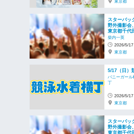
東京都
スターバッ
野外撮影会、
東京都千代
柴内一英
2026/5/
東京都
5/17（日
バニーガール
丁
2026/5/
東京都
スターバッ
野外撮影会、
東京都千代