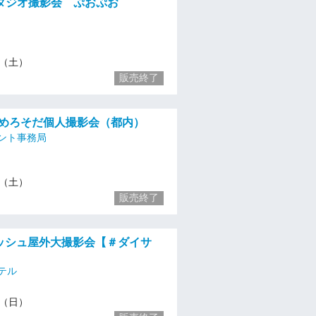
タジオ撮影会 ぷおぷお
16（土）
販売終了
土)めろそだ個人撮影会（都内）
ント事務局
16（土）
販売終了
レッシュ屋外大撮影会【＃ダイサ
テル
17（日）