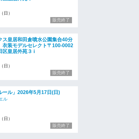
17（日）
販売終了
クス皇居和田倉噴水公園集合40分
衣装モデルセレクト〒100-0002
区皇居外苑３ i
17（日）
販売終了
ール」2026年5月17日(日)
エル
17（日）
販売終了