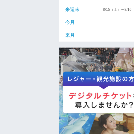
来週末
8/15（土）〜8/1
今月
来月