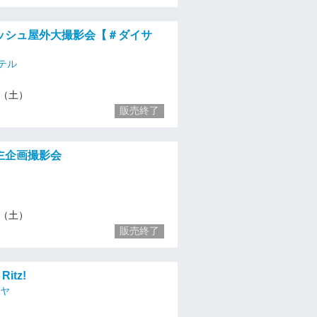
レッシュ屋外大撮影会【＃ダイサ
テル
16（土）
販売終了
自主企画撮影会
16（土）
販売終了
itz!
ツヤ