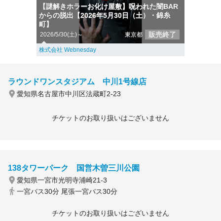
【謎解きホラーお化け屋敷】呪われた闇BAR
からの脱出【2026年5月30日（土）・錦糸
町】
販売終了
2026/5/30(土)～
東京都
株式会社 Webnesday
ラウンドワンスタジアム 中川1号線店
愛知県名古屋市中川区法蔵町2-23
チケットのお取り扱いはございません
138タワーパーク 国営木曽三川公園
愛知県一宮市光明寺浦崎21-3
一宮バス30分 尾張一宮バス30分
チケットのお取り扱いはございません