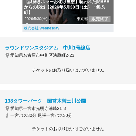
【謎解きホラーお化け屋敷】呪われた闇BAR
からの脱出【2026年5月30日（土）・錦糸
町】
販売終了
2026/5/30(土)～
東京都
株式会社 Webnesday
ラウンドワンスタジアム 中川1号線店
愛知県名古屋市中川区法蔵町2-23
チケットのお取り扱いはございません
138タワーパーク 国営木曽三川公園
愛知県一宮市光明寺浦崎21-3
一宮バス30分 尾張一宮バス30分
チケットのお取り扱いはございません