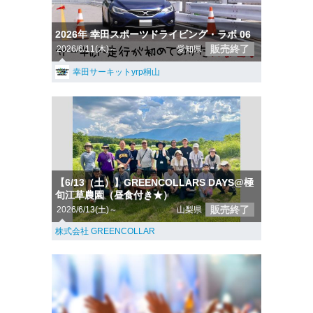
2026年 幸田スポーツドライビング・ラボ 06
販売終了
2026/6/11(木)～
愛知県
幸田サーキットyrp桐山
【6/13（土）】GREENCOLLARS DAYS@極
旬江草農園（昼食付き★）
販売終了
2026/6/13(土)～
山梨県
株式会社 GREENCOLLAR