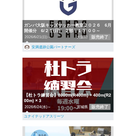
ガンバ大阪キッズサッカー教室２０２６ 6月
開催分 6/２１(日) ２部：１３:００～
販売終了
2026/6/21(日)～
大阪府
安満遺跡公園パートナーズ
【杜トラ練習会】8000m(R400m) + 400m(R2
00m) × 3
販売終了
2026/6/24(水)～
宮城県
ユナイテッドアスリーツ