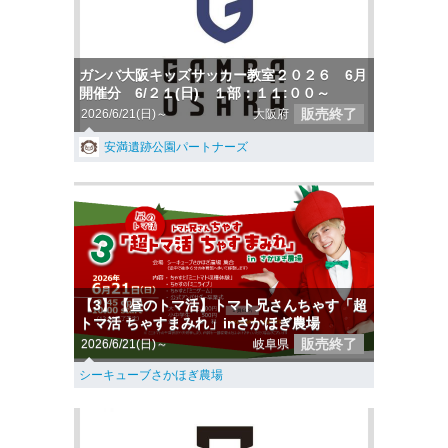
ガンバ大阪キッズサッカー教室２０２６ 6月
開催分 6/２１(日) １部：１１:００～
販売終了
2026/6/21(日)～
大阪府
安満遺跡公園パートナーズ
【3】【昼のトマ活】トマト兄さんちゃす「超
トマ活 ちゃすまみれ」inさかほぎ農場
販売終了
2026/6/21(日)～
岐阜県
シーキューブさかほぎ農場