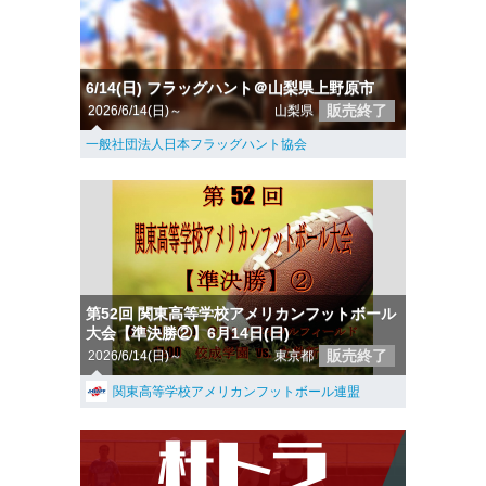
6/14(日) フラッグハント＠山梨県上野原市
販売終了
2026/6/14(日)～
山梨県
一般社団法人日本フラッグハント協会
第52回 関東高等学校アメリカンフットボール
大会【準決勝②】6月14日(日)
販売終了
2026/6/14(日)～
東京都
関東高等学校アメリカンフットボール連盟