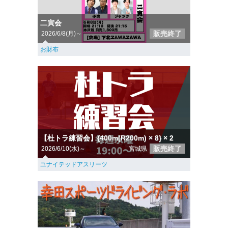
二寅会
販売終了
2026/6/8(月)～
お財布
【杜トラ練習会】{400m(R200m) × 8} × 2
販売終了
2026/6/10(水)～
宮城県
ユナイテッドアスリーツ