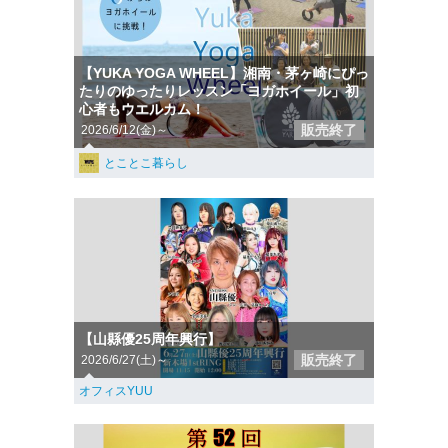
【YUKA YOGA WHEEL】湘南・茅ヶ崎にぴっ
たりのゆったりレッスン「ヨガホイール」初
心者もウエルカム！
販売終了
2026/6/12(金)～
とことこ暮らし
【山縣優25周年興行】
販売終了
2026/6/27(土)～
オフィスYUU