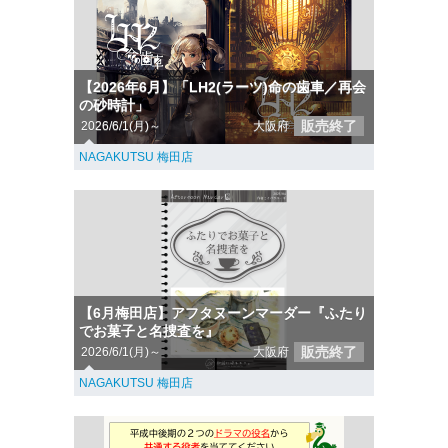
【2026年6月】「LH2(ラーツ)命の歯車／再会
の砂時計」
販売終了
2026/6/1(月)～
大阪府
NAGAKUTSU 梅田店
【6月梅田店】アフタヌーンマーダー『ふたり
でお菓子と名捜査を』
販売終了
2026/6/1(月)～
大阪府
NAGAKUTSU 梅田店