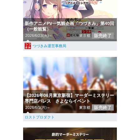
新作アニメPV一気観企画「つづきみ」第40回
（一般観覧）
販売終了
2026/6/23(火)～
東京都
つづきみ運営事務局
【2026年06月東京新宿】マーダーミステリー
専門店パレス さよならイベント
販売終了
2026/6/1(月)～
東京都
ロストプロダクト