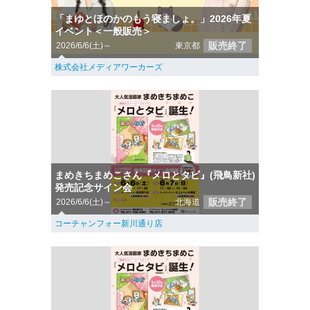
「まゆとほのかのもう寝ましょ。」2026年夏
イベント＜一般販売＞
販売終了
2026/6/6(土)～
東京都
株式会社メディアワーカーズ
まめきちまめこさん『メロとタビ』(飛鳥新社)
発売記念サイン会
販売終了
2026/6/6(土)～
北海道
コーチャンフォー新川通り店