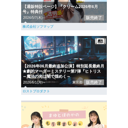
【通販特設ページ】『クリーム2026年6月
号』特典付
販売終了
2026/5/7(木)～
株式会社ソフマップ
【2026年06月最終追加公演】特別延長最終月
★劇的マーダーミステリー第7弾『ヒトリス
～魔法の光は闇で煌めく～
販売終了
2026/6/1(月)～
東京都
ロストプロダクト