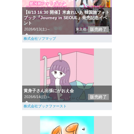
【6/13 16:30 開催】米倉れいあ 韓国旅フォト
ブック『Journey in SEOUL』発売記念イベ
ント
販売終了
2026/6/13(土)～
東京都
株式会社ソフマップ
黄身子さん出張にがおえ会
販売終了
2026/6/14(日)～
株式会社ブックファースト