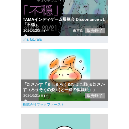
TAMAインディゲーム展覧会 Dissonance #1
「不穏」
販売終了
2026/6/20(土)～
東京都
.iris, futurala
「灯さかす『ましまろう＆ひよこ殿(＆灯さか
す（ろうそくの姿）)と一緒の似顔絵』」
販売終了
2026/6/21(日)～
株式会社ブックファースト