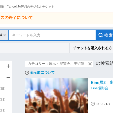
単 Yahoo! JAPANのデジタルチケット
ービスの終了について
14
キーワードを入力
チケットを購入される方
の検索
カテゴリー：展示・展覧会、美術館
表示順について
Eins展2
Eins撮影会
9（日）
9（日）
2026/1/
6（日）