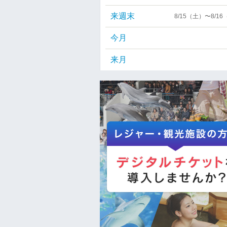
来週末
8/15（土）〜8/1
今月
来月