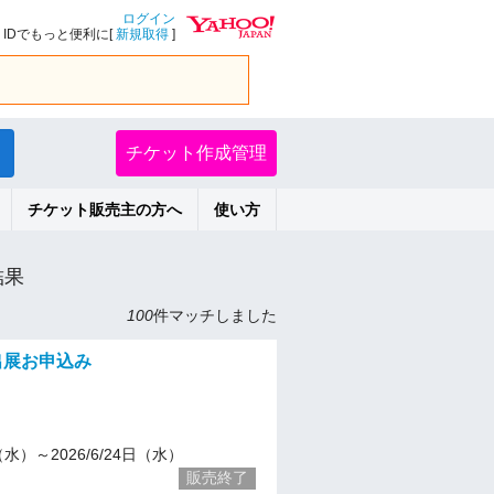
ログイン
IDでもっと便利に[
新規取得
]
チケット作成管理
チケット販売主の方へ
使い方
結果
100
件マッチしました
 出展お申込み
7（水）～2026/6/24日（水）
販売終了