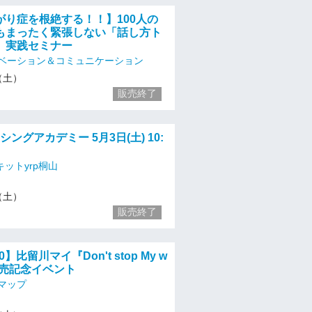
がり症を根絶する！！】100人の
もまったく緊張しない「話し方ト
」実践セミナー
ベーション＆コミュニケーション
3（土）
販売終了
レーシングアカデミー 5月3日(土) 10:
ットyrp桐山
3（土）
販売終了
30】比留川マイ『Don't stop My w
D発売記念イベント
マップ