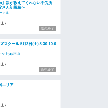
oom】親が教えてくれない不労所
父さん初級編〜
ークル
3（土）
販売終了
ッズスクール 5月3日(土) 8:30-10:0
ットyrp桐山
3（土）
販売終了
新宿エリア
3（土）