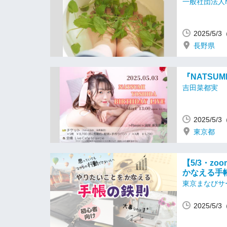
一般社団法人M
2025/5/
長野県
『NATSUMI
吉田菜都実
2025/5/
東京都
【5/3・z
かなえる手
東京まなびサ
2025/5/