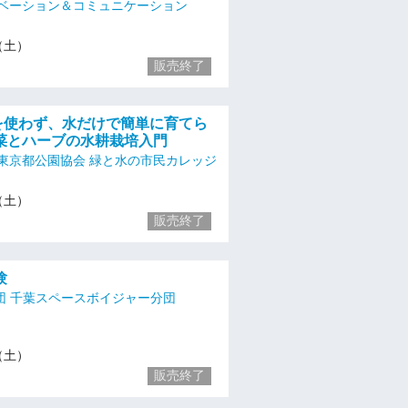
ベーション＆コミュニケーション
3（土）
販売終了
土を使わず、水だけで簡単に育てら
菜とハーブの水耕栽培入門
東京都公園協会 緑と水の市民カレッジ
3（土）
販売終了
験
団 千葉スペースボイジャー分団
3（土）
販売終了