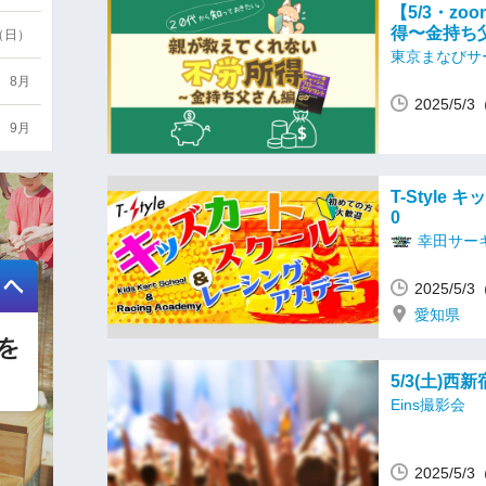
【5/3・z
得〜金持ち
6（日）
東京まなびサ
8月
2025/5/
9月
T-Style キ
0
幸田サーキ
2025/5/
愛知県
5/3(土)西
Eins撮影会
2025/5/