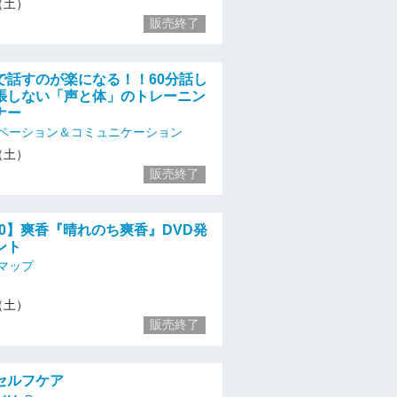
3（土）
販売終了
で話すのが楽になる！！60分話し
張しない「声と体」のトレーニン
ナー
ベーション＆コミュニケーション
3（土）
販売終了
3:00】爽香『晴れのち爽香』DVD発
ント
マップ
3（土）
販売終了
セルフケア