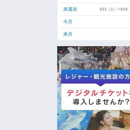
来週末
8/15（土）〜8/1
今月
来月