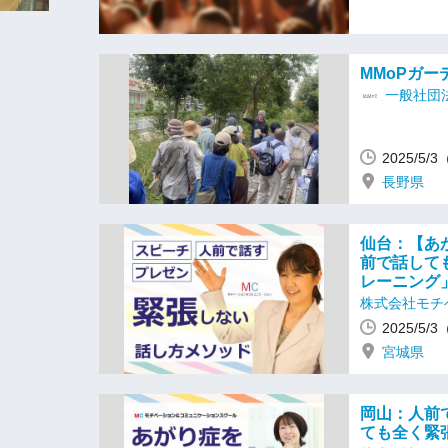
MMoPガーデ
一般社団法
2025/5/
長野県
仙台：【あ
前で話して
レーニング
株式会社モチ
2025/5/
宮城県
岡山：人前
ても全く緊