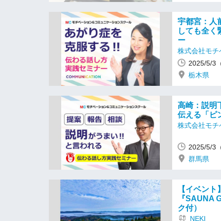
宇都宮：人
しても全く
ー
株式会社モチ
2025/5/
栃木県
高崎：説明
伝える「ピ
株式会社モチ
2025/5/
群馬県
【イベント】
『SAUNA
ク付）
NEKI