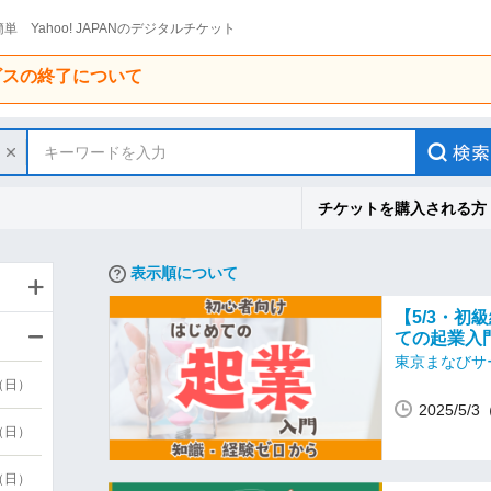
単 Yahoo! JAPANのデジタルチケット
ービスの終了について
キーワードを入力
チケットを購入される方
表示順について
【5/3・
ての起業入
東京まなびサ
9（日）
2025/5/
9（日）
6（日）