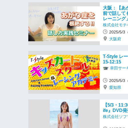
大阪：【あ
前で話して
レーニング
株式会社モチ
2025/5/
大阪府
T-Style 
15-12:15
幸田サーキ
2025/5/
愛知県
【5/3・11:
ife』DV
株式会社ソフ