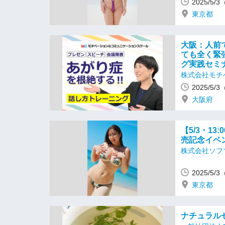
2025/5/
東京都
大阪：人前
ても全く緊
グ実践セミ
株式会社モチ
2025/5/
大阪府
【5/3・1
売記念イベ
株式会社ソフ
2025/5/
東京都
ナチュラル