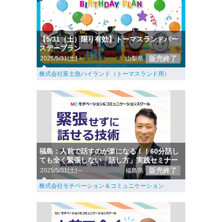
【5/31（土）限り有効】トーマスランドバー
スデープラン
販売終了
2025/5/31(土)～
山梨県
株式会社富士急ハイランド（トーマスランド用）
福島：人前で話すのが楽になる！！60分話し
ても全く緊張しない「話し方」実践セミナー
販売終了
2025/5/31(土)～
福島県
株式会社モチベーション＆コミュニケーション