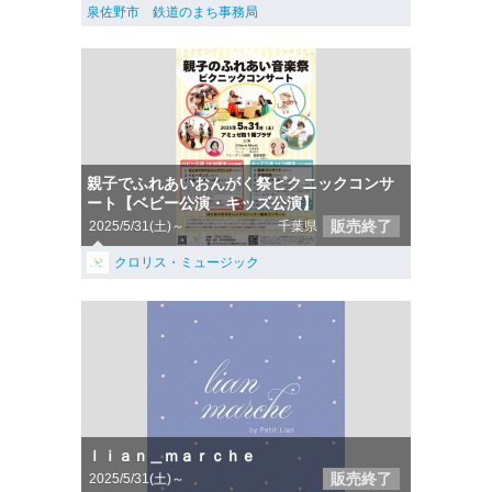
泉佐野市 鉄道のまち事務局
親子でふれあいおんがく祭ピクニックコンサ
ート【ベビー公演・キッズ公演】
販売終了
2025/5/31(土)～
千葉県
クロリス・ミュージック
ｌｉａｎ＿ｍａｒｃｈｅ
販売終了
2025/5/31(土)～