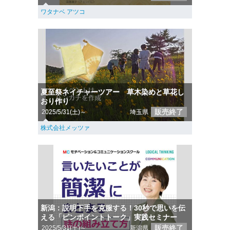
ワタナベ アツコ
夏至祭ネイチャーツアー 草木染めと草花し
おり作り
販売終了
2025/5/31(土)～
埼玉県
株式会社メッツァ
新潟：説明下手を克服する！30秒で思いを伝
える「ピンポイントトーク」実践セミナー
販売終了
2025/5/31(土)～
新潟県