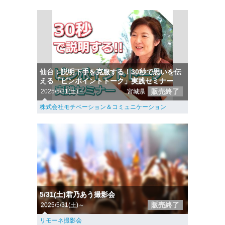
仙台：説明下手を克服する！30秒で思いを伝
える「ピンポイントトーク」実践セミナー
販売終了
2025/5/31(土)～
宮城県
株式会社モチベーション＆コミュニケーション
5/31(土)君乃あう撮影会
販売終了
2025/5/31(土)～
リモーネ撮影会