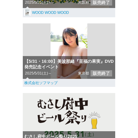
販売終了
2025/5/31(土)～
大阪府
WOOD WOOD WOOD
【5/31・16:00】美波那緒『至福の果実』DVD
発売記念イベント
販売終了
2025/5/31(土)～
東京都
株式会社ソフマップ
むさし府中ビール祭り2025