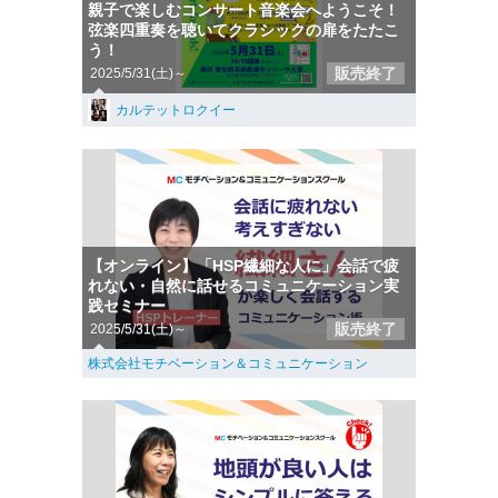
親子で楽しむコンサート音楽会へようこそ！
弦楽四重奏を聴いてクラシックの扉をたたこ
う！
販売終了
2025/5/31(土)～
カルテットロクイー
【オンライン】「HSP繊細な人に」会話で疲
れない・自然に話せるコミュニケーション実
践セミナー
販売終了
2025/5/31(土)～
株式会社モチベーション＆コミュニケーション