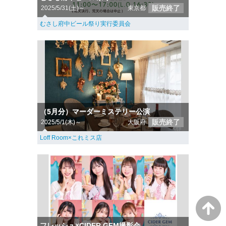
販売終了
2025/5/31(土)～
東京都
むさし府中ビール祭り実行委員会
（5月分）マーダーミステリー公演
販売終了
2025/5/1(木)～
大阪府
Loff Room×これミス店
フレッシュ×CIDER GEM撮影会