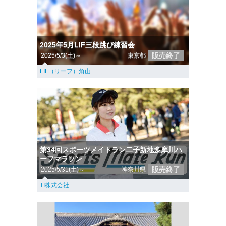
2025年5月LIF三段跳び練習会
販売終了
2025/5/3(土)～
東京都
LIF（リーフ）角山
第34回スポーツメイトラン二子新地多摩川ハ
ーフマラソン
販売終了
2025/5/31(土)～
神奈川県
TI株式会社