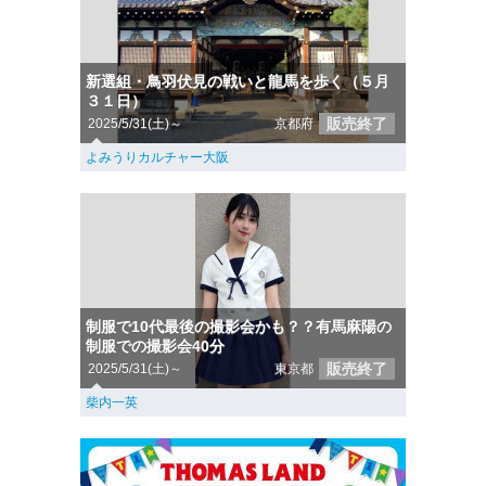
新選組・鳥羽伏見の戦いと龍馬を歩く（５月
３１日）
販売終了
2025/5/31(土)～
京都府
よみうりカルチャー大阪
制服で10代最後の撮影会かも？？有馬麻陽の
制服での撮影会40分
販売終了
2025/5/31(土)～
東京都
柴内一英