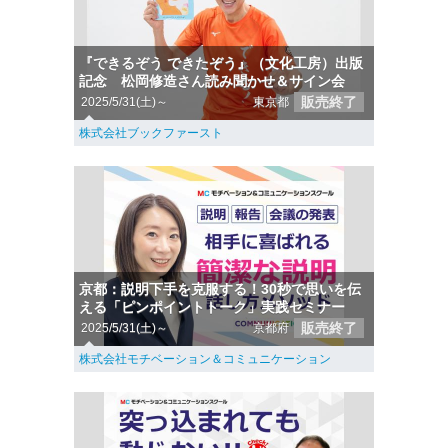
『できるぞう できたぞう』（文化工房）出版
記念 松岡修造さん読み聞かせ＆サイン会
販売終了
2025/5/31(土)～
東京都
株式会社ブックファースト
京都：説明下手を克服する！30秒で思いを伝
える「ピンポイントトーク」実践セミナー
販売終了
2025/5/31(土)～
京都府
株式会社モチベーション＆コミュニケーション