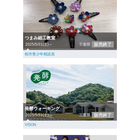
つまみ細工教室
販売終了
2025/5/31(土)～
千葉県
柏市青少年相談員
発酵ウォーキング
販売終了
2025/5/31(土)～
三重県
VISON