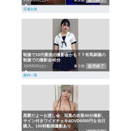
販売終了
2025/5/31(土)～
東京都
百瀬企画
制服で10代最後の撮影会かも？？有馬麻陽の
制服での撮影会40分
販売終了
2025/5/31(土)～
東京都
柴内一英
黒髪だよーお渡し会、写真の衣装40分撮影、
サイン付きワイドチェキ&DVD6000円を当日
購入、100秒動画撮影あり