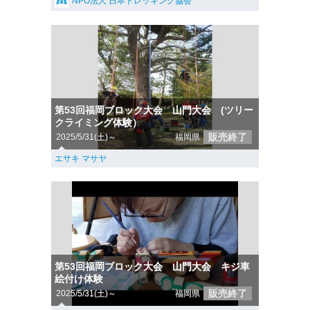
NPO法人 日本トレッキング協会
第53回福岡ブロック大会 山門大会 (ツリー
クライミング体験）
販売終了
2025/5/31(土)～
福岡県
エサキ マサヤ
第53回福岡ブロック大会 山門大会 キジ車
絵付け体験
販売終了
2025/5/31(土)～
福岡県