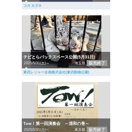
コガ カズキ
チビとらバックスペース公開(5月31日)
販売終了
2025/5/31(土)～
埼玉県
東武レジャー企画株式会社(東武動物公園)
Tow！第一回演奏会 ～清和の巻～
販売終了
2025/5/31(土)～
東京都