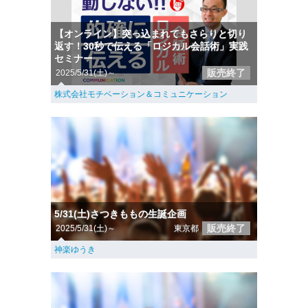
【オンライン】突っ込まれてもさらりと切り
返す！30秒で伝える「ロジカル会話術」実践
セミナー
販売終了
2025/5/31(土)～
株式会社モチベーション＆コミュニケーション
5/31(土)さつきももの生誕企画
販売終了
2025/5/31(土)～
東京都
神楽ゆうき