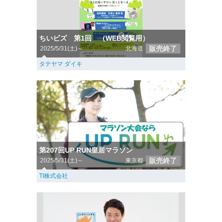
ちいビズ 第1回 （WEB閲覧用）
販売終了
2025/5/31(土)～
北海道
タテヤマ ダイキ
第207回UP RUN皇居マラソン
販売終了
2025/5/31(土)～
東京都
TI株式会社