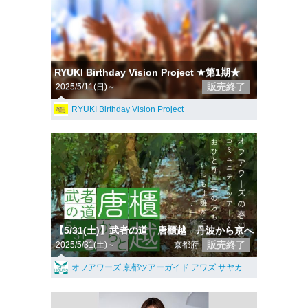
RYUKI Birthday Vision Project ★第1期★
販売終了
2025/5/11(日)～
RYUKI Birthday Vision Project
【5/31(土)】武者の道 唐櫃越 丹波から京へ
販売終了
2025/5/31(土)～
京都府
オフアワーズ 京都ツアーガイド アワズ サヤカ