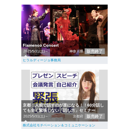
Flamenco Concert
販売終了
2025/5/31(土)～
神奈川県
ヒラルディージョ事務局
京都：人前で話すのが楽になる！！60分話し
ても全く緊張しない「話し方」セミナー
販売終了
2025/5/31(土)～
京都府
株式会社モチベーション＆コミュニケーション