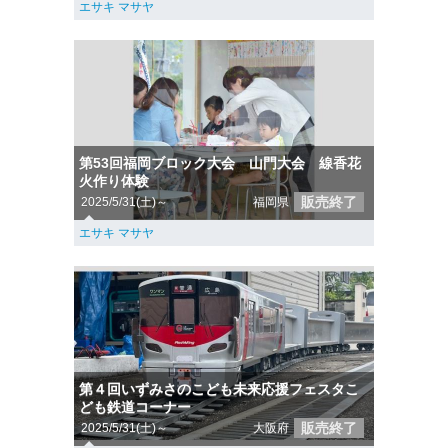
エサキ マサヤ
第53回福岡ブロック大会 山門大会 線香花
火作り体験
販売終了
2025/5/31(土)～
福岡県
エサキ マサヤ
第４回いずみさのこども未来応援フェスタこ
ども鉄道コーナー
販売終了
2025/5/31(土)～
大阪府