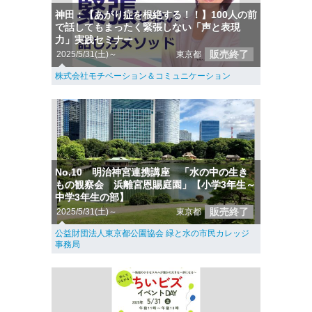
神田：【あがり症を根絶する！！】100人の前
で話してもまったく緊張しない「声と表現
力」実践セミナー
販売終了
2025/5/31(土)～
東京都
株式会社モチベーション＆コミュニケーション
No.10 明治神宮連携講座 「水の中の生き
もの観察会 浜離宮恩賜庭園」【小学3年生～
中学3年生の部】
販売終了
2025/5/31(土)～
東京都
公益財団法人東京都公園協会 緑と水の市民カレッジ
事務局