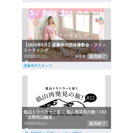
【2025年5月】斎藤恭代団体撮影会・ファン
ミーティング
販売終了
2025/5/31(土)～
東京都
斎藤恭代スタッフ
低山トラベラーと征く 低山再発見の旅！#22
「太郎坊山縦走」
販売終了
2025/5/31(土)～