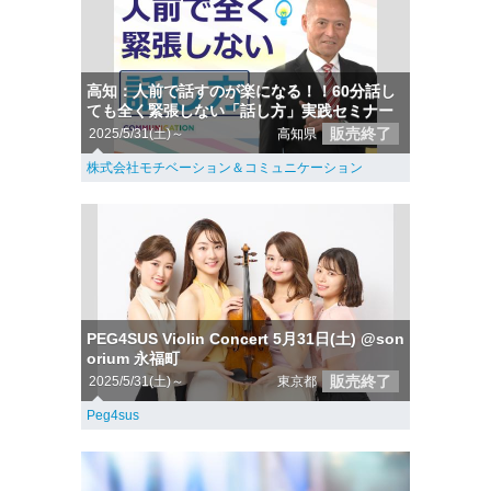
高知：人前で話すのが楽になる！！60分話し
ても全く緊張しない「話し方」実践セミナー
販売終了
2025/5/31(土)～
高知県
株式会社モチベーション＆コミュニケーション
PEG4SUS Violin Concert 5月31日(土) @son
orium 永福町
販売終了
2025/5/31(土)～
東京都
Peg4sus