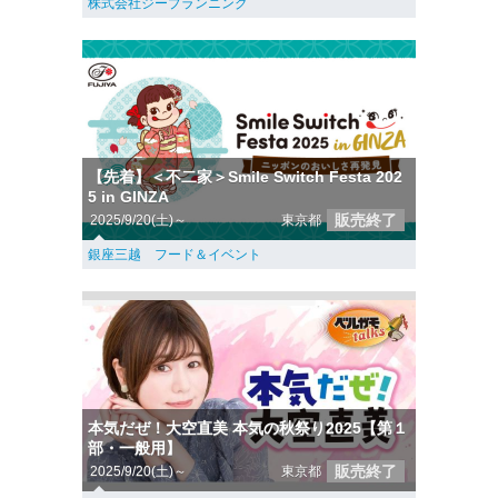
株式会社ジープランニング
【先着】＜不二家＞Smile Switch Festa 202
5 in GINZA
販売終了
2025/9/20(土)～
東京都
銀座三越 フード＆イベント
本気だぜ！大空直美 本気の秋祭り2025【第１
部・一般用】
販売終了
2025/9/20(土)～
東京都