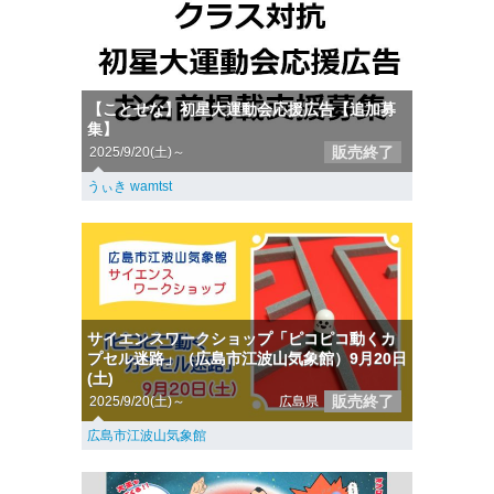
【ことせな】初星大運動会応援広告【追加募
集】
販売終了
2025/9/20(土)～
うぃき wamtst
サイエンスワークショップ「ピコピコ動くカ
プセル迷路」（広島市江波山気象館）9月20日
(土)
販売終了
2025/9/20(土)～
広島県
広島市江波山気象館