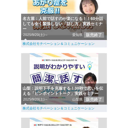
名古屋：人前で話すのが楽になる！！60分話
しても全く緊張しない「話し方」実践セミナ
ー
販売終了
2025/9/20(土)～
愛知県
株式会社モチベーション＆コミュニケーション
山梨：説明下手を克服する！30秒で思いを伝
える「ピンポイントトーク」実践セミナー
販売終了
2025/9/20(土)～
山梨県
株式会社モチベーション＆コミュニケーション