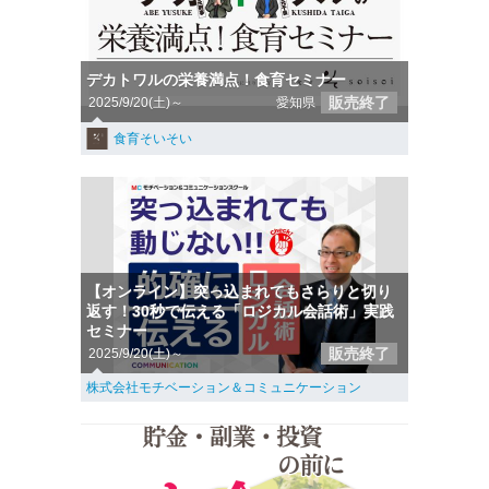
デカトワルの栄養満点！食育セミナー
販売終了
2025/9/20(土)～
愛知県
食育そいそい
【オンライン】突っ込まれてもさらりと切り
返す！30秒で伝える「ロジカル会話術」実践
セミナー
販売終了
2025/9/20(土)～
株式会社モチベーション＆コミュニケーション