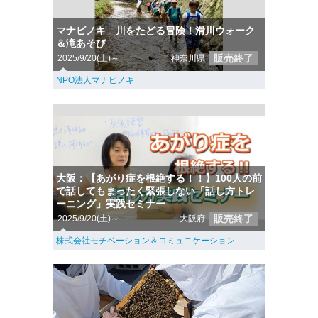
マナビノキ 川をたどる冒険！滑川ウォーク
＆滝あそび
販売終了
2025/9/20(土)～
神奈川県
NPO法人マナビノキ
大阪：【あがり症を根絶する！！】100人の前
で話してもまったく緊張しない「話し方トレ
ーニング」実践セミナー
販売終了
2025/9/20(土)～
大阪府
株式会社モチベーション＆コミュニケーション