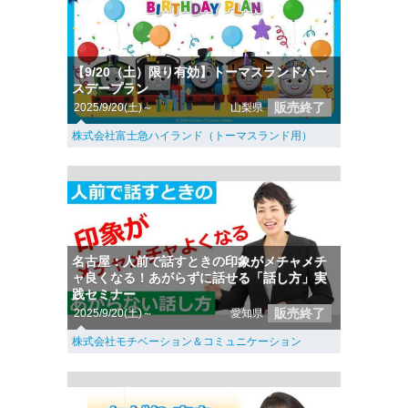
【9/20（土）限り有効】トーマスランドバー
スデープラン
販売終了
2025/9/20(土)～
山梨県
株式会社富士急ハイランド（トーマスランド用）
名古屋：人前で話すときの印象がメチャメチ
ャ良くなる！あがらずに話せる「話し方」実
践セミナー
販売終了
2025/9/20(土)～
愛知県
株式会社モチベーション＆コミュニケーション