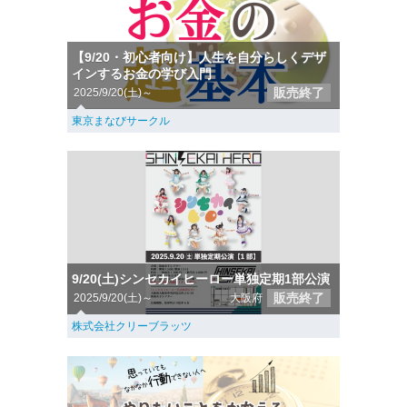
【9/20・初心者向け】人生を自分らしくデザ
インするお金の学び入門
販売終了
2025/9/20(土)～
東京まなびサークル
9/20(土)シンセカイヒーロー単独定期1部公演
販売終了
2025/9/20(土)～
大阪府
株式会社クリーブラッツ