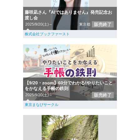
藤咲凪さん『AIではありません』発売記念お
渡し会
販売終了
2025/9/20(土)～
東京都
株式会社ブックファースト
【9/20・zoom】60分でわかる!やりたいこと
をかなえる手帳の鉄則
販売終了
2025/9/20(土)～
東京まなびサークル