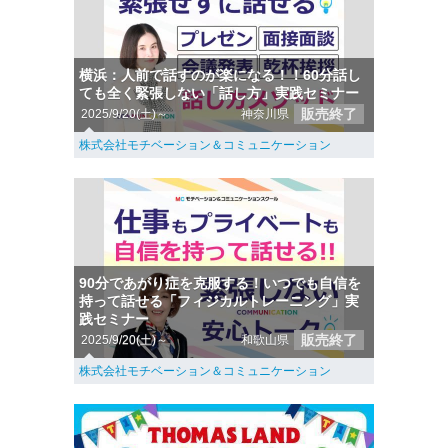
横浜：人前で話すのが楽になる！！60分話し
ても全く緊張しない「話し方」実践セミナー
販売終了
2025/9/20(土)～
神奈川県
株式会社モチベーション＆コミュニケーション
90分であがり症を克服する！いつでも自信を
持って話せる「フィジカルトレーニング」実
践セミナー
販売終了
2025/9/20(土)～
和歌山県
株式会社モチベーション＆コミュニケーション