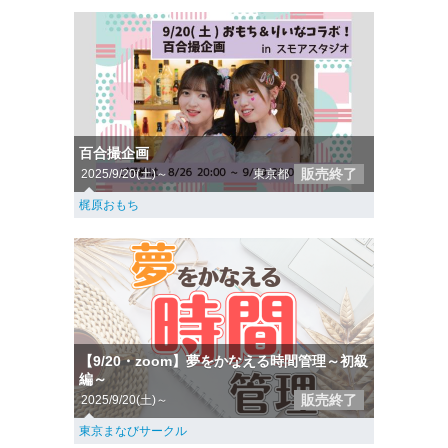
百合撮企画
販売終了
2025/9/20(土)～
東京都
梶原おもち
【9/20・zoom】夢をかなえる時間管理～初級
編～
販売終了
2025/9/20(土)～
東京まなびサークル