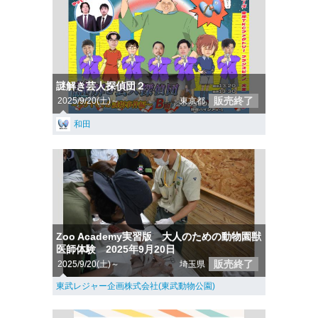
謎解き芸人探偵団２
販売終了
2025/9/20(土)～
東京都
和田
Zoo Academy実習版 大人のための動物園獣
医師体験 2025年9月20日
販売終了
2025/9/20(土)～
埼玉県
東武レジャー企画株式会社(東武動物公園)