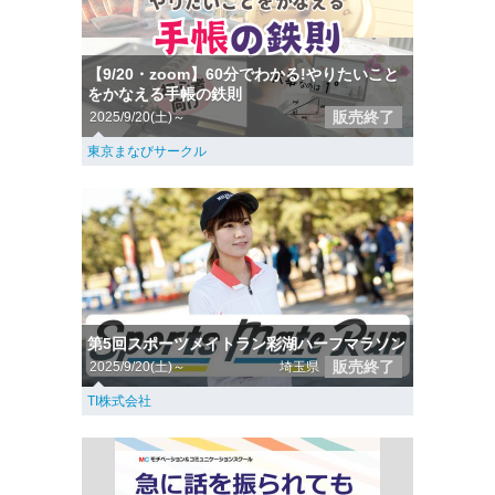
【9/20・zoom】60分でわかる!やりたいこと
をかなえる手帳の鉄則
販売終了
2025/9/20(土)～
東京まなびサークル
第5回スポーツメイトラン彩湖ハーフマラソン
販売終了
2025/9/20(土)～
埼玉県
TI株式会社