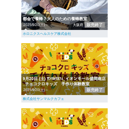
都会で養蜂？大人のための養蜂教室
販売終了
2025/9/20(土)～
大阪府
ホロニクスヘルスケア株式会社
9月20日 (土) ｻﾝﾏﾙｸｶﾌｪ_イオンモール盛岡南店
_チョコクロキッズ 手作り体験教室
販売終了
2025/9/20(土)～
株式会社サンマルクカフェ