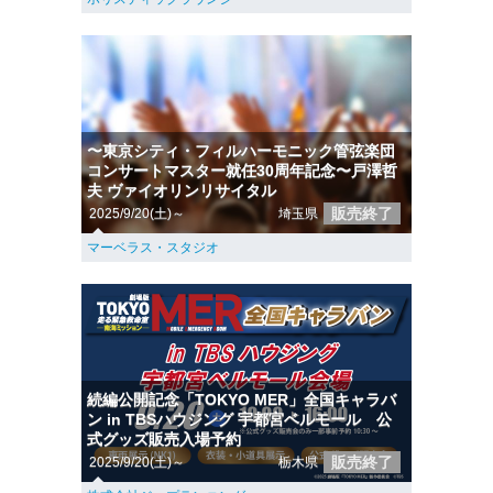
〜東京シティ・フィルハーモニック管弦楽団
コンサートマスター就任30周年記念〜戸澤哲
夫 ヴァイオリンリサイタル
販売終了
2025/9/20(土)～
埼玉県
マーベラス・スタジオ
続編公開記念「TOKYO MER」全国キャラバ
ン in TBSハウジング 宇都宮ベルモール 公
式グッズ販売入場予約
販売終了
2025/9/20(土)～
栃木県