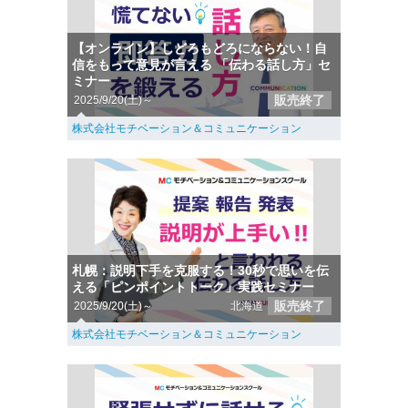
【オンライン】しどろもどろにならない！自
信をもって意見が言える 「伝わる話し方」セ
ミナー
販売終了
2025/9/20(土)～
株式会社モチベーション＆コミュニケーション
札幌：説明下手を克服する！30秒で思いを伝
える「ピンポイントトーク」実践セミナー
販売終了
2025/9/20(土)～
北海道
株式会社モチベーション＆コミュニケーション