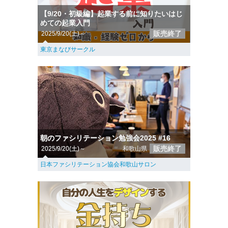
【9/20・初級編】起業する前に知りたいはじ
めての起業入門
販売終了
2025/9/20(土)～
東京まなびサークル
朝のファシリテーション勉強会2025 #16
販売終了
2025/9/20(土)～
和歌山県
日本ファシリテーション協会和歌山サロン