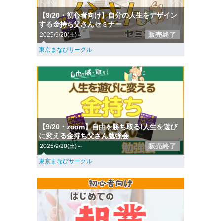
【9/20・初心者向け】自分の人生をデザイン
する金持ち父さんセミナー
販売終了
2025/9/20(土)～
東京まなびサークル
【9/20・zoom】自由を勝ち取る!人生を遊び
に変える金持ち父さん勉強会
販売終了
2025/9/20(土)～
東京まなびサークル