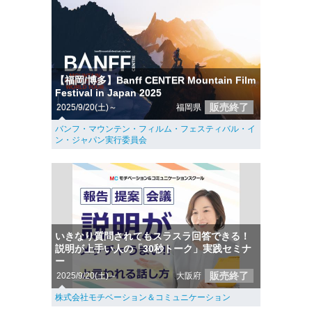
【福岡/博多】Banff CENTER Mountain Film
Festival in Japan 2025
販売終了
2025/9/20(土)～
福岡県
バンフ・マウンテン・フィルム・フェスティバル・イ
ン・ジャパン実行委員会
いきなり質問されてもスラスラ回答できる！
説明が上手い人の「30秒トーク」実践セミナ
ー
販売終了
2025/9/20(土)～
大阪府
株式会社モチベーション＆コミュニケーション