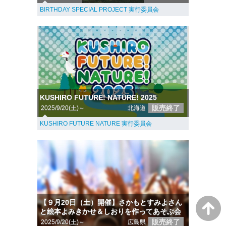
BIRTHDAY SPECIAL PROJECT 実行委員会
KUSHIRO FUTURE! NATURE! 2025
販売終了
2025/9/20(土)～
北海道
KUSHIRO FUTURE NATURE 実行委員会
【９月20日（土）開催】さかもとすみよさん
と絵本よみきかせ＆しおりを作ってあそぶ会
販売終了
2025/9/20(土)～
広島県