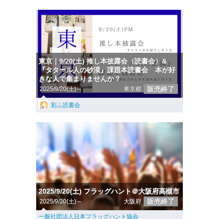
東京｜9/20(土) 推し本披露会（読書会）&
『タタール人の砂漠』課題本読書会 本が好
きな人で集まりませんか？
販売終了
2025/9/20(土)～
東京都
彩ふ読書会
2025/9/20(土) フラッグハント＠大阪府高槻市
販売終了
2025/9/20(土)～
大阪府
一般社団法人日本フラッグハント協会