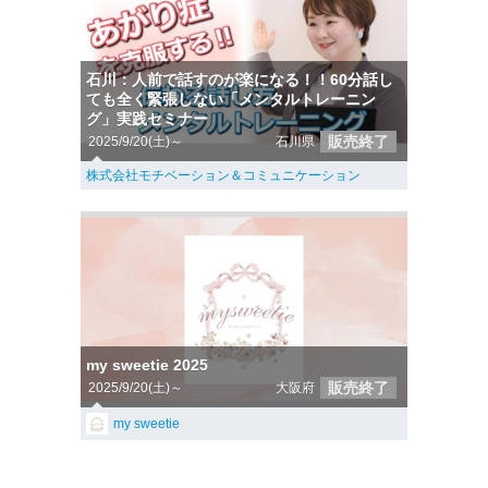
石川：人前で話すのが楽になる！！60分話し
ても全く緊張しない「メンタルトレーニン
グ」実践セミナー
販売終了
2025/9/20(土)～
石川県
株式会社モチベーション＆コミュニケーション
my sweetie 2025
販売終了
2025/9/20(土)～
大阪府
my sweetie