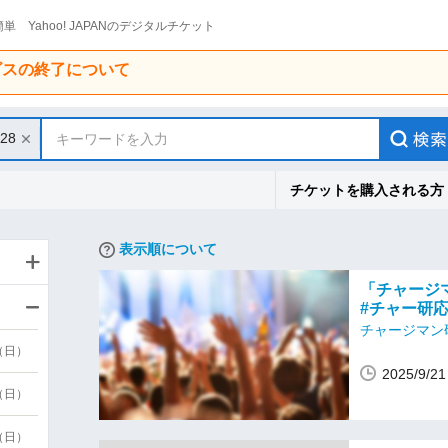
単 Yahoo! JAPANのデジタルチケット
ービスの終了について
/28
キーワードを入力
チケットを購入される方
表示順について
「チャージ
#チャー研
チャージマン
9（日）
2025/9
9（日）
6（日）