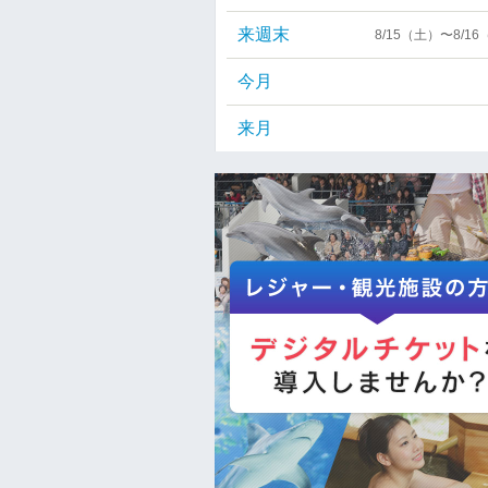
来週末
8/15（土）〜8/1
今月
来月