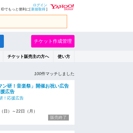
ログイン
IDでもっと便利に[
新規取得
]
チケット作成管理
チケット販売主の方へ
使い方
100
件マッチしました
マン研！音楽祭」開催お祝い広告
応援広告
研！応援広告
/21（日）～22日（月）
販売終了