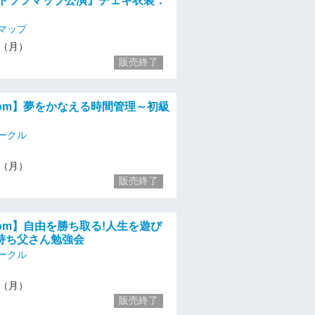
ストソフマップ公演』チェキ衣装：
マップ
22（月）
販売終了
zoom】夢をかなえる時間管理～初級
ークル
22（月）
販売終了
zoom】自由を勝ち取る!人生を遊び
持ち父さん勉強会
ークル
22（月）
販売終了