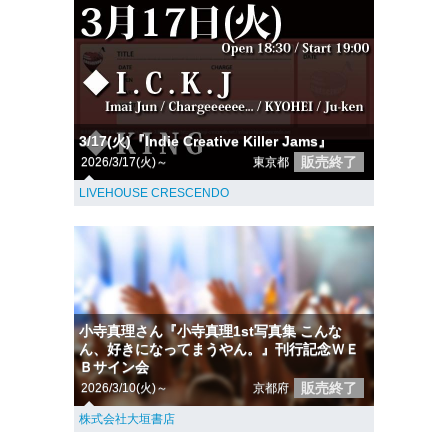
3/17(火)『Indie Creative Killer Jams』
販売終了
2026/3/17(火)～
東京都
LIVEHOUSE CRESCENDO
小寺真理さん『小寺真理1st写真集 こんな
ん、好きになってまうやん。』刊行記念ＷＥ
Ｂサイン会
販売終了
2026/3/10(火)～
京都府
株式会社大垣書店