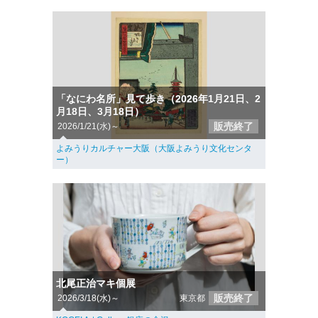
「なにわ名所」見て歩き（2026年1月21日、2
月18日、3月18日）
販売終了
2026/1/21(水)～
よみうりカルチャー大阪（大阪よみうり文化センタ
ー）
北尾正治マキ個展
販売終了
2026/3/18(水)～
東京都