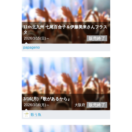
11th北九州 七尾百合子＆伊藤美来さんフラス
タ
販売終了
2026/3/15(日)～
papageno
3/16(月)『歌があるから』
販売終了
2026/3/16(月)～
大阪府
歌う魚