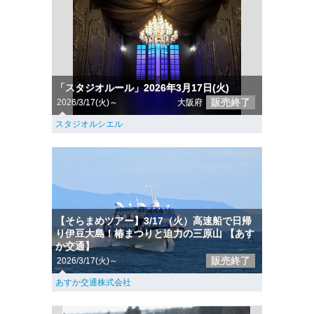
「スタジオルール」2026年3月17日(火)
販売終了
2026/3/17(火)～
大阪府
スタジオルシエル
【そらまめツアー】3/17（火）高速船で日帰
り伊豆大島！椿まつりと迫力の三原山 【あす
か交通】
販売終了
2026/3/17(火)～
あすか交通株式会社