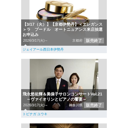
【3/17（火）】【京都伊勢丹】＜エレガンス
＞ラ プードル オートニュアンス来店抽選
お申込み
販売終了
2026/3/17(火)～
京都府
ジェイアール西日本伊勢丹
飛永悠佑輝＆美保子サロンコンサートVol.21
～ヴァイオリンとピアノの饗宴～
販売終了
2026/3/17(火)～
神奈川県
トビナガ ユウキ