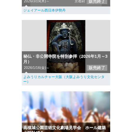
販売終了
2026/3/19(木)～
京都府
ジェイアール西日本伊勢丹
秘仏・非公開寺院を特別参拝（2026年1月～3
月）
販売終了
2026/1/16(金)～
よみうりカルチャー大阪（大阪よみうり文化センタ
ー）
高槻城公園芸術文化劇場見学会 ホール建築