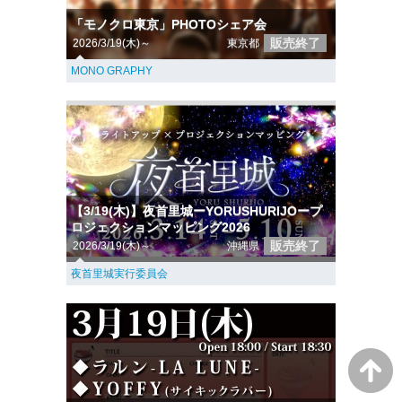
「モノクロ東京」PHOTOシェア会
販売終了
2026/3/19(木)～
東京都
MONO GRAPHY
【3/19(木)】夜首里城ーYORUSHURIJOープ
ロジェクションマッピング2026
販売終了
2026/3/19(木)～
沖縄県
夜首里城実行委員会