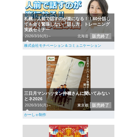
札幌：人前で話すのが楽になる！！60分話し
ても全く緊張しない「話し方」トレーニング
実践セミナー
販売終了
2026/3/16(月)～
北海道
株式会社モチベーション＆コミュニケーション
三日月マンハッタン仲嶺さんに聞いてみない
とネ2026
販売終了
2026/3/16(月)～
東京都
かーしゃ制作