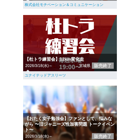
株式会社モチベーション＆コミュニケーション
【杜トラ練習会】12km変化走
販売終了
2026/3/18(水)～
宮城県
ユナイテッドアスリーツ
【おたく女子勉強会】ファンとして、悩みな
がら 〜旧ジャニーズ性加害問題 トークイベン
ト〜
販売終了
2026/3/18(水)～