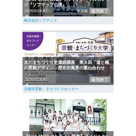
ジ『ソフマップ公演』
販売終了
2026/3/19(木)～
東京都
株式会社ソフマップ
京のまちづくり史連続講座 第８回「道と橋
の景観デザイン－歴史的風景の重ね合わせ
－」
販売終了
2026/3/19(木)～
京都市景観・まちづくりセンター