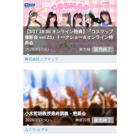
【3/17 18:30 オンライン特典】『コスマップ
撮影会 vol.23』トークショー＆オンライン特
典会
販売終了
2026/3/17(火)～
東京都
株式会社ソフマップ
小木哲朗教授最終講義・懇親会
販売終了
2026/3/17(火)～
神奈川県
ムトウ ヒデキ