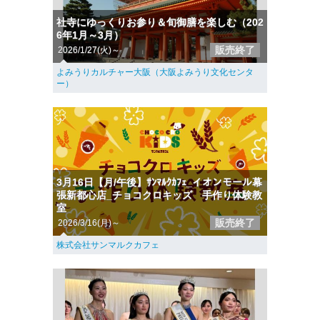
社寺にゆっくりお参り＆旬御膳を楽しむ（202
6年1月～3月）
販売終了
2026/1/27(火)～
よみうりカルチャー大阪（大阪よみうり文化センタ
ー）
3月16日【月/午後】ｻﾝﾏﾙｸｶﾌｪ_イオンモール幕
張新都心店_チョコクロキッズ 手作り体験教
室
販売終了
2026/3/16(月)～
株式会社サンマルクカフェ