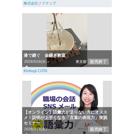
株式会社ソフマップ
漆で継ぐ 金継ぎ教室
販売終了
2026/3/18(水)～
東京都
Kintsugi COTA
【オンライン】語彙力が足りない方にオスス
メ！説明が上手くなる「言葉の表現力」実践
セミナー
販売終了
2026/3/18(水)～