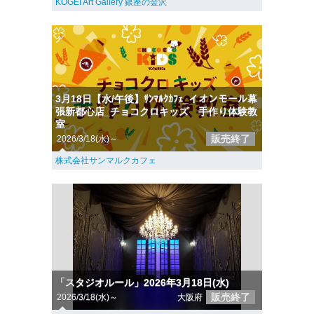
KOGEI Art Gallery 銀座の金沢
3月18日【水/午後】ｻﾝﾏﾙｸｶﾌｪ_イオンモール幕
張新都心店_チョコクロキッズ 手作り体験教
室
販売終了
2026/3/18(水)～
株式会社サンマルクカフェ
「スタジオルール」2026年3月18日(水)
販売終了
2026/3/18(水)～
大阪府