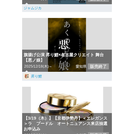
ジャムジカ
旗揚げ公演 昇り鯉×名古屋クリエイト 舞台
【悪ノ娘】
販売終了
2025/12/18(木)～
愛知県
昇り鯉
【3/19（木）】【京都伊勢丹】＜エレガンス
＞ラ プードル オートニュアンス来店抽選
お申込み