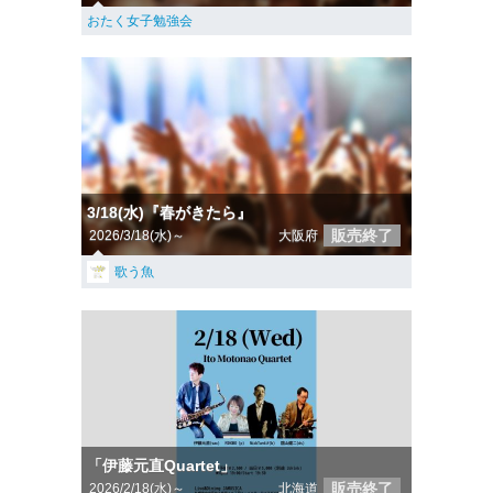
おたく女子勉強会
3/18(水)『春がきたら』
販売終了
2026/3/18(水)～
大阪府
歌う魚
「伊藤元直Quartet」
販売終了
2026/2/18(水)～
北海道