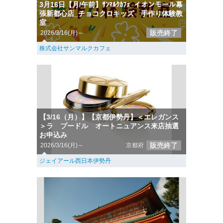
3月16日【月/午前】ｻﾝﾏﾙｸｶﾌｪ_イオンモール幕
張新都心店_チョコクロキッズ 手作り体験教
室
販売終了
2026/3/16(月)～
株式会社サンマルクカフェ
【3/16（月）】【京都伊勢丹】＜エレガンス
＞ラ プードル オートニュアンス来店抽選
お申込み
販売終了
2026/3/16(月)～
京都府
ジェイアール西日本伊勢丹