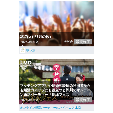
3/17(火)『3月の歌』
販売終了
2026/3/17(火)～
大阪府
歌う魚
マッチングアプリや結婚相談所の利用者から
も婚活力アップにも役立つと評判のオンライ
ン婚活パーティー「良縁フェス」
販売終了
2026/3/17(火)～
オンライン婚活パーティーのパイオニアLMO