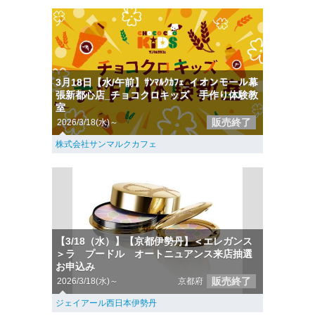
3月18日【水/午前】ｻﾝﾏﾙｸｶﾌｪ_イオンモール幕
張新都心店_チョコクロキッズ 手作り体験教
室
販売終了
2026/3/18(水)～
株式会社サンマルクカフェ
【3/18（水）】【京都伊勢丹】＜エレガンス
＞ラ プードル オートニュアンス来店抽選
お申込み
販売終了
2026/3/18(水)～
京都府
ジェイアール西日本伊勢丹