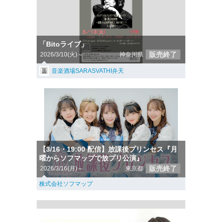
「Bitoライブ」
販売終了
2026/3/10(火)～
神奈川県
音楽酒場SARASVATHI弁天
【3/16・19:00 配信】放課後プリンセス『月
曜からソフマップで放プリ公演』
販売終了
2026/3/16(月)～
東京都
株式会社ソフマップ