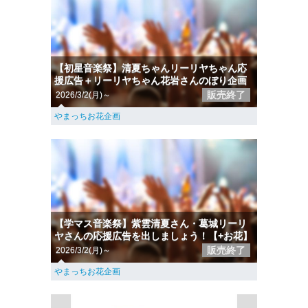
【初星音楽祭】清夏ちゃんリーリヤちゃん応
援広告＋リーリヤちゃん花岩さんのぼり企画
販売終了
2026/3/2(月)～
やまっちお花企画
【学マス音楽祭】紫雲清夏さん・葛城リーリ
ヤさんの応援広告を出しましょう！【+お花】
販売終了
2026/3/2(月)～
やまっちお花企画