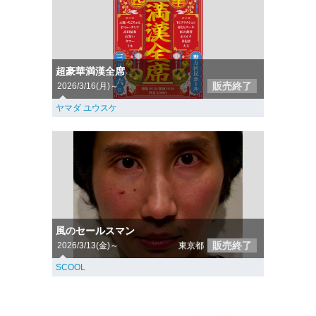
超豪華満漢全席
販売終了
2026/3/16(月)～
ヤマダ ユウスケ
風のセールスマン
販売終了
2026/3/13(金)～
東京都
SCOOL