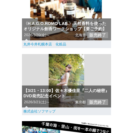
〈H.A.G.O.ROMO LAB.〉天然香料を使った
オリジナル創香ワークショップ【要ご予約】
販売終了
2026/3/20(金)～
北海道
丸井今井札幌本店 化粧品
【3/21・13:00】佐々木優佳里『二人の秘密』
DVD発売記念イベント
販売終了
2026/3/21(土)～
東京都
株式会社ソフマップ