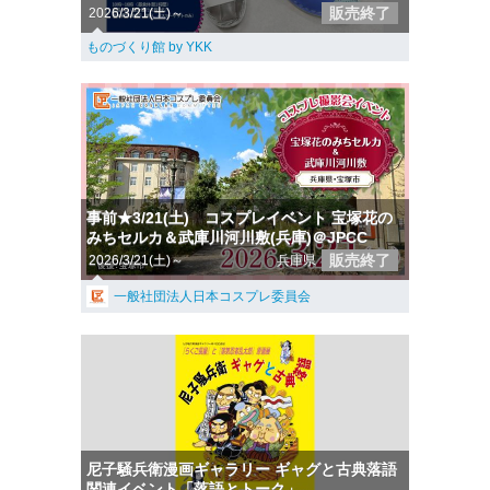
販売終了
2026/3/21(土)～
ものづくり館 by YKK
事前★3/21(土) コスプレイベント 宝塚花の
みちセルカ＆武庫川河川敷(兵庫)＠JPCC
販売終了
2026/3/21(土)～
兵庫県
一般社団法人日本コスプレ委員会
尼子騒兵衛漫画ギャラリー ギャグと古典落語
関連イベント「落語とトーク」