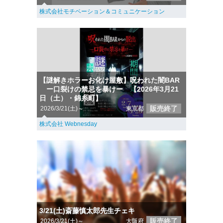
株式会社モチベーション＆コミュニケーション
【謎解きホラーお化け屋敷】呪われた闇BAR
ー口裂けの禁忌を暴けー 【2026年3月21
日（土）・錦糸町】
販売終了
2026/3/21(土)～
東京都
株式会社 Webnesday
3/21(土)斎藤慎太郎先生チェキ
販売終了
2026/3/21(土)～
大阪府