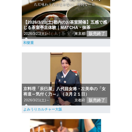
【2026/3/21(土)都内のお茶室開催】五感で感
じる茶室亭主体験｜MATCHA・抹茶
販売終了
2026/3/21(土)～
東京都
和樂重
京料理「辰巳屋」八代目女将・左美幸の「女
将道～気付く力～」（３月２１日）
販売終了
2026/3/21(土)～
京都府
よみうりカルチャー大阪