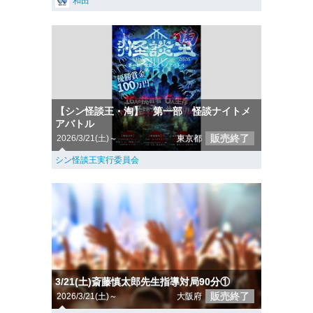
和田
【シン怪談王・淘】 第一部 怪談ナイトメ
アバトル
販売終了
2026/3/21(土)～
東京都
シン怪談王実行委員会
3/21(土)斎藤慎太郎先生指導対局90分①
販売終了
2026/3/21(土)～
大阪府