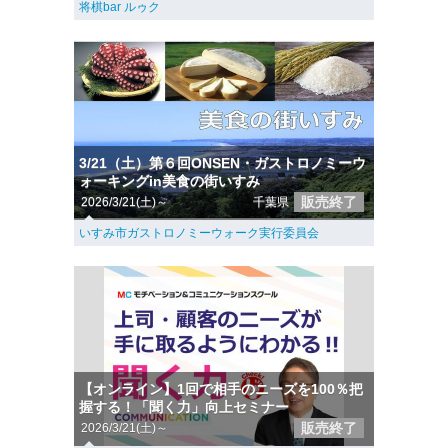
将棋bar ルゥク
3/21（土）第６回ONSEN・ガストロノミーウ
ォーキングin美食の街いすみ
販売終了
2026/3/21(土)～
千葉県
いすみ市ガストロノミーウォーク実行委員会
【オンライン】1回で相手のニーズを100％把
握する！「聞く力」向上セミナー
販売終了
2026/3/21(土)～