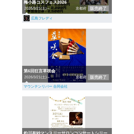
梅小路コスフェス2026
販売終了
2026/3/21(土)～
京都府
広島フレディ
第6回狂言草咲会
販売終了
2026/3/21(土)～
京都府
マウンテンリバー 合同会社
釣川有紗マンスリーサロンコンサートシリー