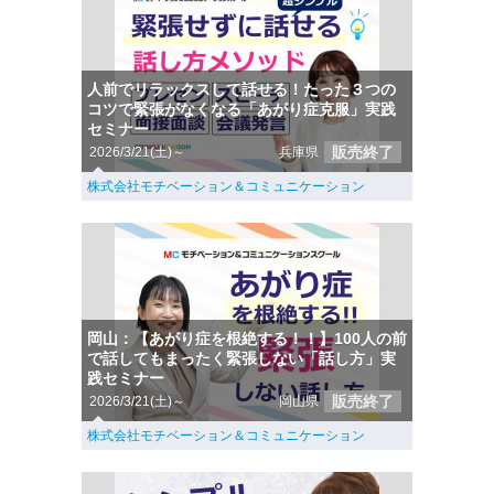
人前でリラックスして話せる！たった３つの
コツで緊張がなくなる「あがり症克服」実践
セミナー
販売終了
2026/3/21(土)～
兵庫県
株式会社モチベーション＆コミュニケーション
岡山：【あがり症を根絶する！！】100人の前
で話してもまったく緊張しない「話し方」実
践セミナー
販売終了
2026/3/21(土)～
岡山県
株式会社モチベーション＆コミュニケーション