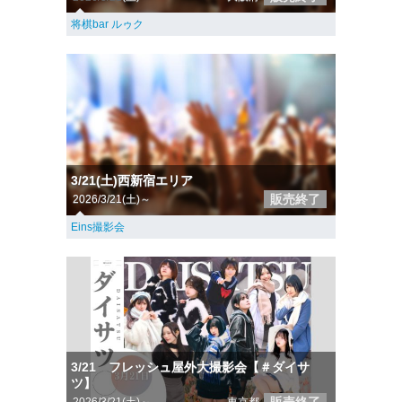
将棋bar ルゥク
3/21(土)西新宿エリア
販売終了
2026/3/21(土)～
Eins撮影会
3/21 フレッシュ屋外大撮影会【＃ダイサ
ツ】