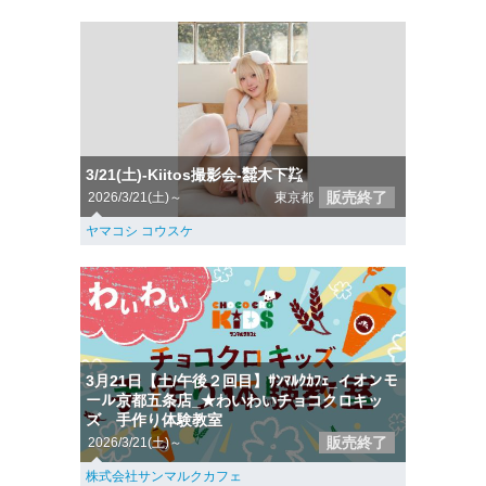
3/21(土)-Kiitos撮影会-㍿木下㌠
販売終了
2026/3/21(土)～
東京都
ヤマコシ コウスケ
3月21日【土/午後２回目】ｻﾝﾏﾙｸｶﾌｪ_イオンモ
ール京都五条店_★わいわいチョコクロキッ
ズ 手作り体験教室
販売終了
2026/3/21(土)～
株式会社サンマルクカフェ