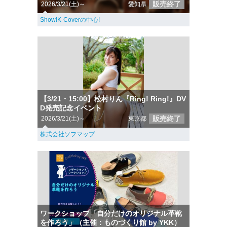
販売終了
2026/3/21(土)～
愛知県
Show!K-Coverの中心!
【3/21・15:00】松村りん『Ring! Ring!』DV
D発売記念イベント
販売終了
2026/3/21(土)～
東京都
株式会社ソフマップ
ワークショップ「自分だけのオリジナル革靴
を作ろう」（主催：ものづくり館 by YKK）