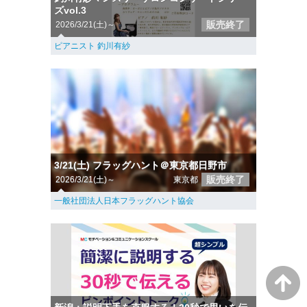
ズvol.3
販売終了
2026/3/21(土)～
ピアニスト 釣川有紗
3/21(土) フラッグハント＠東京都日野市
販売終了
2026/3/21(土)～
東京都
一般社団法人日本フラッグハント協会