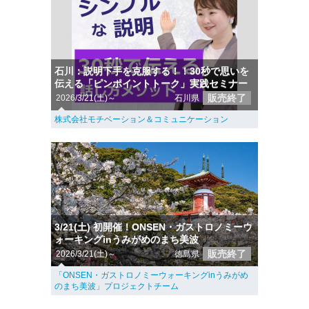
石川：説明下手を克服する！！30秒で思いを
伝える「ピンポイントトーク」実践セミナー
販売終了
2026/3/21(土)～
石川県
株式会社モチベーション＆コミュニケーション
3/21(土) 初開催！ONSEN・ガストロノミーウ
ォーキングinうみがめのまち美波
販売終了
2026/3/21(土)～
徳島県
「ONSEN・ガストロノミーウォーキングinうみがめ
のまち美波」プロジェクトチーム