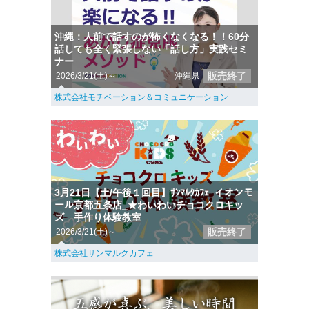
沖縄：人前で話すのが怖くなくなる！！60分
話しても全く緊張しない「話し方」実践セミ
ナー
販売終了
2026/3/21(土)～
沖縄県
株式会社モチベーション＆コミュニケーション
3月21日【土/午後１回目】ｻﾝﾏﾙｸｶﾌｪ_イオンモ
ール京都五条店_★わいわいチョコクロキッ
ズ 手作り体験教室
販売終了
2026/3/21(土)～
株式会社サンマルクカフェ