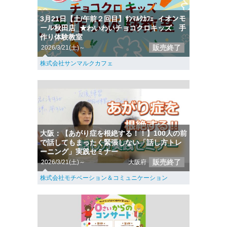
3月21日【土/午前２回目】ｻﾝﾏﾙｸｶﾌｪ_イオンモ
ール秋田店_★わいわいチョコクロキッズ 手
作り体験教室
販売終了
2026/3/21(土)～
株式会社サンマルクカフェ
大阪：【あがり症を根絶する！！】100人の前
で話してもまったく緊張しない「話し方トレ
ーニング」実践セミナー
販売終了
2026/3/21(土)～
大阪府
株式会社モチベーション＆コミュニケーション