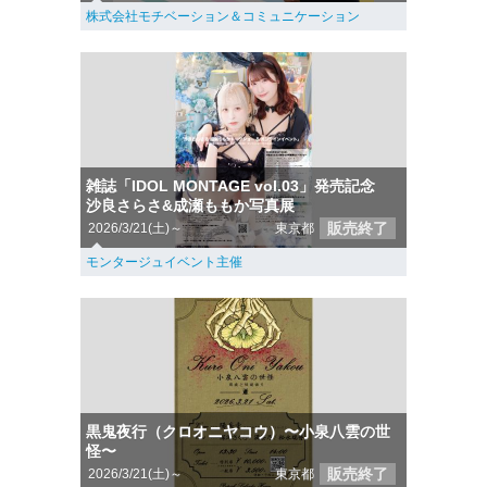
株式会社モチベーション＆コミュニケーション
雑誌「IDOL MONTAGE vol.03」発売記念
沙良さらさ&成瀬ももか写真展
販売終了
2026/3/21(土)～
東京都
モンタージュイベント主催
黒鬼夜行（クロオニヤコウ）〜小泉八雲の世
怪〜
販売終了
2026/3/21(土)～
東京都