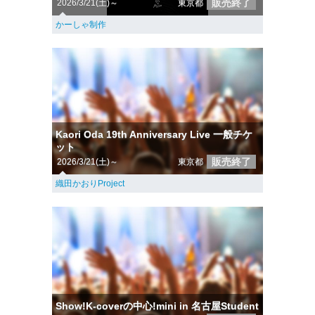
販売終了
2026/3/21(土)～
東京都
かーしゃ制作
Kaori Oda 19th Anniversary Live 一般チケ
ット
販売終了
2026/3/21(土)～
東京都
織田かおりProject
Show!K-coverの中心!mini in 名古屋Student