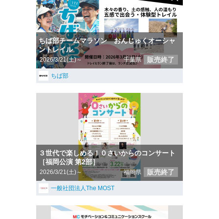
ちば部チームマラソン おんじゅくオーシャ
ントレイル
販売終了
2026/3/21(土)～
千葉県
ちば部
３世代で楽しめる！０さいからのコンサート
［福岡公演 第2部］
販売終了
2026/3/21(土)～
福岡県
一般社団法人The MOST