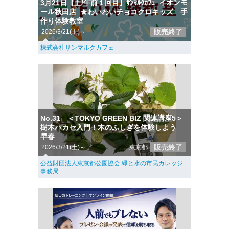
3月21日【土/午前１回目】ｻﾝﾏﾙｸｶﾌｪ_イオンモ
ール秋田店_★わいわいチョコクロキッズ 手
作り体験教室
販売終了
2026/3/21(土)～
株式会社サンマルクカフェ
No.31 ＜TOKYO GREEN BIZ 関連講座5＞
樹木ハカセ入門！木のふしぎを体験しよう
早春
販売終了
2026/3/21(土)～
東京都
公益財団法人東京都公園協会 緑と水の市民カレッジ
事務局