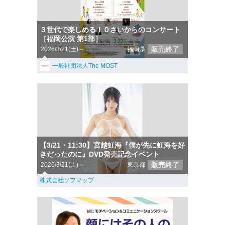
３世代で楽しめる！０さいからのコンサート
［福岡公演 第1部］
販売終了
2026/3/21(土)～
福岡県
一般社団法人The MOST
【3/21・11:30】宮越虹海『僕が先に虹海を好
きだったのに』DVD発売記念イベント
販売終了
2026/3/21(土)～
東京都
株式会社ソフマップ