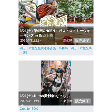
3/21(土) 第6回ONSEN・ガストロノミーウォ
ーキング in 四万十市
販売終了
2026/3/21(土)～
高知県
四万十市観光振興連絡会議（事務局：四万十市観光商
工課）
3/21(土)-Kiitos撮影会-なっちぃ
販売終了
2026/3/21(土)～
東京都
CreationBOX