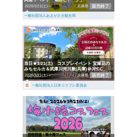
販売終了
2026/3/21(土)～
兵庫県
一般社団法人あまがさき観光局
当日★3/21(土) コスプレイベント 宝塚花の
みちセルカ＆武庫川河川敷(兵庫)＠JPCC
販売終了
2026/3/21(土)～
兵庫県
一般社団法人日本コスプレ委員会