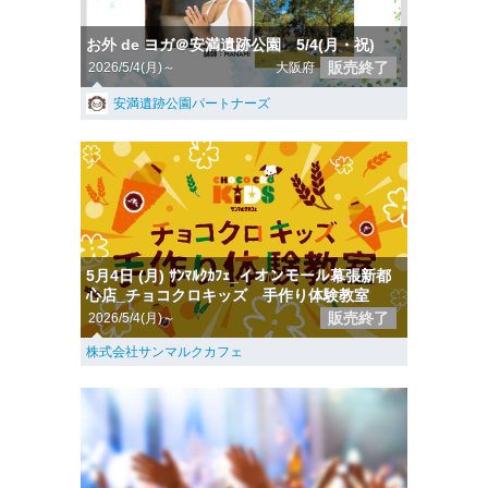
お外 de ヨガ＠安満遺跡公園 5/4(月・祝)
販売終了
2026/5/4(月)～
大阪府
安満遺跡公園パートナーズ
5月4日 (月) ｻﾝﾏﾙｸｶﾌｪ_イオンモール幕張新都
心店_チョコクロキッズ 手作り体験教室
販売終了
2026/5/4(月)～
株式会社サンマルクカフェ