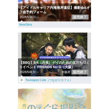
【アイドルキャリア内海海岸遠征】撮影会&オ
フ会予約フォーム
販売終了
2026/5/3(日)～
NewStory
【BBQ】5/4（月祝）ゲイのための友だちづく
りイベント FRIENDS for G（大阪）
販売終了
2026/5/4(月)～
大阪府
Tsunagary Cafe（つながりカフェ）