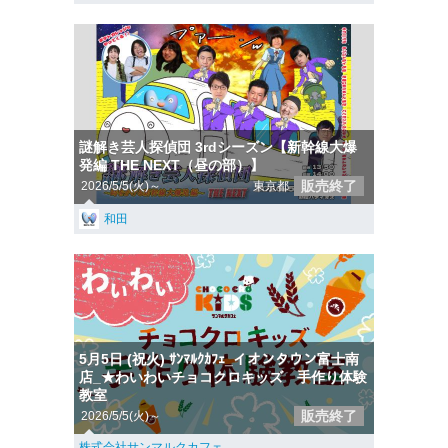
謎解き芸人探偵団 3rdシーズン【新幹線大爆
発編 THE NEXT（昼の部）】
販売終了
2026/5/5(火)～
東京都
和田
5月5日 (祝火) ｻﾝﾏﾙｸｶﾌｪ_イオンタウン富士南
店_★わいわいチョコクロキッズ 手作り体験
教室
販売終了
2026/5/5(火)～
株式会社サンマルクカフェ