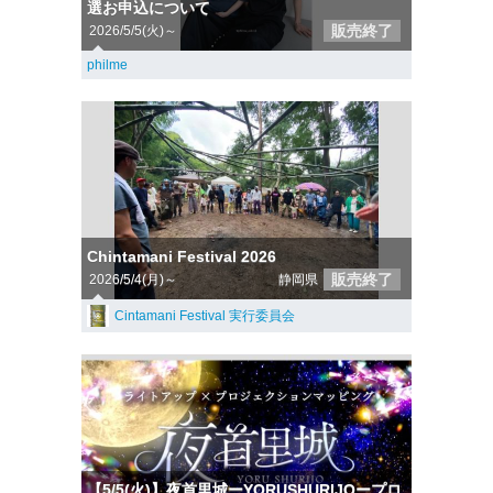
選お申込について
販売終了
2026/5/5(火)～
philme
Chintamani Festival 2026
販売終了
2026/5/4(月)～
静岡県
Cintamani Festival 実行委員会
【5/5(火)】夜首里城ーYORUSHURIJOープロ