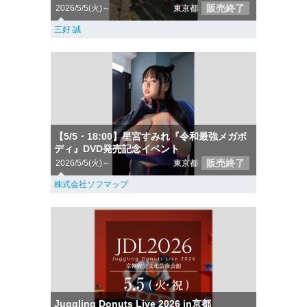
販売終了
2026/5/5(火)～
東京都
三好 誠
【5/5・18:00】星宮すみれ『令和最強メガボ
ディ』DVD発売記念イベント
販売終了
2026/5/5(火)～
東京都
株式会社ソフマップ
Juggling Donuts Live 2026 in京都