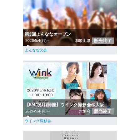
第3回よんななオープン
販売終了
2026/5/4(月)～
和歌山県
よんななの会
【5/4(祝月)開催】ウインク撮影会@大阪
販売終了
2026/5/4(月)～
大阪府
ウインク撮影会