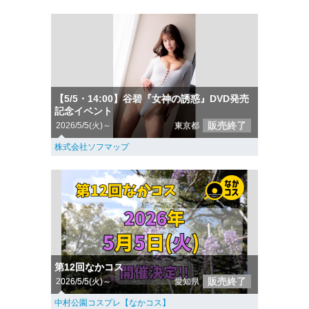
【5/5・14:00】谷碧『女神の誘惑』DVD発売
記念イベント
販売終了
2026/5/5(火)～
東京都
株式会社ソフマップ
第12回なかコス
販売終了
2026/5/5(火)～
愛知県
中村公園コスプレ【なかコス】