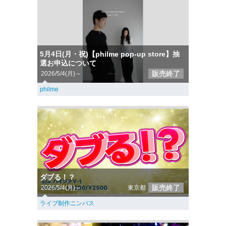
5月4日(月・祝)【philme pop-up store】抽
選お申込について
販売終了
2026/5/4(月)～
philme
ダブる！？
販売終了
2026/5/4(月)～
東京都
ライブ制作ニンバス