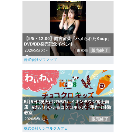
【5/5・12:00】雨宮留菜『ハメられたKcup』
DVD/BD発売記念イベント
販売終了
2026/5/5(火)～
東京都
株式会社ソフマップ
5月5日 (祝火) ｻﾝﾏﾙｸｶﾌｪ_イオンタウン富士南
店_★わいわいチョコクロキッズ 手作り体験
教室
販売終了
2026/5/5(火)～
株式会社サンマルクカフェ