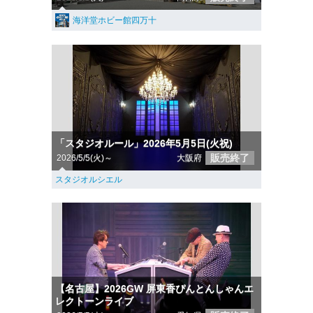
海洋堂ホビー館四万十
「スタジオルール」2026年5月5日(火祝)
販売終了
2026/5/5(火)～
大阪府
スタジオルシエル
【名古屋】2026GW 屏東香ぴんとんしゃんエ
レクトーンライブ