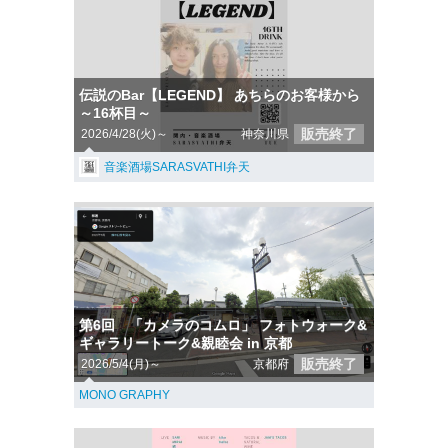
伝説のBar【LEGEND】 あちらのお客様から
～16杯目～
販売終了
2026/4/28(火)～
神奈川県
音楽酒場SARASVATHI弁天
第6回 「カメラのコムロ」 フォトウォーク&
ギャラリートーク&親睦会 in 京都
販売終了
2026/5/4(月)～
京都府
MONO GRAPHY