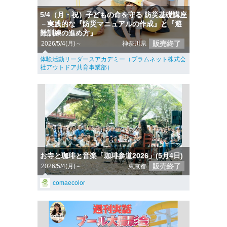
5/4（月・祝）子どもの命を守る 防災基礎講座
－実践的な『防災マニュアルの作成』と『避
難訓練の進め方』
販売終了
2026/5/4(月)～
神奈川県
体験活動リーダースアカデミー（プラムネット株式会
社アウトドア共育事業部）
お寺と珈琲と音楽「珈琲参道2026」(5月4日)
販売終了
2026/5/4(月)～
東京都
comaecolor