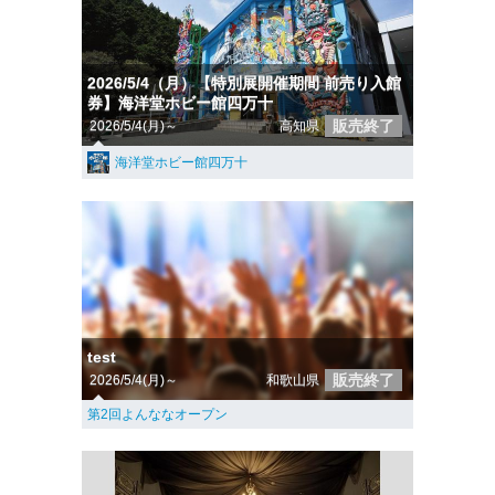
2026/5/4（月）【特別展開催期間 前売り入館
券】海洋堂ホビー館四万十
販売終了
2026/5/4(月)～
高知県
海洋堂ホビー館四万十
test
販売終了
2026/5/4(月)～
和歌山県
第2回よんななオープン​