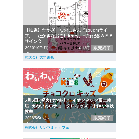
【抽選】たかぎ なおこさん『150cmライ
フ。 たかぎなおこLibrary』刊行記念ＷＥＢ
サイン会
販売終了
2026/4/27(月)～
京都府
株式会社大垣書店
5月5日 (祝火) ｻﾝﾏﾙｸｶﾌｪ_イオンタウン富士南
店_★わいわいチョコクロキッズ 手作り体験
教室
販売終了
2026/5/5(火)～
株式会社サンマルクカフェ