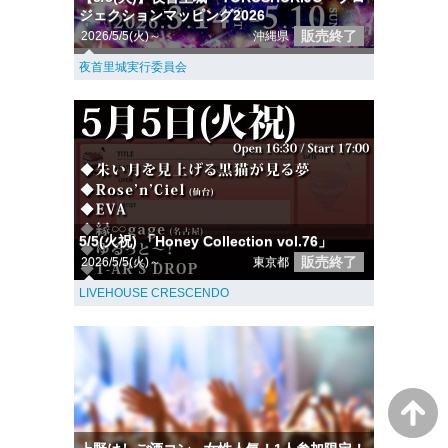
ジェクションマッピング2026
販売終了
2026/5/5(火)～
沖縄県
夜首里城実行委員会
5/5(火祝) 「Honey Collection vol.76」
販売終了
2026/5/5(火)～
東京都
LIVEHOUSE CRESCENDO