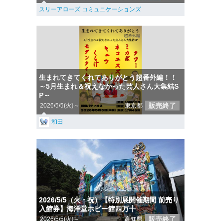
スリーアローズ コミュニケーションズ
生まれてきてくれてありがとう超番外編！！
～5月生まれ＆祝えなかった芸人さん大集結S
P～
販売終了
2026/5/5(火)～
東京都
和田
2026/5/5（火・祝）【特別展開催期間 前売り
入館券】海洋堂ホビー館四万十
販売終了
2026/5/5(火)～
高知県