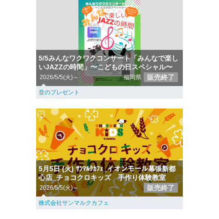
5/5みんなワクワクコンサート「みんなで楽し
いJAZZの時間」〜こどもの日スペシャル〜
販売終了
2026/5/5(火)～
福岡県
音のプレゼント
5月5日 (火) ｻﾝﾏﾙｸｶﾌｪ_イオンモール幕張新都
心店_チョコクロキッズ 手作り体験教室
販売終了
2026/5/5(火)～
株式会社サンマルクカフェ