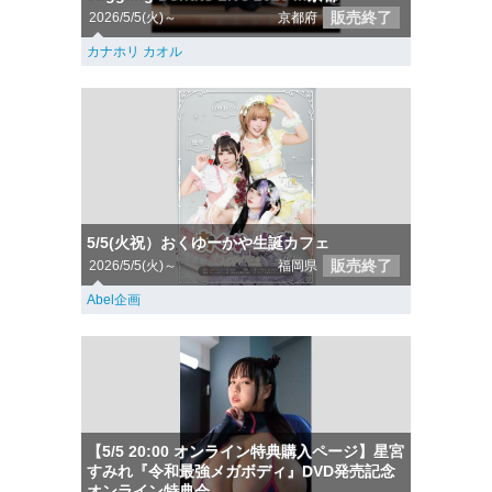
販売終了
2026/5/5(火)～
京都府
カナホリ カオル
5/5(火祝）おくゆーかや生誕カフェ
販売終了
2026/5/5(火)～
福岡県
Abel企画
【5/5 20:00 オンライン特典購入ページ】星宮
すみれ『令和最強メガボディ』DVD発売記念
オンライン特典会