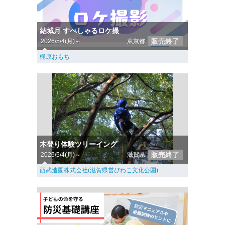
結城月 すぺしゃるロケ撮
販売終了
2026/5/4(月)～
東京都
梶原おもち
木登り体験ツリーイング
販売終了
2026/5/4(月)～
滋賀県
西武造園株式会社(滋賀県営びわこ文化公園)