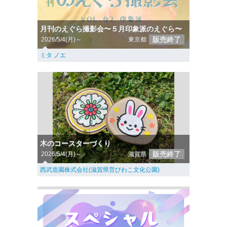
月刊のえぐら撮影会〜５月印象派のえぐら〜
販売終了
2026/5/4(月)～
東京都
ミタ ノエ
木のコースターづくり
販売終了
2026/5/4(月)～
滋賀県
西武造園株式会社(滋賀県営びわこ文化公園)