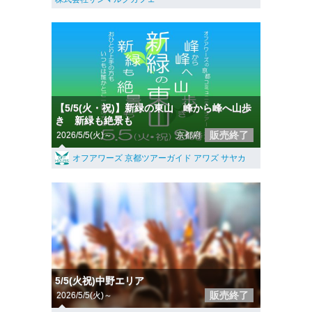
【5/5(火・祝)】新緑の東山 峰から峰へ山歩
き 新緑も絶景も
販売終了
2026/5/5(火)～
京都府
オフアワーズ 京都ツアーガイド アワズ サヤカ
5/5(火祝)中野エリア
販売終了
2026/5/5(火)～