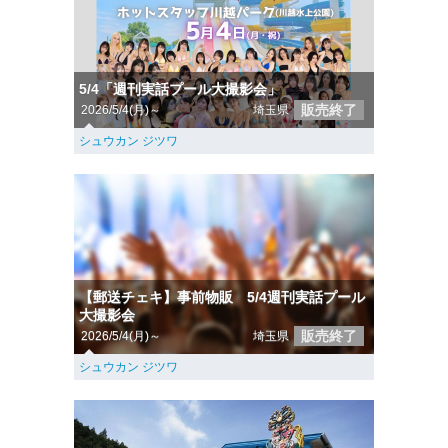
5/4「週刊実話プール大撮影会」
販売終了
2026/5/4(月)～
埼玉県
シュウカン ジツワ
【郵送チェキ】事前物販 5/4週刊実話プール
大撮影会
販売終了
2026/5/4(月)～
埼玉県
シュウカン ジツワ