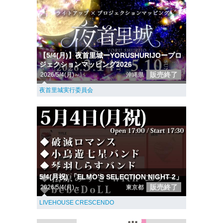
【5/4(月)】夜首里城ーYORUSHURIJOープロ
ジェクションマッピング2026
販売終了
2026/5/4(月)～
沖縄県
夜首里城実行委員会
5/4(月祝) 「ELMO’S SELECTION NIGHT 2」
販売終了
2026/5/4(月)～
東京都
LIVEHOUSE CRESCENDO