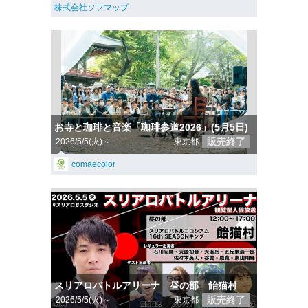
株式会社ソフマップ
お寺と珈琲と音楽「珈琲参道2026」(5月5日)
販売終了
2026/5/5(火)～
東京都
comaecolor
スリアロバトルアリーナ 昼の部 飴猫村
販売終了
2026/5/5(火)～
東京都