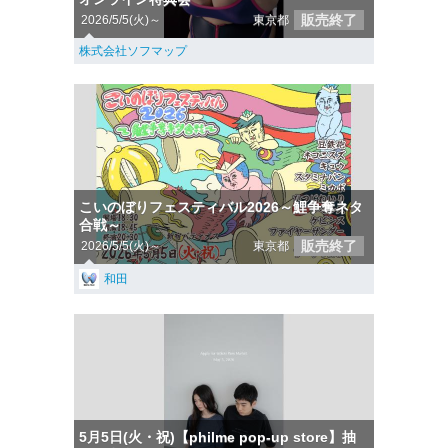
販売終了
2026/5/5(火)～
東京都
株式会社ソフマップ
こいのぼりフェスティバル2026～鯉争奪ネタ
合戦～
販売終了
2026/5/5(火)～
東京都
和田
5月5日(火・祝)【philme pop-up store】抽