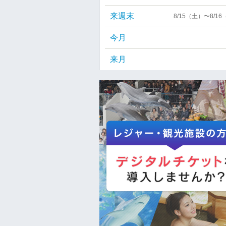
来週末
8/15（土）〜8/1
今月
来月