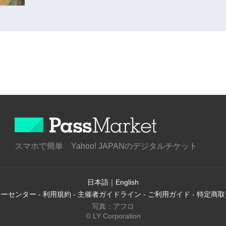
スマホで簡単 Yahoo! JAPANのデジタルチケット
日本語
｜
English
シーセンター
-
利用規約
-
主催者ガイドライン
-
ご利用ガイド
-
特定商取
写真：アフロ
© LY Corporation