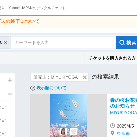
単 Yahoo! JAPANのデジタルチケット
ービスの終了について
30
キーワードを入力
チケットを購入される方
の検索結果
販売主：MIYUKIYOGA
表示順について
春の桜お花見
のお知らせ
9（日）
MIYUKIYOGA
9（日）
2025/4/
東京都
6（日）