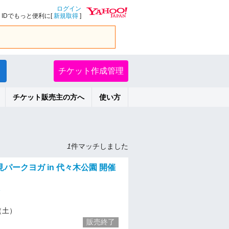
ログイン
IDでもっと便利に[
新規取得
]
チケット作成管理
チケット販売主の方へ
使い方
1
件マッチしました
パークヨガ in 代々木公園 開催
5（土）
販売終了