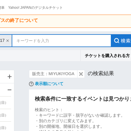
単 Yahoo! JAPANのデジタルチケット
ービスの終了について
/17
キーワードを入力
チケットを購入される方
の検索結果
販売主：MIYUKIYOGA
表示順について
検索条件に一致するイベントは見つかり
9（日）
検索のヒント：
・キーワードに誤字・脱字がないか確認します。
9（日）
・別のカテゴリに変えてみます。
・別の開催地、開催日を選択します。
6（日）