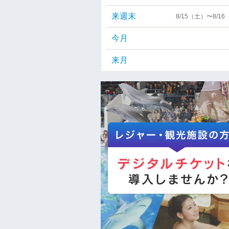
来週末
8/15（土）〜8/1
今月
来月