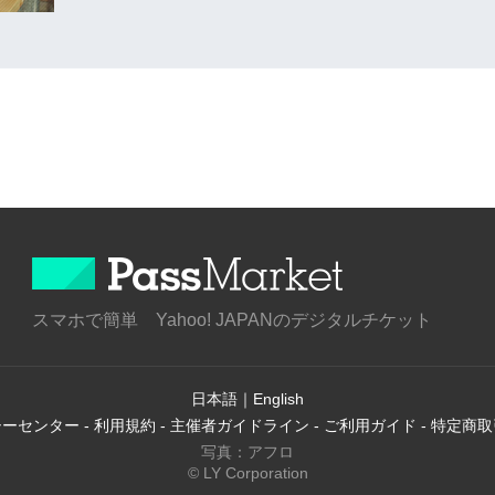
スマホで簡単 Yahoo! JAPANのデジタルチケット
日本語
｜
English
シーセンター
-
利用規約
-
主催者ガイドライン
-
ご利用ガイド
-
特定商取
写真：アフロ
© LY Corporation