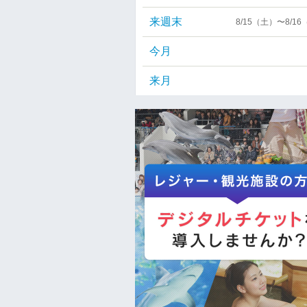
来週末
8/15（土）〜8/1
今月
来月