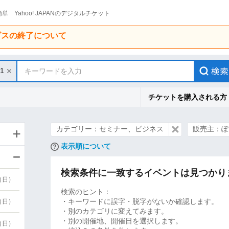
単 Yahoo! JAPANのデジタルチケット
ービスの終了について
/1
キーワードを入力
チケットを購入される方
カテゴリー：セミナー、ビジネス
販売主：ぽ
表示順について
検索条件に一致するイベントは見つかり
9（日）
検索のヒント：
・キーワードに誤字・脱字がないか確認します。
9（日）
・別のカテゴリに変えてみます。
・別の開催地、開催日を選択します。
6（日）