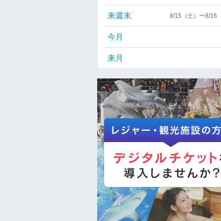
来週末
8/15（土）〜8/1
今月
来月