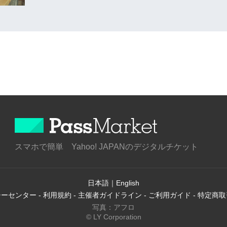
スマホで簡単 Yahoo! JAPANのデジタルチケット
日本語
｜
English
シーセンター
-
利用規約
-
主催者ガイドライン
-
ご利用ガイド
-
特定商取
写真：アフロ
© LY Corporation