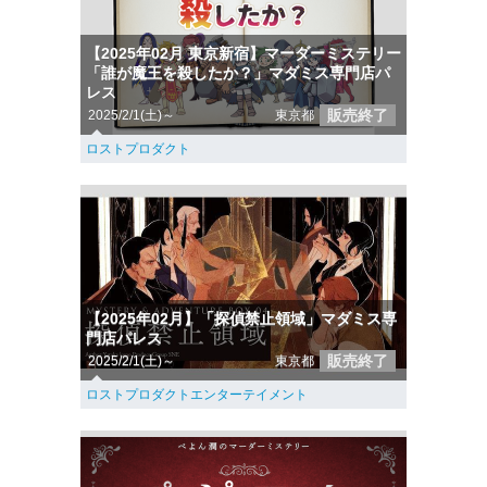
【2025年02月 東京新宿】マーダーミステリー
「誰が魔王を殺したか？」マダミス専門店パ
レス
販売終了
2025/2/1(土)～
東京都
ロストプロダクト
【2025年02月】「探偵禁止領域」マダミス専
門店パレス
販売終了
2025/2/1(土)～
東京都
ロストプロダクトエンターテイメント