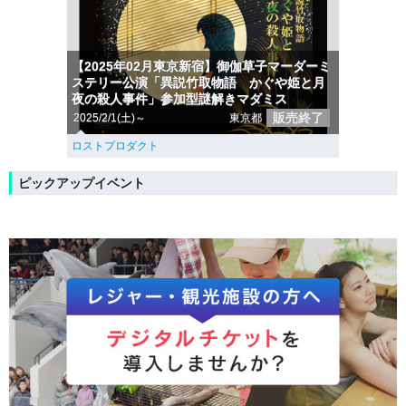
【2025年02月東京新宿】御伽草子マーダーミ
ステリー公演「異説竹取物語 かぐや姫と月
夜の殺人事件」参加型謎解きマダミス
販売終了
2025/2/1(土)～
東京都
ロストプロダクト
ピックアップイベント