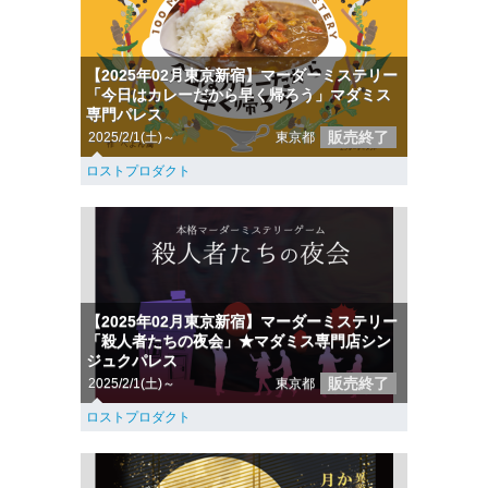
【2025年02月東京新宿】マーダーミステリー
「今日はカレーだから早く帰ろう」マダミス
専門パレス
販売終了
2025/2/1(土)～
東京都
ロストプロダクト
【2025年02月東京新宿】マーダーミステリー
「殺人者たちの夜会」★マダミス専門店シン
ジュクパレス
販売終了
2025/2/1(土)～
東京都
ロストプロダクト