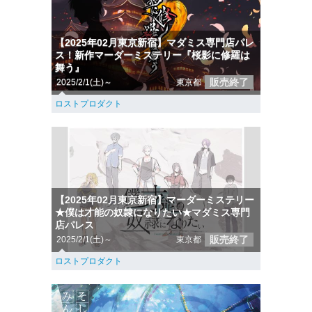
【2025年02月東京新宿】マダミス専門店パレ
ス！新作マーダーミステリー『桜影に修羅は
舞う』
販売終了
2025/2/1(土)～
東京都
ロストプロダクト
【2025年02月東京新宿】マーダーミステリー
★僕は才能の奴隷になりたい★マダミス専門
店パレス
販売終了
2025/2/1(土)～
東京都
ロストプロダクト