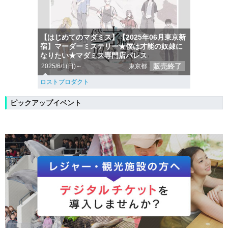
【はじめてのマダミス】【2025年06月東京新
宿】マーダーミステリー★僕は才能の奴隷に
なりたい★マダミス専門店パレス
販売終了
2025/6/1(日)～
東京都
ロストプロダクト
ピックアップイベント