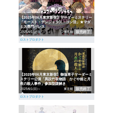
【2025年06月東京新宿】マーダーミステリー
「モースト・デンジャラス・コン活」★マダ
ミス専門パレス
販売終了
2025/6/1(日)～
東京都
ロストプロダクト
【2025年06月東京新宿】御伽草子マーダーミ
ステリー公演「異説竹取物語 かぐや姫と月
夜の殺人事件」参加型謎解き
販売終了
2025/6/1(日)～
東京都
ロストプロダクト