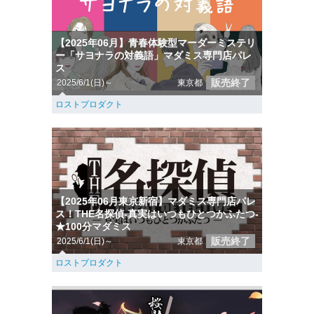
【2025年06月】青春体験型マーダーミステリ
ー「サヨナラの対義語」マダミス専門店パレ
ス
販売終了
2025/6/1(日)～
東京都
ロストプロダクト
【2025年06月東京新宿】マダミス専門店パレ
ス！THE名探偵-真実はいつもひとつかふたつ-
★100分マダミス
販売終了
2025/6/1(日)～
東京都
ロストプロダクト