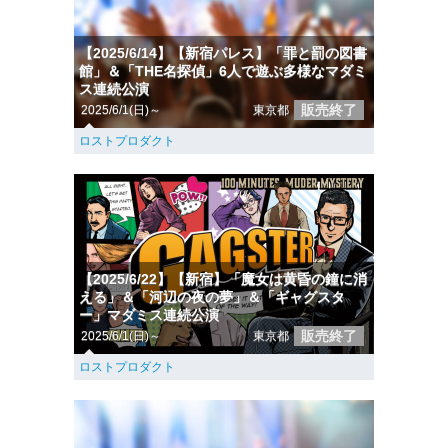
【2025/6/14】【新宿パレス】「罪と罰の図書
館」＆「THE名探偵」6人で遊ぶ多様なマダミ
ス連続公演
販売終了
2025/6/1(日)～
東京都
ロストプロダクト
【2025/6/22】【新宿】「魔女は黄昏の鐘に消
える」＆「河辺の夜の夢」＆「ギャグスタ
ー」マダミス連続公演
販売終了
2025/6/1(日)～
東京都
ロストプロダクト