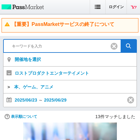
ログイン
【重要】PassMarketサービスの終了について
開催地を選択
ロストプロダクトエンターテイメント
＞
本、ゲーム、アニメ
2025/06/23
～
2025/06/29
13
件マッチしました
表示順について