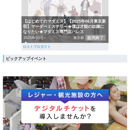
【はじめてのマダミス】【2025年06月東京新
宿】マーダーミステリー★僕は才能の奴隷に
なりたい★マダミス専門店パレス
販売終了
2025/6/1(日)～
東京都
ロストプロダクト
ピックアップイベント