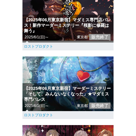
【2025年06月東京新宿】マダミス専門店パレ
ス！新作マーダーミステリー『桜影に修羅は
舞う』
販売終了
2025/6/1(日)～
東京都
ロストプロダクト
【2025年06月東京新宿】マーダーミステリー
「そして、みんないなくなった」★マダミス
専門パレス
販売終了
2025/6/1(日)～
東京都
ロストプロダクト