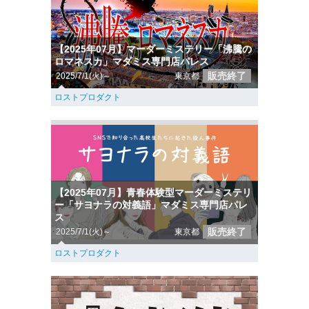
【2025年07月】マーダーミステリー「沸騰の
ロマネスカ」マダミス専門店パレス
販売終了
2025/7/1(火)～
東京都
ロストプロダクト
【2025年07月】青春体験型マーダーミステリ
ー「サヨナラの対義語」マダミス専門店パレ
ス
販売終了
2025/7/1(火)～
東京都
ロストプロダクト